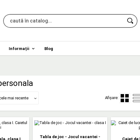
Informații
Blog
personala
Afișare:
cele mai recente
Tabla de joc - Jocul vacantei -
a, clasa I.
Caiet de