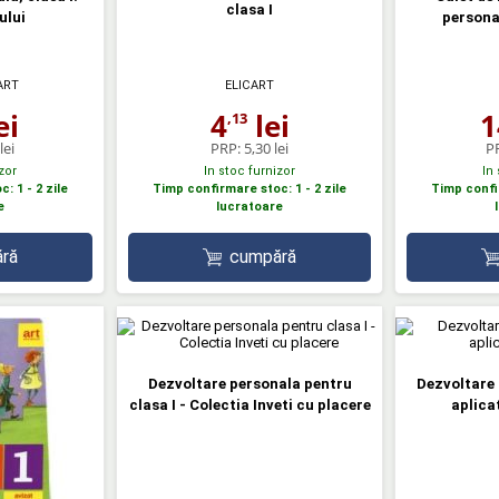
clasa I
ului
persona
ART
ELICART
ei
4
lei
1
,13
lei
PRP:
5,30 lei
P
zor
In stoc furnizor
In
: 1 - 2 zile
Timp confirmare stoc: 1 - 2 zile
Timp confir
e
lucratoare
ră
cumpără
Dezvoltare personala pentru
Dezvoltare 
clasa I - Colectia Inveti cu placere
aplicat