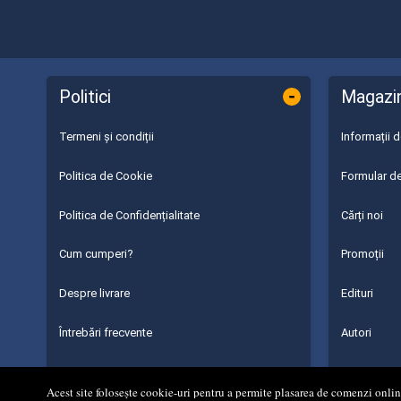
-
Politici
Magazi
Termeni și condiții
Informații 
Politica de Cookie
Formular de
Politica de Confidențialitate
Cărți noi
Cum cumperi?
Promoții
Despre livrare
Edituri
Întrebări frecvente
Autori
Parteneri
Acest site folosește cookie-uri pentru a permite plasarea de comenzi online,