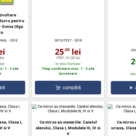
ezvoltare
 lucru pentru
 - Doina Olga
cu
ONAL
- 2018
INTUITEXT
- 2018
ei
25
lei
,03
SI
lei
PRP:
31,00 lei
2
zor
In stoc furnizor
: 1 - 2 zile
Timp confirmare stoc: 1 - 2 zile
e
lucratoare
sto
ră
cumpără
➤
asa, Clasa I,
Ce miros au meseriile. Caietul
Ce miros 
V si V
elevului, Clasa I, Modulele III, IV si
uriasa, Clasa 
V