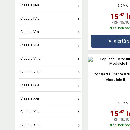
Clasa a III-a
SIGMA
15
l
,47
Clasa a IV-a
PRP:
19,10 
stoc indispon
Clasa a V-a
➤
alertă 
Clasa a VI-a
Clasa a VII-a
Clasa a VIII-a
Copilaria. Carte uri
Modulele III, I
Clasa a IX-a
Clasa a X-a
SIGMA
15
l
,47
Clasa a XI-a
PRP:
19,10 
Clasa a XII-a
stoc indispon