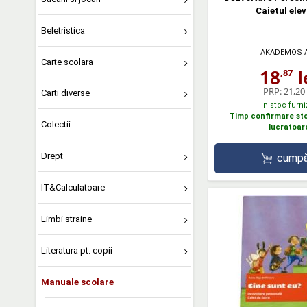
Caietul elev
Beletristica
AKADEMOS 
Carte scolara
18
l
,87
PRP:
21,20 
Carti diverse
In stoc furni
Timp confirmare stoc
Colectii
lucratoar
Drept
cumpă
IT&Calculatoare
Limbi straine
Literatura pt. copii
Manuale scolare