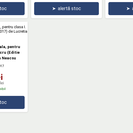
stoc
➤
alertă stoc
➤
ala, pentru
ucru (Editie
ia Neacsu
017
i
lei
ibil
stoc