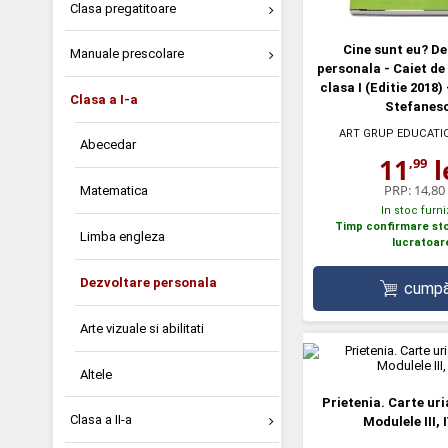
Clasa pregatitoare
Cine sunt eu? D
Manuale prescolare
personala - Caiet de
clasa I (Editie 2018)
Clasa a I-a
Stefanes
ART GRUP EDUCATI
Abecedar
11
l
,99
PRP:
14,80 
Matematica
In stoc furni
Timp confirmare stoc
Limba engleza
lucratoar
Dezvoltare personala
cumpă
Arte vizuale si abilitati
Altele
Prietenia. Carte uri
Clasa a II-a
Modulele III, I