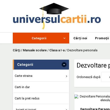
Categorii
Cărți noi
Promoții
Cărţi
/
Manuale scolare
/
Clasa a I-a
/
Dezvoltare personala
-
Dezvoltare 
Categorii
Carte straina
Ordonează după
Carti in dar
Carti la pret redus
Dezvoltare Personal
Jucarii si jocuri