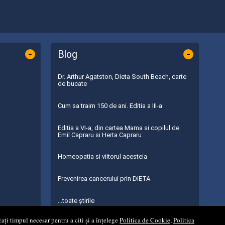
-
-
Blog
Dr. Arthur Agatston, Dieta South Beach, carte
de bucate
Cum sa traim 150 de ani. Editia a III-a
Editia a VI-a, din cartea Mama si copilul de
Emil Capraru si Herta Capraru
Homeopatia si viitorul acesteia
Prevenirea cancerului prin DIETA
...toate știrile
ați timpul necesar pentru a citi și a înțelege
Politica de Cookie
,
Politica