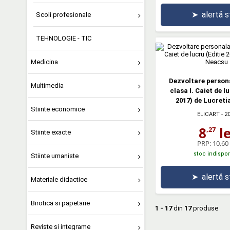
➤
alertă 
Scoli profesionale
TEHNOLOGIE - TIC
Medicina
Dezvoltare person
Multimedia
clasa I. Caiet de l
2017) de Lucret
Stiinte economice
ELICART
- 2
8
le
,27
Stiinte exacte
PRP:
10,60 
stoc indispon
Stiinte umaniste
➤
alertă 
Materiale didactice
Birotica si papetarie
1 - 17
din
17
produse
Reviste si integrame