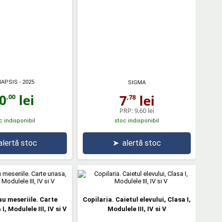
NAPSIS
- 2025
SIGMA
0
lei
7
lei
,00
,78
PRP:
9,60 lei
c indisponibil
stoc indisponibil
alertă stoc
➤
alertă stoc
au meseriile. Carte
Copilaria. Caietul elevului, Clasa I,
I, Modulele III, IV si V
Modulele III, IV si V