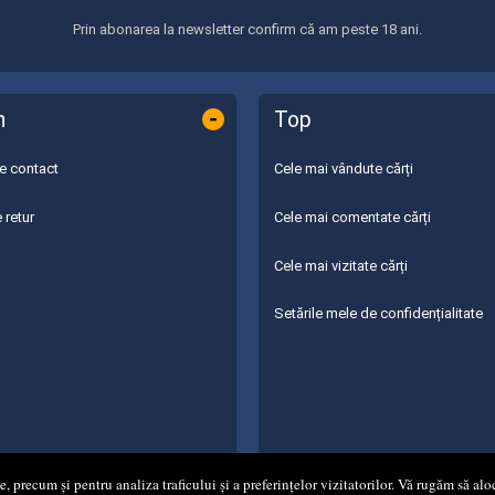
Prin abonarea la newsletter confirm că am peste 18 ani.
-
n
Top
de contact
Cele mai vândute cărți
 retur
Cele mai comentate cărți
Cele mai vizitate cărți
Setările mele de confidențialitate
 precum și pentru analiza traficului și a preferințelor vizitatorilor. Vă rugăm să aloc