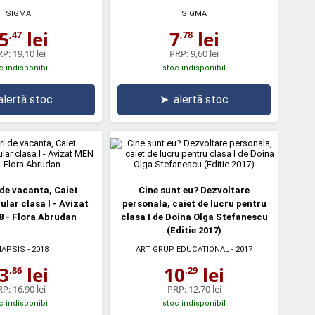
SIGMA
SIGMA
5
lei
7
lei
,47
,78
RP:
19,10 lei
PRP:
9,60 lei
c indisponibil
stoc indisponibil
alertă stoc
➤
alertă stoc
de vacanta, Caiet
Cine sunt eu? Dezvoltare
ular clasa I - Avizat
personala, caiet de lucru pentru
 - Flora Abrudan
clasa I de Doina Olga Stefanescu
(Editie 2017)
NAPSIS
- 2018
ART GRUP EDUCATIONAL
- 2017
3
lei
10
lei
,86
,29
RP:
16,90 lei
PRP:
12,70 lei
c indisponibil
stoc indisponibil