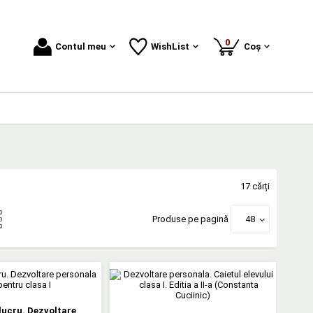
produse
0
Contul meu
WishList
Coș
17 cărți
Produse pe pagină
48
 lucru. Dezvoltare