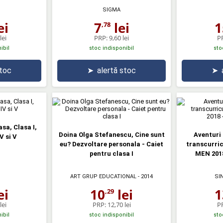
SIGMA
ei
7
lei
1
,78
lei
PRP:
9,60 lei
P
ibil
stoc indisponibil
sto
stoc
➤
alertă stoc
➤
asa, Clasa I,
Doina Olga Stefanescu, Cine sunt
Aventuri 
V si V
eu? Dezvoltare personala - Caiet
transcurric
pentru clasa I
MEN 2018
ART GRUP EDUCATIONAL
- 2014
SI
ei
10
lei
1
,29
lei
PRP:
12,70 lei
P
ibil
stoc indisponibil
sto