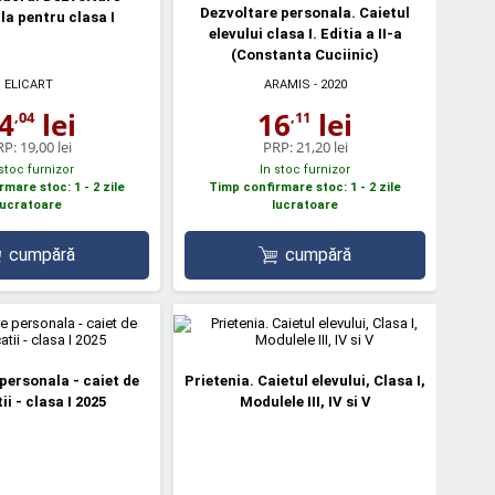
Dezvoltare personala. Caietul
la pentru clasa I
elevului clasa I. Editia a II-a
(Constanta Cuciinic)
ELICART
ARAMIS
- 2020
4
lei
16
lei
,04
,11
RP:
19,00 lei
PRP:
21,20 lei
 stoc furnizor
In stoc furnizor
mare stoc: 1 - 2 zile
Timp confirmare stoc: 1 - 2 zile
lucratoare
lucratoare
cumpără
cumpără
personala - caiet de
Prietenia. Caietul elevului, Clasa I,
ii - clasa I 2025
Modulele III, IV si V