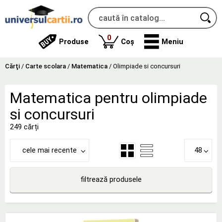
produse
0
Produse
Coș
Meniu
Cărţi
/
Carte scolara
/
Matematica
/
Olimpiade si concursuri
Matematica pentru olimpiade
si concursuri
249 cărți
cele mai recente
48
filtrează produsele