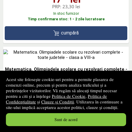
PRP:
23,30 lei
In stoc furnizor
Timp confirmare stoc: 1 - 2 zile lucratoare
cumpără
Matematica. Olimpiadele scolare cu rezolvari complete -
toate judetele - clasa a VIII-a
Acest site folosește cookie-uri pentru a permite plasarea de
comenzi online, precum și pentru analiza traficului și a
CARMINIS
- 2010
preferințelor vizitatorilor. Vă rugăm să alocați timpul necesar
17
lei
,17
pentru a citi și a înțelege
Politica de Cookie
,
Politica de
Confidențialitate
și
Clauze și Condiții
. Utilizarea în continuare a
PRP:
21,20 lei
site-ului implică acceptarea acestor politici, clauze și condiții.
In stoc furnizor
Timp confirmare stoc: 1 - 2 zile lucratoare
Sunt de acord
cumpără