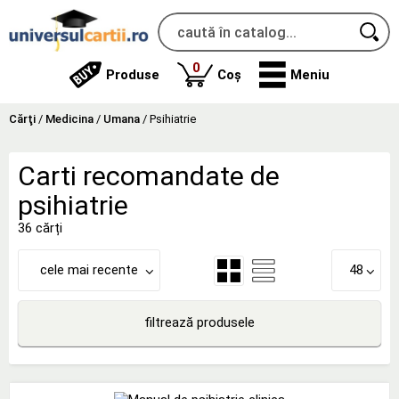
produse
0
Produse
Coș
Meniu
Cărţi
/
Medicina
/
Umana
/
Psihiatrie
Carti recomandate de
psihiatrie
36 cărți
cele mai recente
48
filtrează produsele