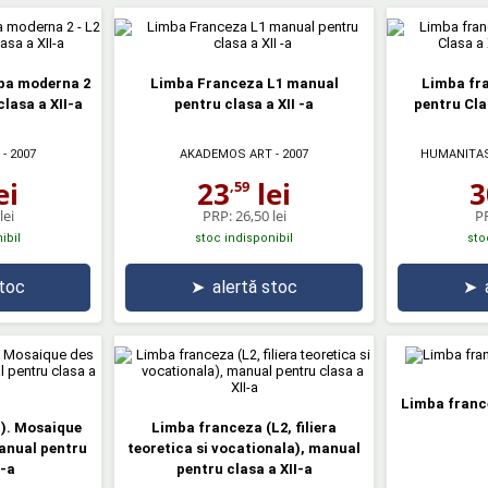
ba moderna 2
Limba Franceza L1 manual
Limba fr
lasa a XII-a
pentru clasa a XII -a
pentru Cla
- 2007
AKADEMOS ART
- 2007
HUMANITAS
ei
23
lei
3
,59
lei
PRP:
26,50 lei
P
ibil
stoc indisponibil
sto
stoc
➤
alertă stoc
➤
Limba france
). Mosaique
Limba franceza (L2, filiera
anual pentru
teoretica si vocationala), manual
I-a
pentru clasa a XII-a