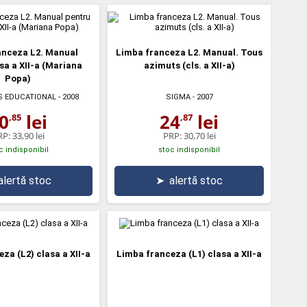
anceza L2. Manual
Limba franceza L2. Manual. Tous
sa a XII-a (Mariana
azimuts (cls. a XII-a)
Popa)
 EDUCATIONAL
- 2008
SIGMA
- 2007
0
lei
24
lei
,85
,87
RP:
33,90 lei
PRP:
30,70 lei
c indisponibil
stoc indisponibil
alertă stoc
➤
alertă stoc
za (L2) clasa a XII-a
Limba franceza (L1) clasa a XII-a