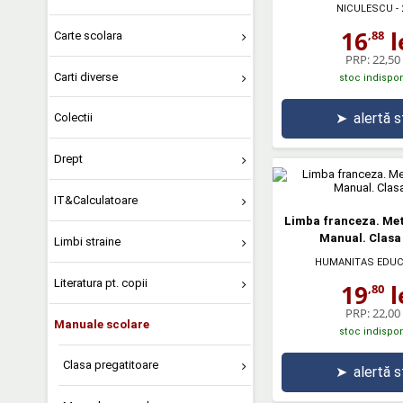
NICULESCU
- 
16
l
,88
Carte scolara
PRP:
22,50 
Carti diverse
stoc indispon
➤
alertă 
Colectii
Drept
IT&Calculatoare
Limba franceza. Me
Manual. Clasa 
Limbi straine
HUMANITAS EDUC
Literatura pt. copii
19
l
,80
PRP:
22,00 
Manuale scolare
stoc indispon
Clasa pregatitoare
➤
alertă 