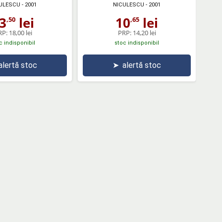
ULESCU
- 2001
NICULESCU
- 2001
3
lei
10
lei
,50
,65
RP:
18,00 lei
PRP:
14,20 lei
c indisponibil
stoc indisponibil
alertă stoc
➤
alertă stoc