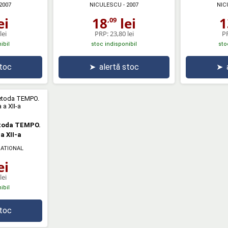
2007
NICULESCU
- 2007
NIC
ei
18
lei
1
,09
lei
PRP:
23,80 lei
P
ibil
stoc indisponibil
sto
stoc
➤
alertă stoc
➤
toda TEMPO.
a XII-a
ATIONAL
ei
lei
ibil
stoc