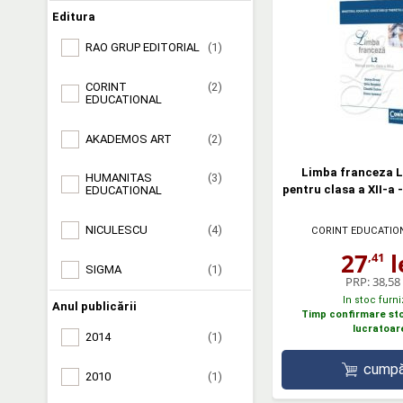
Editura
RAO GRUP EDITORIAL
(1)
CORINT
(2)
EDUCATIONAL
AKADEMOS ART
(2)
Limba franceza L
HUMANITAS
(3)
pentru clasa a XII-a 
EDUCATIONAL
NICULESCU
(4)
CORINT EDUCATIO
27
l
,41
SIGMA
(1)
PRP:
38,58 
In stoc furni
Anul publicării
Timp confirmare stoc
lucratoar
2014
(1)
cumpă
2010
(1)