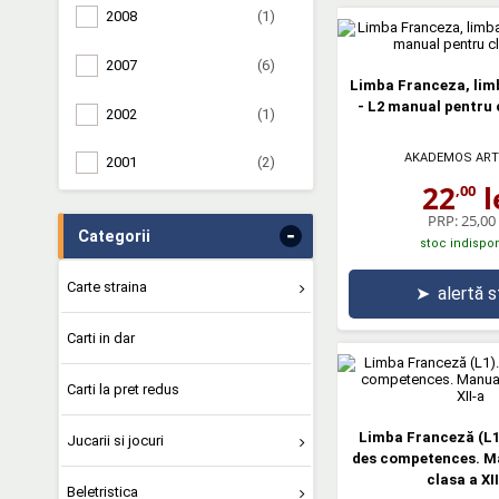
2008
(1)
2007
(6)
Limba Franceza, lim
- L2 manual pentru c
2002
(1)
AKADEMOS ART
2001
(2)
22
l
,00
PRP:
25,00 
-
Categorii
stoc indispon
Carte straina
➤
alertă 
Carti in dar
Carti la pret redus
Limba Franceză (L1
Jucarii si jocuri
des competences. M
clasa a XI
Beletristica