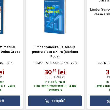
Limba franc
clasa a XI
2, manual
Limba franceza L1. Manual
- Doina Groza
pentru clasa a XII-a (Mariana
Popa)
NAL
- 2014
HUMANITAS EDUCATIONAL
- 2010
CORINT 
ei
30
lei
3
,85
lei
PRP:
33,90 lei
P
zor
In stoc furnizor
In
: 1 - 2 zile
Timp confirmare stoc: 1 - 2 zile
Timp confir
e
lucratoare
ră
cumpără