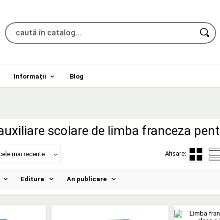
Informații
Blog
uxiliare scolare de limba franceza pentr
Afișare:
cele mai recente
Editura
An publicare