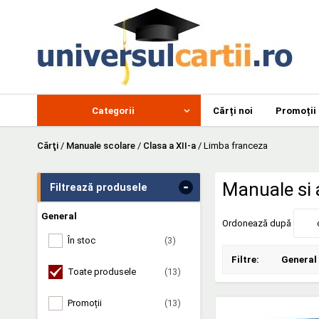
Categorii
Cărți noi
Promoții
Cărţi
/
Manuale scolare
/
Clasa a XII-a
/
Limba franceza
-
Manuale si a
Filtrează produsele
General
Ordonează după
În stoc
(3)
Filtre:
General
Toate produsele
(13)
Promoții
(13)