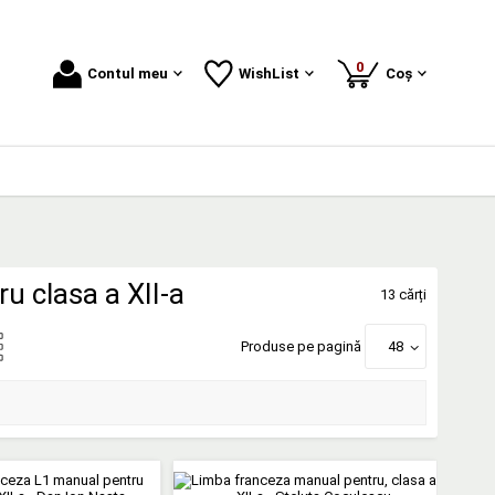
produse
0
Contul meu
WishList
Coș
u clasa a XII-a
13 cărți
Produse pe pagină
48