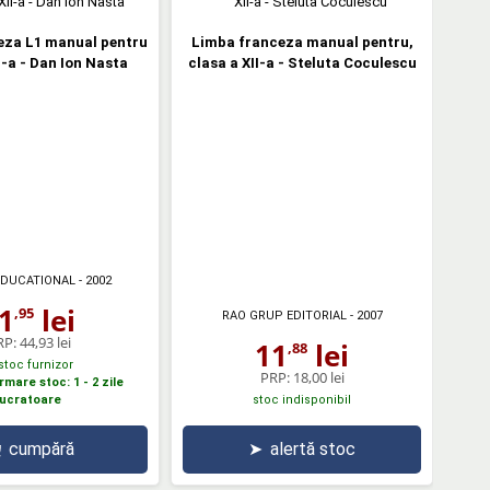
eza L1 manual pentru
Limba franceza manual pentru,
I-a - Dan Ion Nasta
clasa a XII-a - Steluta Coculescu
EDUCATIONAL
- 2002
1
lei
,95
RAO GRUP EDITORIAL
- 2007
RP:
44,93 lei
11
lei
,88
 stoc furnizor
PRP:
18,00 lei
mare stoc: 1 - 2 zile
lucratoare
stoc indisponibil
cumpără
➤
alertă stoc