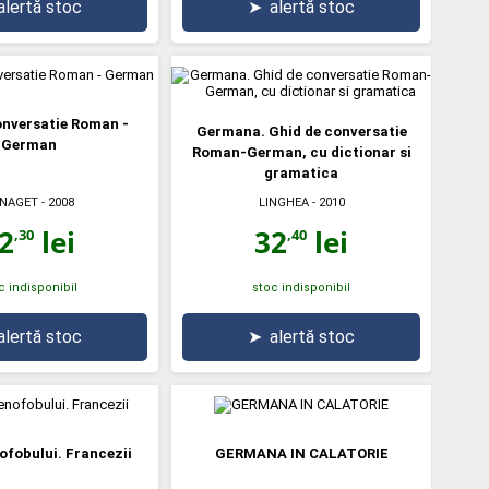
alertă stoc
➤
alertă stoc
onversatie Roman -
Germana. Ghid de conversatie
German
Roman-German, cu dictionar si
gramatica
NAGET
- 2008
LINGHEA
- 2010
2
lei
32
lei
,30
,40
c indisponibil
stoc indisponibil
alertă stoc
➤
alertă stoc
ofobului. Francezii
GERMANA IN CALATORIE