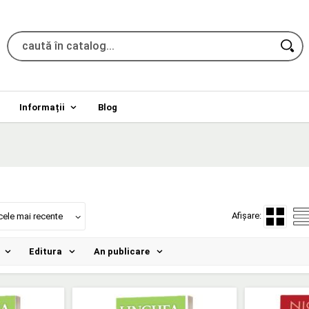
Informații
Blog
Afișare:
cele mai recente
Editura
An publicare