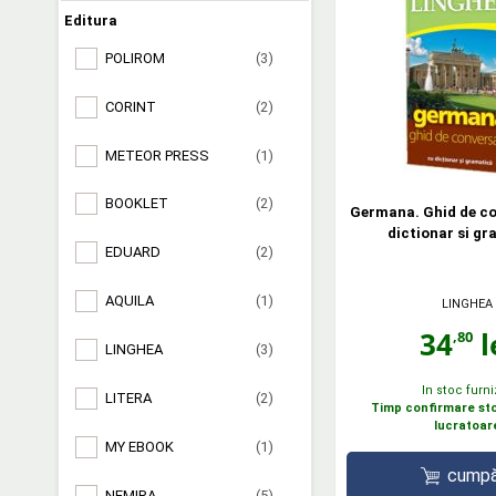
Editura
POLIROM
(3)
CORINT
(2)
METEOR PRESS
(1)
BOOKLET
(2)
Germana. Ghid de co
dictionar si g
EDUARD
(2)
AQUILA
(1)
LINGHEA
34
l
,80
LINGHEA
(3)
In stoc furni
LITERA
(2)
Timp confirmare stoc
lucratoar
MY EBOOK
(1)
cumpă
NEMIRA
(5)