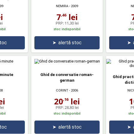
09
NEMIRA
- 2009
N
i
7
lei
,46
ei
PRP:
11,30 lei
P
ibil
stoc indisponibil
sto
stoc
➤
alertă stoc
➤
 minute
Ghid de conversatie roman-
Ghid prac
german
dict
08
CORINT
- 2006
NIC
ei
20
lei
1
,16
lei
PRP:
28,80 lei
P
ibil
stoc indisponibil
sto
stoc
➤
alertă stoc
➤