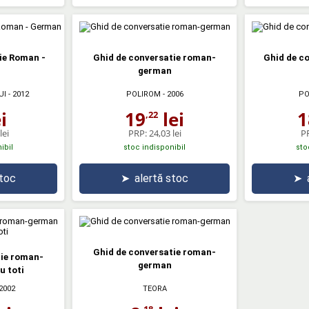
ie Roman -
Ghid de conversatie roman-
Ghid de c
german
UI
- 2012
POLIROM
- 2006
PO
i
19
lei
1
,22
lei
PRP:
24,03 lei
P
ibil
stoc indisponibil
sto
stoc
➤
alertă stoc
➤
Ghid de conversatie roman-
tie roman-
german
u toti
2002
TEORA
,18