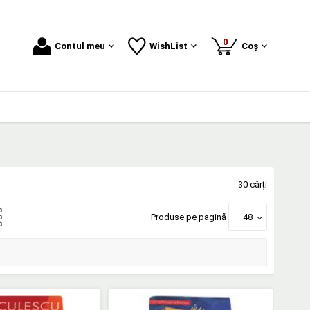
produse
0
Contul meu
WishList
Coș
30 cărți
Produse pe pagină
48