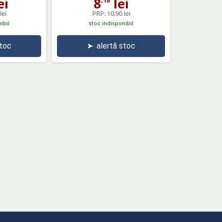
ei
8
lei
lei
PRP:
10,90 lei
ibil
stoc indisponibil
stoc
➤
alertă stoc