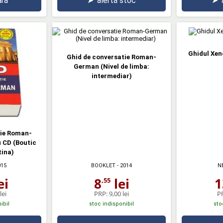
ră
➤
alertă stoc
➤
Ghidul Xen
Ghid de conversatie Roman-
German (Nivel de limba:
intermediar)
tie Roman-
 CD (Boutic
tina)
015
BOOKLET
- 2014
N
ei
8
lei
1
,55
lei
PRP:
9,00 lei
P
ibil
stoc indisponibil
sto