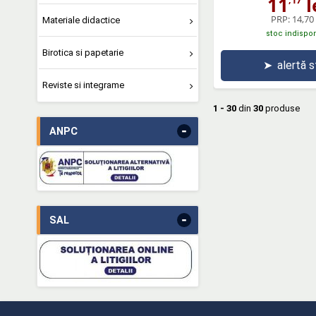
11
l
PRP:
14,70 
Materiale didactice
stoc indispon
Birotica si papetarie
➤
alertă 
Reviste si integrame
1 - 30
din
30
produse
-
ANPC
-
SAL