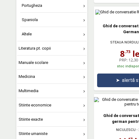
Portugheza
Spaniola
Ghid de conversat
German
Altele
STEAUA NORDUL
Literatura pt. copii
8
le
,73
PRP:
12,30 
Manuale scolare
stoc indispon
Medicina
➤
alertă 
Multimedia
Stiinte economice
Ghid de conversa
Stiinte exacte
german pentr
NICULESCU
- 
Stiinte umaniste
,17