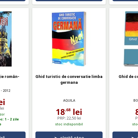
ţie român-
Ghid turistic de conversatie limba
Ghid de c
germana
- 2012
ei
AQUILA
BO
lei
18
lei
,68
zor
PRP:
22,50 lei
P
: 1 - 2 zile
e
stoc indisponibil
sto