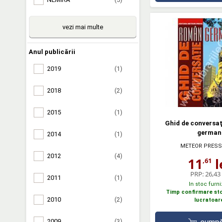
vezi mai multe
Anul publicării
2019
(1)
2018
(2)
2015
(1)
Ghid de conversa
german
2014
(1)
METEOR PRESS
2012
(4)
11
l
,61
PRP:
26,43 
2011
(1)
In stoc furni
Timp confirmare stoc
2010
(2)
lucratoar
2009
(3)