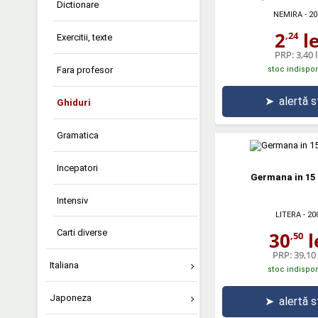
Dictionare
NEMIRA
- 20
2
le
,24
Exercitii, texte
PRP:
3,40 l
stoc indispon
Fara profesor
➤
alertă 
Ghiduri
Gramatica
Incepatori
Germana in 15
Intensiv
LITERA
- 20
Carti diverse
30
l
,50
PRP:
39,10 
Italiana
stoc indispon
Japoneza
➤
alertă 