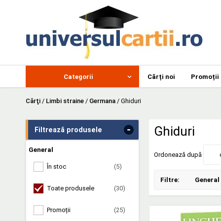
Categorii
Cărți noi
Promoții
Cărţi
/
Limbi straine
/
Germana
/
Ghiduri
-
Ghiduri
Filtrează produsele
General
Ordonează după
În stoc
(5)
Filtre:
General
Toate produsele
(30)
Promoții
(25)