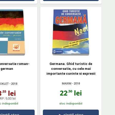
onversatie roman-
Germana. Ghid turistic de
german
conversatie, cu cele mai
importante cuvinte si expresii
MAXIM
- 2018
OKLET
- 2018
22
lei
8
lei
,50
,55
RP:
9,00 lei
c indisponibil
stoc indisponibil