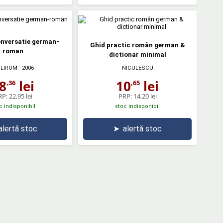
onversatie german-
Ghid practic român german &
roman
dictionar minimal
LIROM
- 2006
NICULESCU
8
lei
10
lei
,36
,65
RP:
22,95 lei
PRP:
14,20 lei
c indisponibil
stoc indisponibil
alertă stoc
➤
alertă stoc