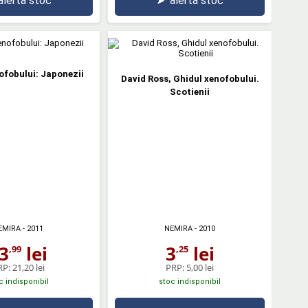
alertă stoc
➤
alertă stoc
ofobului: Japonezii
David Ross, Ghidul xenofobului.
Scotienii
EMIRA
- 2011
NEMIRA
- 2010
3
lei
3
lei
,99
,25
RP:
21,20 lei
PRP:
5,00 lei
c indisponibil
stoc indisponibil