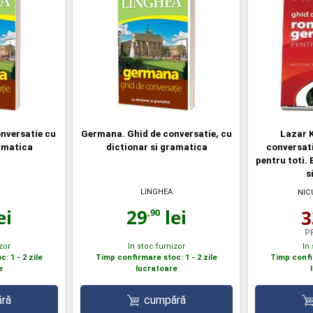
nversatie cu
Germana. Ghid de conversatie, cu
Lazar K
ramatica
dictionar si gramatica
conversat
pentru toti. E
s
LINGHEA
NIC
ei
29
lei
3
,90
P
zor
In stoc furnizor
In
: 1 - 2 zile
Timp confirmare stoc: 1 - 2 zile
Timp confir
e
lucratoare
ră
cumpără