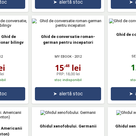
stoc
➤
alertă stoc
➤
Ghid de c
 Ghid de
Ghid de conversatie roman-
ionar bilingv
german pentru incepatori
SE
12
MY EBOOK
- 2012
1
ei
15
lei
,48
lei
PRP:
18,00 lei
ibil
stoc indisponibil
sto
stoc
➤
alertă stoc
➤
Ghidul xenofobului. Germanii
Ghidul xen
. Americanii
nton)