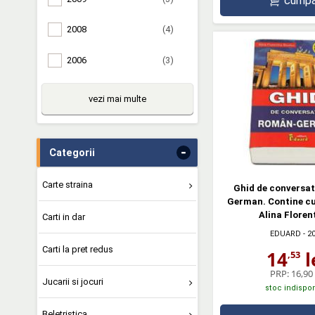
cumpă
2008
(4)
2006
(3)
vezi mai multe
-
Categorii
Carte straina
Ghid de conversa
German. Contine cu
Alina Floren
Carti in dar
EDUARD
- 2
Carti la pret redus
14
l
,53
PRP:
16,90 
Jucarii si jocuri
stoc indispon
Beletristica