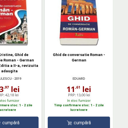
ristine, Ghid de
Ghid de conversatie Roman -
ie Roman - German
German
ditia a II-a, revizuita
i adaugita
ULESCU
- 2019
EDUARD
3
lei
11
lei
,97
,61
RP:
42,18 lei
PRP:
13,00 lei
 stoc furnizor
In stoc furnizor
mare stoc: 1 - 2 zile
Timp confirmare stoc: 1 - 2 zile
lucratoare
lucratoare
cumpără
cumpără