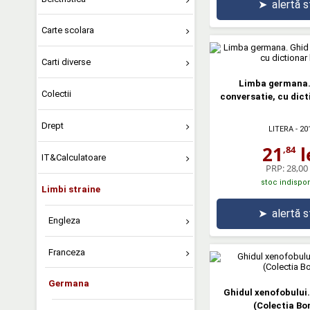
➤
alertă 
Carte scolara
Carti diverse
Limba germana.
Colectii
conversatie, cu dict
Drept
LITERA
- 20
21
l
,84
IT&Calculatoare
PRP:
28,00 
stoc indispon
Limbi straine
➤
alertă 
Engleza
Franceza
Germana
Ghidul xenofobului
(Colectia Bo