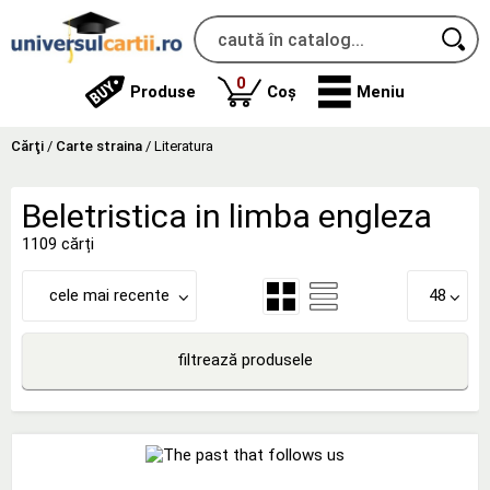
produse
0
Produse
Coș
Meniu
Cărţi
/
Carte straina
/
Literatura
Beletristica in limba engleza
1109 cărți
cele mai recente
48
filtrează produsele