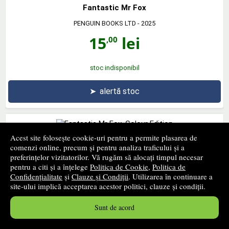
Fantastic Mr Fox
PENGUIN BOOKS LTD
- 2025
15
lei
,00
stoc indisponibil
➤
alertă stoc
Acest site folosește cookie-uri pentru a permite plasarea de
Fantastic Mr Fox. Colour Edition
comenzi online, precum și pentru analiza traficului și a
preferințelor vizitatorilor. Vă rugăm să alocați timpul necesar
PENGUIN BOOKS LTD
- 2025
pentru a citi și a înțelege
Politica de Cookie
,
Politica de
Confidențialitate
și
Clauze și Condiții
. Utilizarea în continuare a
25
lei
,00
site-ului implică acceptarea acestor politici, clauze și condiții.
Sunt de acord
stoc indisponibil