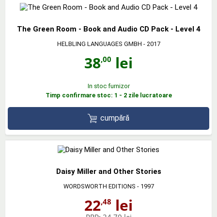
The Green Room - Book and Audio CD Pack - Level 4
HELBLING LANGUAGES GMBH
- 2017
38
lei
,00
In stoc furnizor
Timp confirmare stoc: 1 - 2 zile lucratoare
cumpără
Daisy Miller and Other Stories
WORDSWORTH EDITIONS
- 1997
22
lei
,48
PRP:
24,70 lei