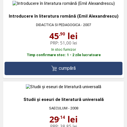
Introducere în literatura română (Emil Alexandrescu)
DIDACTICA SI PEDAGOGICA
- 2007
45
lei
,90
PRP:
51,00 lei
In stoc furnizor
Timp confirmare stoc: 1 - 2 zile lucratoare
cumpără
Studii şi eseuri de literatură universală
SAECULUM
- 2008
29
lei
,14
PRP:
38,85 lei