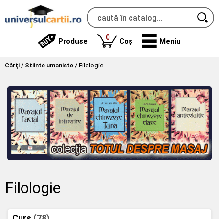
produse
0
Produse
Coș
Meniu
Cărţi
/
Stiinte umaniste
/
Filologie
Filologie
Curs
(78)