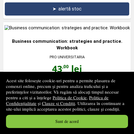
➤
alertă stoc
Business communication: strategies and practice.
Workbook
PRO UNIVERSITARIA
43
lei
,00
Acest site folosește cookie-uri pentru a permite plasarea de
stoc indisponibil
comenzi online, precum și pentru analiza traficului și a
preferințelor vizitatorilor. Vă rugăm să alocați timpul necesar
➤
alertă stoc
pentru a citi și a înțelege
Politica de Cookie
,
Politica de
Confidențialitate
și
Clauze și Condiții
. Utilizarea în continuare a
site-ului implică acceptarea acestor politici, clauze și condiții.
Sunt de acord
Tratat de literatura chineza veche. Din pavilionul secret