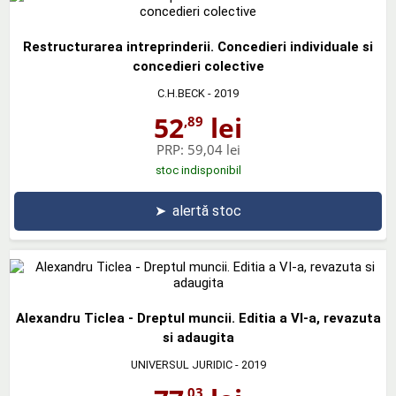
Restructurarea intreprinderii. Concedieri individuale si
concedieri colective
C.H.BECK
- 2019
52
lei
,89
PRP:
59,04 lei
stoc indisponibil
➤
alertă stoc
Alexandru Ticlea - Dreptul muncii. Editia a VI-a, revazuta
si adaugita
UNIVERSUL JURIDIC
- 2019
,03