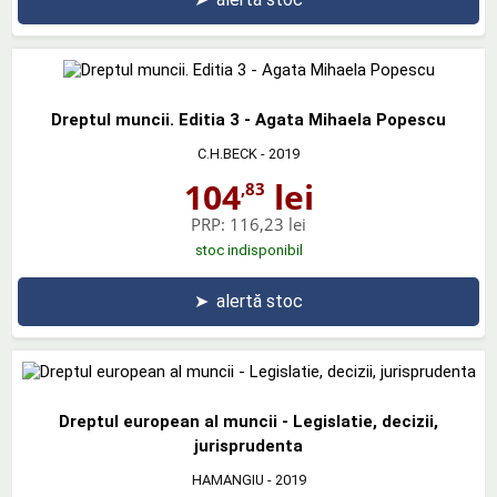
Dreptul muncii. Editia 3 - Agata Mihaela Popescu
C.H.BECK
- 2019
104
lei
,83
PRP:
116,23 lei
stoc indisponibil
➤
alertă stoc
Dreptul european al muncii - Legislatie, decizii,
jurisprudenta
HAMANGIU
- 2019