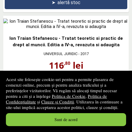
➤
alertă stoc
Ion Traian Stefanescu - Tratat teoretic si practic de
drept al muncii. Editia a IV-a, revazuta si adaugita
UNIVERSUL JURIDIC
- 2017
116
lei
,80
PRP:
144,20 lei
Acest site folosește cookie-uri pentru a permite plasarea de
stoc indisponibil
comenzi online, precum și pentru analiza traficului și a
preferințelor vizitatorilor. Vă rugăm să alocați timpul necesar
➤
alertă stoc
pentru a citi și a înțelege
Politica de Cookie
,
Politica de
Confidențialitate
și
Clauze și Condiții
. Utilizarea în continuare a
site-ului implică acceptarea acestor politici, clauze și condiții.
Sunt de acord
Legea pensiilor - editia a XXXV-a - 9 Ianuarie 2017