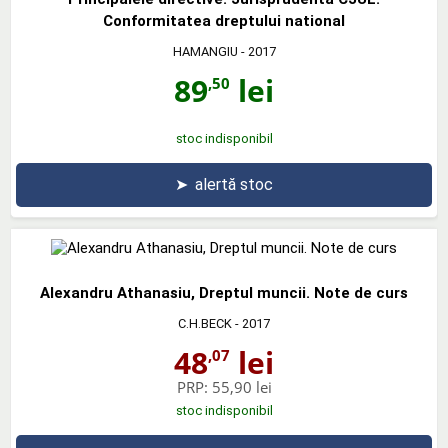
Conformitatea dreptului national
HAMANGIU
- 2017
89
lei
,50
stoc indisponibil
➤
alertă stoc
Alexandru Athanasiu, Dreptul muncii. Note de curs
C.H.BECK
- 2017
48
lei
,07
PRP:
55,90 lei
stoc indisponibil