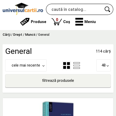
produse
0
Produse
Coș
Meniu
Cărţi
/
Drept
/
Muncii
/
General
General
114 cărți
cele mai recente
48
filtrează produsele