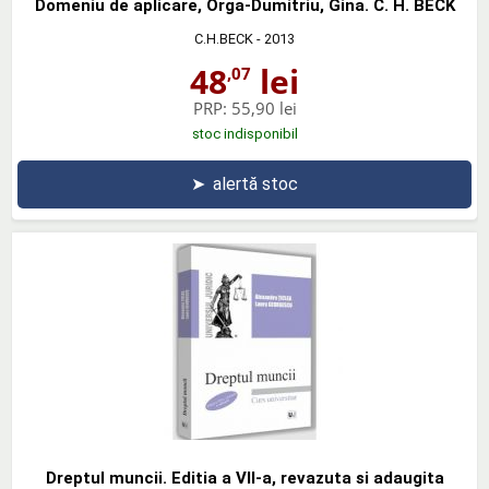
Domeniu de aplicare, Orga-Dumitriu, Gina. C. H. BECK
C.H.BECK
- 2013
48
lei
,07
PRP:
55,90 lei
stoc indisponibil
➤
alertă stoc
Dreptul muncii. Editia a VII-a, revazuta si adaugita