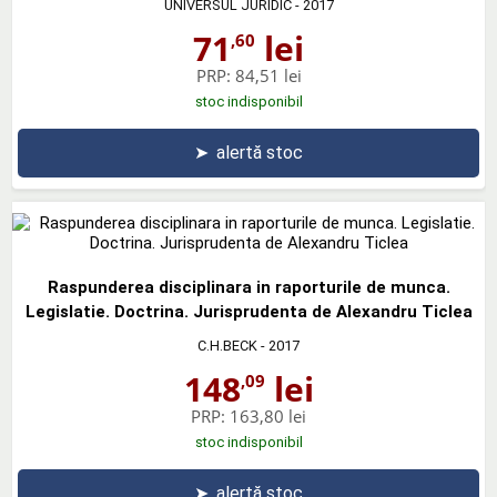
UNIVERSUL JURIDIC
- 2017
71
lei
,60
PRP:
84,51 lei
stoc indisponibil
➤
alertă stoc
Raspunderea disciplinara in raporturile de munca.
Legislatie. Doctrina. Jurisprudenta de Alexandru Ticlea
C.H.BECK
- 2017
148
lei
,09
PRP:
163,80 lei
stoc indisponibil
➤
alertă stoc