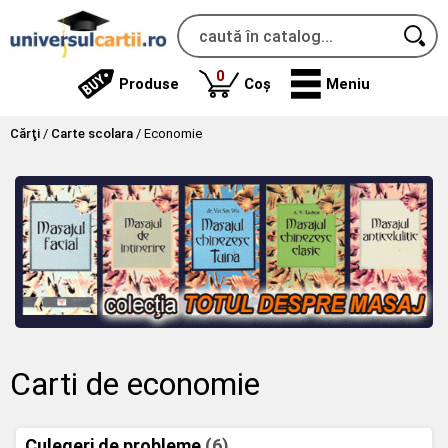
produse
0
Produse
Coș
Meniu
Cărţi
/
Carte scolara
/
Economie
Carti de economie
Culegeri de probleme
(6)