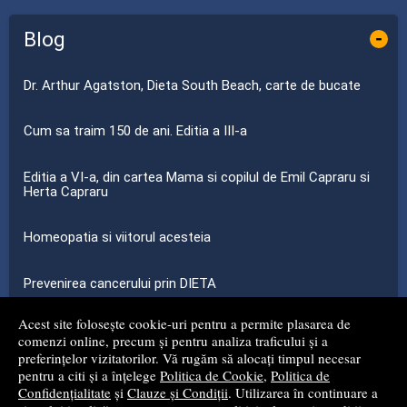
Blog
-
Dr. Arthur Agatston, Dieta South Beach, carte de bucate
Cum sa traim 150 de ani. Editia a III-a
Editia a VI-a, din cartea Mama si copilul de Emil Capraru si
Herta Capraru
Homeopatia si viitorul acesteia
Prevenirea cancerului prin DIETA
Acest site folosește cookie-uri pentru a permite plasarea de
...toate știrile
comenzi online, precum și pentru analiza traficului și a
preferințelor vizitatorilor. Vă rugăm să alocați timpul necesar
pentru a citi și a înțelege
Politica de Cookie
,
Politica de
© 2008 - 2026
S.C. MG NET DISTRIBUTION S.R.L.
Confidențialitate
și
Clauze și Condiții
. Utilizarea în continuare a