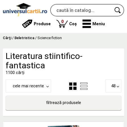
produse
0
Produse
Coș
Meniu
Cărţi
/
Beletristica
/
Science fiction
Literatura stiintifico-
fantastica
1100 cărți
cele mai recente
48
filtrează produsele