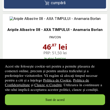
cumpără
Aripile Albastre 08 - AXA TIMPULUI - Anamaria Borlan
PAVCON
46
lei
,87
PRP:
51,50 lei
In stoc furnizor
Timp confirmare stoc: 1 - 2 zile lucratoare
Acest site folosește cookie-uri pentru a permite plasarea de
comenzi online, precum și pentru analiza traficului și a
cumpără
preferințelor vizitatorilor. Vă rugăm să alocați timpul necesar
pentru a citi și a înțelege
Politica de Cookie
,
Politica de
Confidențialitate
și
Clauze și Condiții
. Utilizarea în continuare a
site-ului implică acceptarea acestor politici, clauze și condiții.
Sunt de acord
Revista CSF - Sincope Temporale
PAVCON