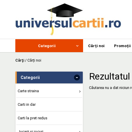
Categorii
Cărți noi
Promoții
Cărţi
/
Cărți noi
Rezultatul 
-
Categorii
Căutarea nu a dat niciun r
Carte straina
Carti in dar
Carti la pret redus
Jucarii si jocuri