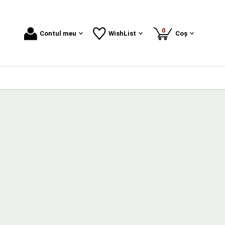
produse
0
Contul meu
WishList
Coș