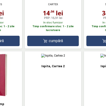
SS
CARTEX
ei
14
lei
3
,04
lei
PRP:
16,91 lei
P
zor
In stoc furnizor
In
: 1 - 2 zile
Timp confirmare stoc: 1 - 2 zile
Timp confir
e
lucratoare
ră
cumpără
Ispita, Cartea 2
Isp
imp