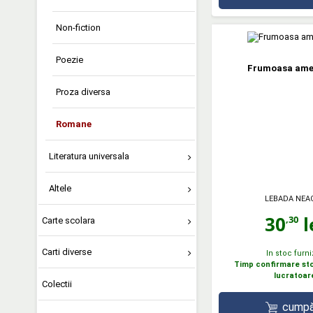
Non-fiction
Poezie
Frumoasa ame
Proza diversa
Romane
Literatura universala
Altele
LEBADA NEA
30
l
,30
Carte scolara
Carti diverse
In stoc furni
Timp confirmare stoc
lucratoar
Colectii
cumpă