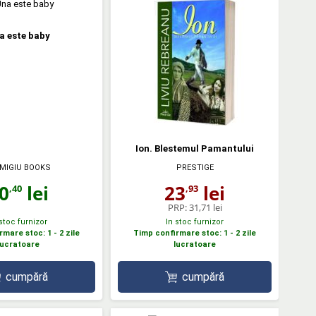
a este baby
Ion. Blestemul Pamantului
MIGIU BOOKS
PRESTIGE
0
lei
23
lei
,40
,93
PRP:
31,71 lei
 stoc furnizor
In stoc furnizor
mare stoc: 1 - 2 zile
Timp confirmare stoc: 1 - 2 zile
lucratoare
lucratoare
cumpără
cumpără