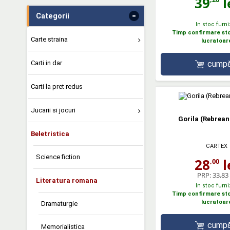
39
l
-
Categorii
In stoc furni
Timp confirmare stoc
Carte straina
lucratoar
cumpă
Carti in dar
Carti la pret redus
Jucarii si jocuri
Gorila (Rebreanu
Beletristica
CARTEX
Science fiction
28
l
,00
PRP:
33,83 
Literatura romana
In stoc furni
Timp confirmare stoc
lucratoar
Dramaturgie
cumpă
Memorialistica