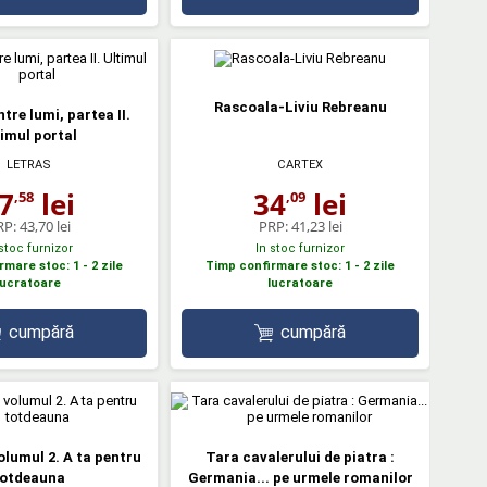
Rascoala-Liviu Rebreanu
tre lumi, partea II.
timul portal
LETRAS
CARTEX
7
lei
34
lei
,58
,09
RP:
43,70 lei
PRP:
41,23 lei
 stoc furnizor
In stoc furnizor
mare stoc: 1 - 2 zile
Timp confirmare stoc: 1 - 2 zile
lucratoare
lucratoare
cumpără
cumpără
volumul 2. A ta pentru
Tara cavalerului de piatra :
otdeauna
Germania... pe urmele romanilor