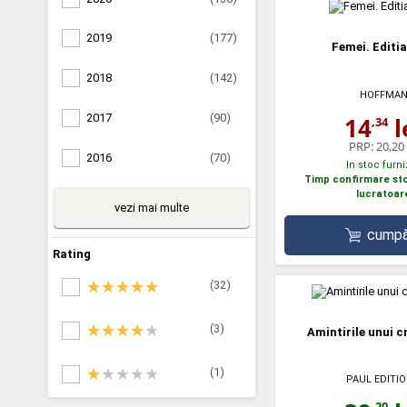
2019
(177)
Femei. Editia
2018
(142)
HOFFMA
2017
(90)
14
l
,34
PRP:
20,20 
2016
(70)
In stoc furni
Timp confirmare stoc
lucratoar
vezi mai multe
cumpă
Rating
(32)
(3)
Amintirile unui c
(1)
PAUL EDITI
,20