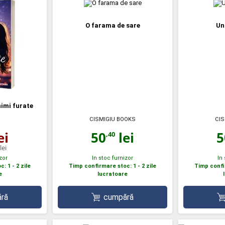
O farama de sare
Un
nimi furate
CISMIGIU BOOKS
CIS
50
lei
5
ei
,40
lei
zor
In stoc furnizor
In
: 1 - 2 zile
Timp confirmare stoc: 1 - 2 zile
Timp confir
e
lucratoare
ră
cumpără