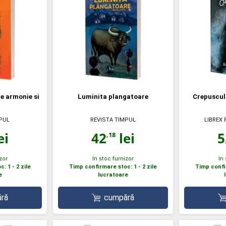
re armonie si
Luminita plangatoare
Crepuscul 
PUL
REVISTA TIMPUL
LIBREX
ei
42
lei
5
,18
zor
In stoc furnizor
In
: 1 - 2 zile
Timp confirmare stoc: 1 - 2 zile
Timp confir
e
lucratoare
ră
cumpără