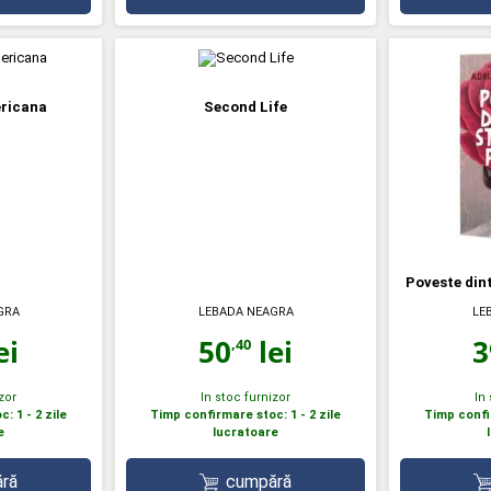
ricana
Second Life
Poveste dint
GRA
LEBADA NEAGRA
LE
ei
50
lei
3
,40
zor
In stoc furnizor
In
: 1 - 2 zile
Timp confirmare stoc: 1 - 2 zile
Timp confir
e
lucratoare
ră
cumpără