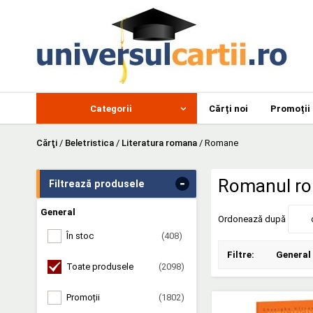
Categorii
Cărți noi
Promoții
Cărţi
/
Beletristica
/
Literatura romana
/
Romane
-
Romanul r
Filtrează produsele
General
Ordonează după
În stoc
(408)
Filtre:
General
Toate produsele
(2098)
Promoții
(1802)