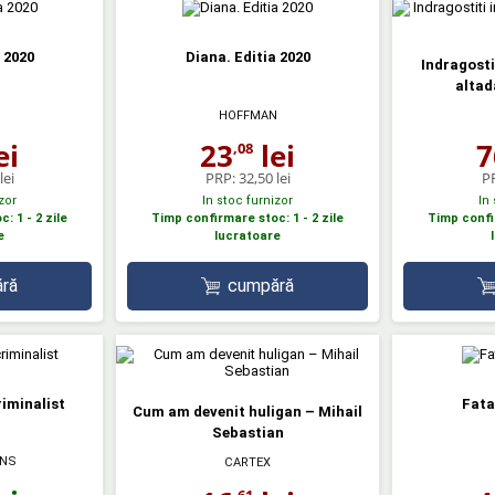
 2020
Diana. Editia 2020
Indragosti
altad
N
HOFFMAN
ei
23
lei
7
,08
lei
PRP:
32,50 lei
P
zor
In stoc furnizor
In
: 1 - 2 zile
Timp confirmare stoc: 1 - 2 zile
Timp confir
e
lucratoare
ră
cumpără
riminalist
Fata
Cum am devenit huligan – Mihail
Sebastian
ONS
CARTEX
,61