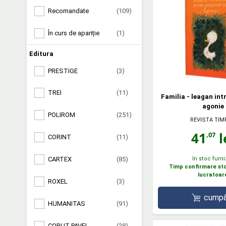
Recomandate
(109)
În curs de apariție
(1)
Editura
PRESTIGE
(3)
TREI
(11)
Familia - leagan int
agonie
POLIROM
(251)
REVISTA TIM
41
l
,07
CORINT
(11)
CARTEX
(85)
In stoc furni
Timp confirmare stoc
lucratoar
ROXEL
(3)
cumpă
HUMANITAS
(91)
CORUT PAVEL
(28)