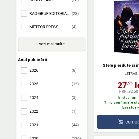
RAO GRUP EDITORIAL
(28)
METEOR PRESS
(4)
vezi mai multe
Anul publicării
Stele pierdute si i
2026
(8)
LETRAS
27
l
,95
2025
(12)
PRP:
32,50 
2024
(3)
In stoc furni
Timp confirmare stoc
lucratoar
2022
(1)
cumpă
2021
(44)
2020
(136)