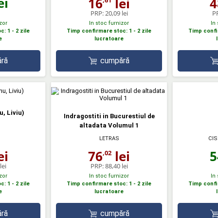
ei
16
lei
4
PRP:
20,09 lei
P
zor
In stoc furnizor
In
: 1 - 2 zile
Timp confirmare stoc: 1 - 2 zile
Timp confir
e
lucratoare
ră
cumpără
, Liviu)
Indragostiti in Bucurestiul de
altadata Volumul 1
CIS
LETRAS
5
ei
76
lei
,02
lei
PRP:
88,40 lei
zor
In stoc furnizor
In
: 1 - 2 zile
Timp confirmare stoc: 1 - 2 zile
Timp confir
e
lucratoare
ră
cumpără