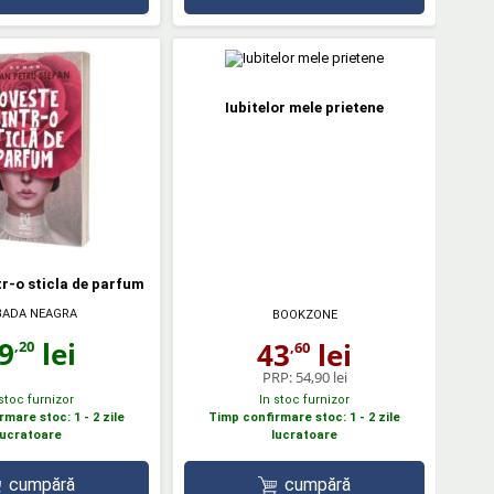
Iubitelor mele prietene
r-o sticla de parfum
BADA NEAGRA
BOOKZONE
9
lei
43
lei
,20
,60
PRP:
54,90 lei
 stoc furnizor
In stoc furnizor
mare stoc: 1 - 2 zile
Timp confirmare stoc: 1 - 2 zile
lucratoare
lucratoare
cumpără
cumpără