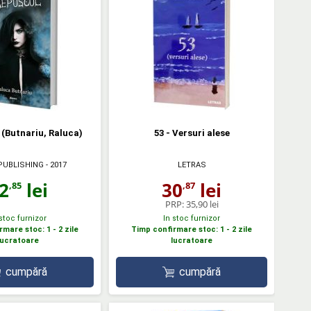
(Butnariu, Raluca)
53 - Versuri alese
 PUBLISHING
- 2017
LETRAS
2
lei
30
lei
,85
,87
PRP:
35,90 lei
 stoc furnizor
In stoc furnizor
mare stoc: 1 - 2 zile
Timp confirmare stoc: 1 - 2 zile
lucratoare
lucratoare
cumpără
cumpără