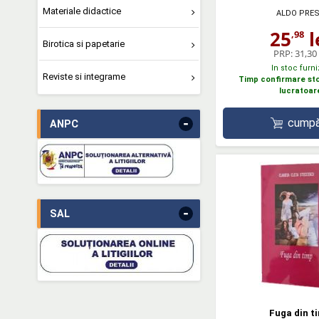
Materiale didactice
ALDO PRE
25
l
,98
Birotica si papetarie
PRP:
31,30 
In stoc furni
Reviste si integrame
Timp confirmare stoc
lucratoar
-
cumpă
ANPC
-
SAL
Fuga din t