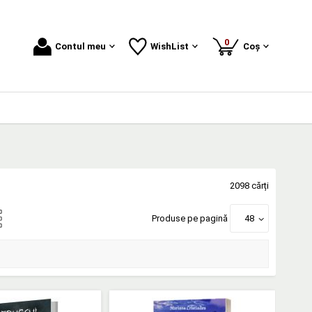
produse
0
Contul meu
WishList
Coș
2098 cărți
Produse pe pagină
48