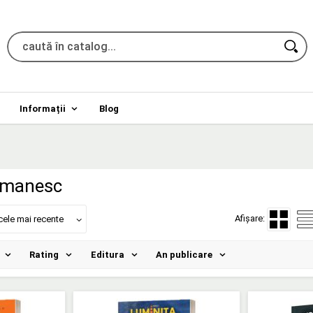
Informații
Blog
omanesc
Afișare:
cele mai recente
Rating
Editura
An publicare