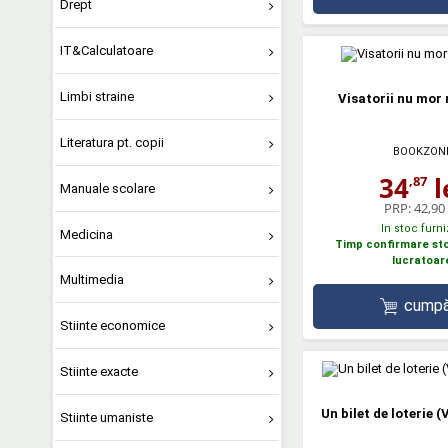
Drept
IT&Calculatoare
Limbi straine
Visatorii nu mor 
Literatura pt. copii
BOOKZON
34
l
,87
Manuale scolare
PRP:
42,90 
In stoc furni
Medicina
Timp confirmare stoc
lucratoar
Multimedia
cumpă
Stiinte economice
Stiinte exacte
Un bilet de loterie (
Stiinte umaniste