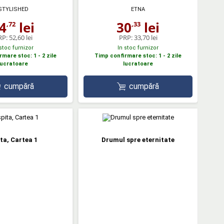
STYLISHED
ETNA
4
lei
30
lei
,72
,33
RP:
52,60 lei
PRP:
33,70 lei
 stoc furnizor
In stoc furnizor
mare stoc: 1 - 2 zile
Timp confirmare stoc: 1 - 2 zile
lucratoare
lucratoare
cumpără
cumpără
ita, Cartea 1
Drumul spre eternitate