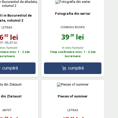
Fotografia din sertar
ti in Bucurestiul de
ata, volumul 2
CISMIGIU BOOKS
LETRAS
39
lei
6
lei
,20
,02
RP:
88,40 lei
 stoc furnizor
In stoc furnizor
mare stoc: 1 - 2 zile
Timp confirmare stoc: 1 - 2 zile
lucratoare
lucratoare
cumpără
cumpără
 din Zlataust
Pieces of summer
ANTET
LETRAS
,77
,13