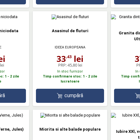
niciodata
Asasinul de fluturi
Granita din
Ul
E
IDEEA EUROPEANA
ei
33
lei
3
,43
lei
PRP:
45,80 lei
P
zor
In stoc furnizor
In
: 1 - 2 zile
Timp confirmare stoc: 1 - 2 zile
Timp confir
e
lucratoare
ră
cumpără
Verne, Jules)
Miorita si alte balade populare
Iubire XXl, 
t