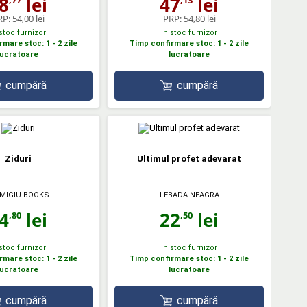
8
lei
47
lei
RP:
54,00 lei
PRP:
54,80 lei
 stoc furnizor
In stoc furnizor
mare stoc: 1 - 2 zile
Timp confirmare stoc: 1 - 2 zile
lucratoare
lucratoare
cumpără
cumpără
Ziduri
Ultimul profet adevarat
MIGIU BOOKS
LEBADA NEAGRA
4
lei
22
lei
,80
,50
 stoc furnizor
In stoc furnizor
mare stoc: 1 - 2 zile
Timp confirmare stoc: 1 - 2 zile
lucratoare
lucratoare
cumpără
cumpără