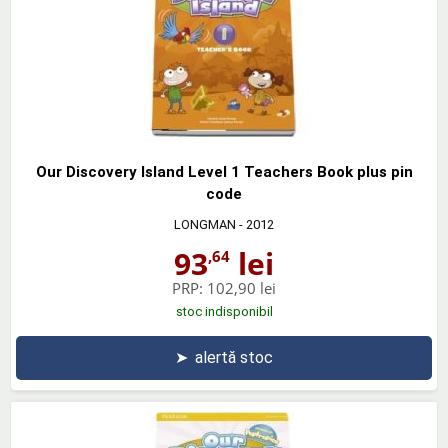
Our Discovery Island Level 1 Teachers Book plus pin
code
LONGMAN
- 2012
93
lei
,64
PRP:
102,90 lei
stoc indisponibil
➤
alertă stoc