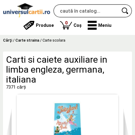
produse
0
Produse
Coș
Meniu
Cărţi
/
Carte straina
/
Carte scolara
Carti si caiete auxiliare in
limba engleza, germana,
italiana
7371 cărți