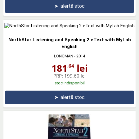
➤
alertă stoc
NorthStar Listening and Speaking 2 eText with MyLab
English
LONGMAN
- 2014
181
lei
,64
PRP:
199,60 lei
stoc indisponibil
➤
alertă stoc