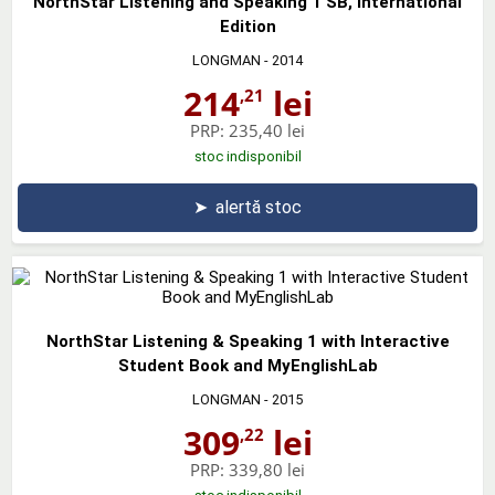
NorthStar Listening and Speaking 1 SB, International
Edition
LONGMAN
- 2014
214
lei
,21
PRP:
235,40 lei
stoc indisponibil
➤
alertă stoc
NorthStar Listening & Speaking 1 with Interactive
Student Book and MyEnglishLab
LONGMAN
- 2015
309
lei
,22
PRP:
339,80 lei