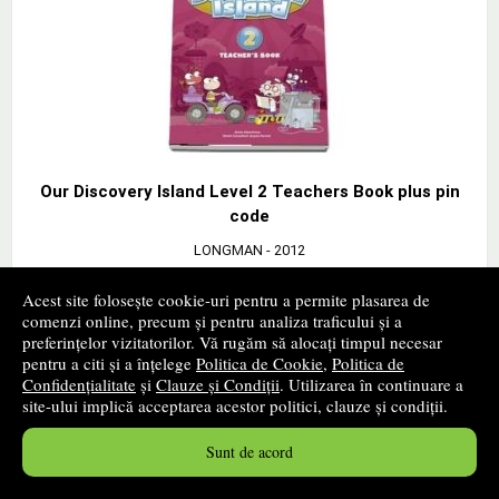
Our Discovery Island Level 2 Teachers Book plus pin
code
LONGMAN
- 2012
93
lei
,64
Acest site folosește cookie-uri pentru a permite plasarea de
PRP:
102,90 lei
comenzi online, precum și pentru analiza traficului și a
preferințelor vizitatorilor. Vă rugăm să alocați timpul necesar
stoc indisponibil
pentru a citi și a înțelege
Politica de Cookie
,
Politica de
Confidențialitate
și
Clauze și Condiții
. Utilizarea în continuare a
➤
alertă stoc
site-ului implică acceptarea acestor politici, clauze și condiții.
Sunt de acord