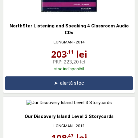
NorthStar Listening and Speaking 4 Classroom Audio
CDs
LONGMAN
- 2014
203
lei
,11
PRP:
223,20 lei
stoc indisponibil
➤
alertă stoc
Our Discovery Island Level 3 Storycards
LONGMAN
- 2012
108
lei
,47