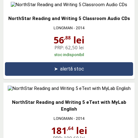
NorthStar Reading and Writing 5 Classroom Audio CDs
LONGMAN
- 2014
56
lei
,88
PRP:
62,50 lei
stoc indisponibil
➤
alertă stoc
NorthStar Reading and Writing 5 eText with MyLab
English
LONGMAN
- 2014
181
lei
,64
PRP:
199,60 lei