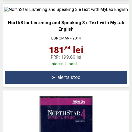
NorthStar Listening and Speaking 3 eText with MyLab
English
LONGMAN
- 2014
181
lei
,64
PRP:
199,60 lei
stoc indisponibil
➤
alertă stoc