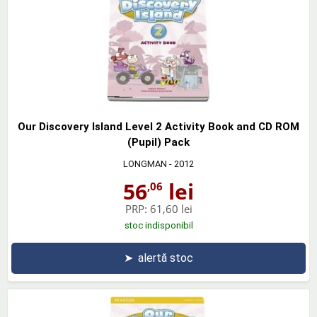
Our Discovery Island Level 2 Activity Book and CD ROM
(Pupil) Pack
LONGMAN
- 2012
56
lei
,06
PRP:
61,60 lei
stoc indisponibil
➤
alertă stoc