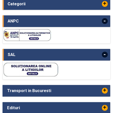
+
Categorii
-
ANPC
-
SAL
+
Transport in Bucuresti
+
Edituri