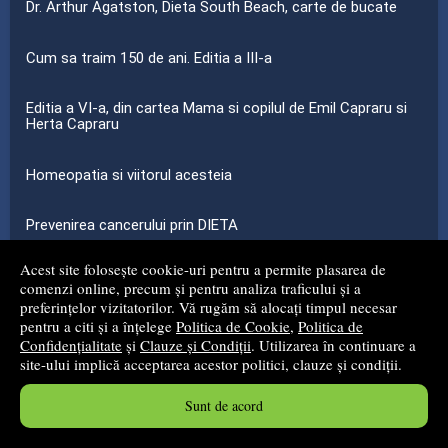
Dr. Arthur Agatston, Dieta South Beach, carte de bucate
Cum sa traim 150 de ani. Editia a III-a
Editia a VI-a, din cartea Mama si copilul de Emil Capraru si
Herta Capraru
Homeopatia si viitorul acesteia
Prevenirea cancerului prin DIETA
Acest site folosește cookie-uri pentru a permite plasarea de
...toate știrile
comenzi online, precum și pentru analiza traficului și a
preferințelor vizitatorilor. Vă rugăm să alocați timpul necesar
pentru a citi și a înțelege
Politica de Cookie
,
Politica de
© 2008 - 2026
S.C. MG NET DISTRIBUTION S.R.L.
Confidențialitate
și
Clauze și Condiții
. Utilizarea în continuare a
site-ului implică acceptarea acestor politici, clauze și condiții.
Magazin online
creat de
Vital Soft
Sunt de acord
Created in 0.0942 sec