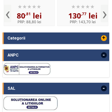
Workbook Split
B, with Essential Online
‹
›
Resources
80
lei
130
lei
,81
,77
PRP:
88,80 lei
PRP:
143,70 lei
+
Categorii
-
ANPC
-
SAL