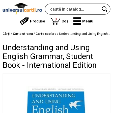
produse
0
Produse
Coș
Meniu
Cărţi
/
Carte straina
/
Carte scolara
/
Understanding and Using English Grammar, Student Book - International Edition
Understanding and Using
English Grammar, Student
Book - International Edition