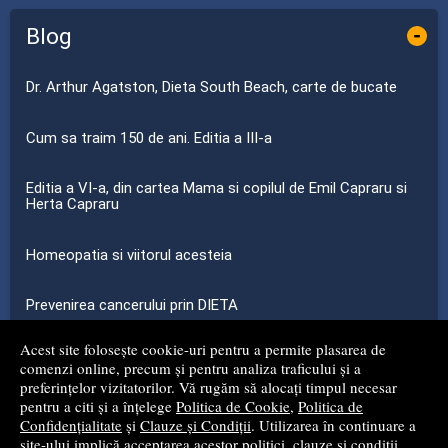
Blog
-
Dr. Arthur Agatston, Dieta South Beach, carte de bucate
Cum sa traim 150 de ani. Editia a III-a
Editia a VI-a, din cartea Mama si copilul de Emil Capraru si
Herta Capraru
Homeopatia si viitorul acesteia
Prevenirea cancerului prin DIETA
Acest site folosește cookie-uri pentru a permite plasarea de
...toate știrile
comenzi online, precum și pentru analiza traficului și a
preferințelor vizitatorilor. Vă rugăm să alocați timpul necesar
pentru a citi și a înțelege
Politica de Cookie
,
Politica de
© 2008 - 2026
S.C. MG NET DISTRIBUTION S.R.L.
Confidențialitate
și
Clauze și Condiții
. Utilizarea în continuare a
site-ului implică acceptarea acestor politici, clauze și condiții.