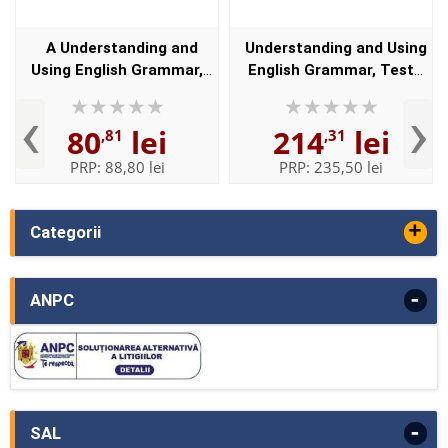
A Understanding and
Understanding and Using
Using English Grammar,
English Grammar, Test
Workbook Split
Bank
‹
›
80
lei
214
lei
,81
,31
PRP:
88,80 lei
PRP:
235,50 lei
+
Categorii
-
ANPC
-
SAL