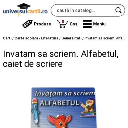
produse
0
Produse
Coș
Meniu
Cărţi
/
Carte scolara
/
Literatura
/
Generalitati
/
Invatam sa scriem. Alfabetul, caiet de scriere
Invatam sa scriem. Alfabetul,
caiet de scriere