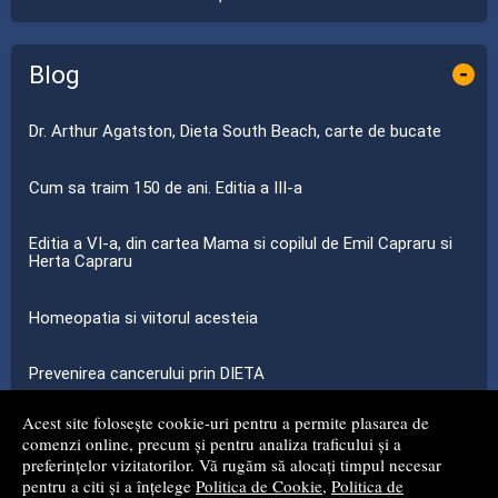
Blog
-
Dr. Arthur Agatston, Dieta South Beach, carte de bucate
Cum sa traim 150 de ani. Editia a III-a
Editia a VI-a, din cartea Mama si copilul de Emil Capraru si
Herta Capraru
Homeopatia si viitorul acesteia
Prevenirea cancerului prin DIETA
Acest site folosește cookie-uri pentru a permite plasarea de
...toate știrile
comenzi online, precum și pentru analiza traficului și a
preferințelor vizitatorilor. Vă rugăm să alocați timpul necesar
pentru a citi și a înțelege
Politica de Cookie
,
Politica de
© 2008 - 2026
S.C. MG NET DISTRIBUTION S.R.L.