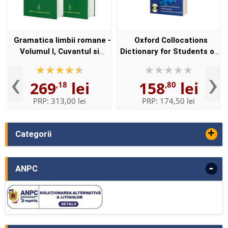
Gramatica limbii romane -
Oxford Collocations
Volumul I, Cuvantul si
Dictionary for Students of
Volumul II, Enuntul -
English with CD-ROM - For
‹
›
Elaborata sub egida
students of English -
269
lei
158
lei
,18
,80
Institutului de
Format, Paperback
Lingvistica,,...
PRP:
313,00 lei
PRP:
174,50 lei
+
Categorii
-
ANPC