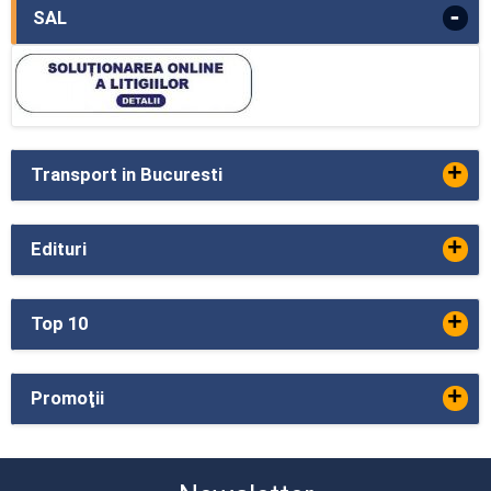
-
SAL
+
Transport in Bucuresti
+
Edituri
+
Top 10
+
Promoţii