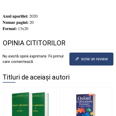
Anul aparitiei:
2020
Numar pagini:
20
Format:
13x20
OPINIA CITITORILOR
Nu există opinii exprimate. Fii primul
✎
scrie un review
care comentează.
Titluri de aceiași autori