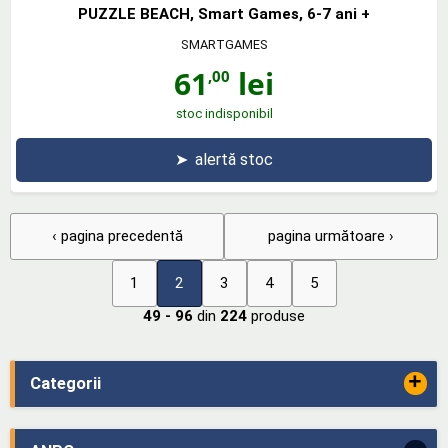
PUZZLE BEACH, Smart Games, 6-7 ani +
SMARTGAMES
61
lei
,00
stoc indisponibil
➤
alertă stoc
‹ pagina precedentă
pagina următoare ›
1
2
3
4
5
49 - 96
din
224
produse
+
Categorii