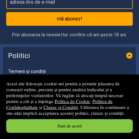
mă abonez!
Prin abonarea la newsletter confirm că am peste 18 ani.
Politici
-
Termeni și condiții
Acest site folosește cookie-uri pentru a permite plasarea de
Politica de Cookie
comenzi online, precum și pentru analiza traficului și a
preferințelor vizitatorilor. Vă rugăm să alocați timpul necesar
pentru a citi și a înțelege
Politica de Cookie
,
Politica de
Politica de Confidențialitate
Confidențialitate
și
Clauze și Condiții
. Utilizarea în continuare a
site-ului implică acceptarea acestor politici, clauze și condiții.
Cum cumperi?
Sunt de acord
Despre livrare