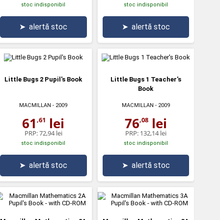
stoc indisponibil
stoc indisponibil
➤
alertă stoc
➤
alertă stoc
Little Bugs 2 Pupil's Book
Little Bugs 1 Teacher's
Book
MACMILLAN
- 2009
MACMILLAN
- 2009
61
lei
76
lei
,61
,08
PRP:
72,94 lei
PRP:
132,14 lei
stoc indisponibil
stoc indisponibil
➤
alertă stoc
➤
alertă stoc