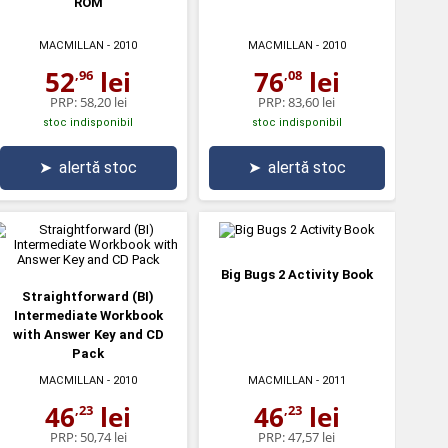
ROM
MACMILLAN
- 2010
MACMILLAN
- 2010
52
lei
76
lei
,96
,08
PRP:
58,20 lei
PRP:
83,60 lei
stoc indisponibil
stoc indisponibil
➤
alertă stoc
➤
alertă stoc
Big Bugs 2 Activity Book
Straightforward (BI)
Intermediate Workbook
with Answer Key and CD
Pack
MACMILLAN
- 2010
MACMILLAN
- 2011
46
lei
46
lei
,23
,23
PRP:
50,74 lei
PRP:
47,57 lei