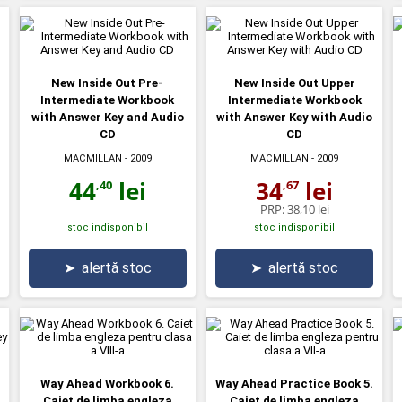
New Inside Out Pre-
New Inside Out Upper
Intermediate Workbook
Intermediate Workbook
with Answer Key and Audio
with Answer Key with Audio
CD
CD
MACMILLAN
- 2009
MACMILLAN
- 2009
44
lei
34
lei
,40
,67
PRP:
38,10 lei
stoc indisponibil
stoc indisponibil
➤
alertă stoc
➤
alertă stoc
Way Ahead Workbook 6.
Way Ahead Practice Book 5.
Caiet de limba engleza
Caiet de limba engleza