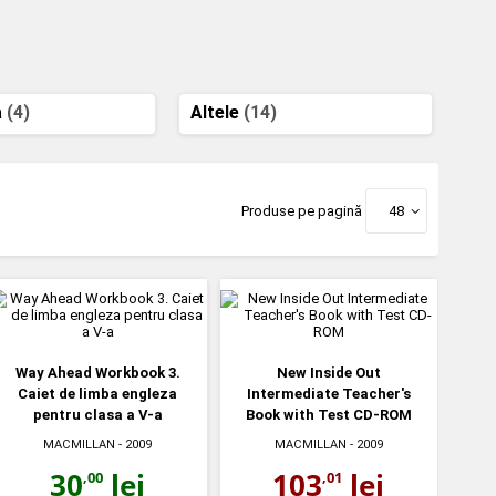
a
(4)
Altele
(14)
Produse pe pagină
48
Way Ahead Workbook 3.
New Inside Out
Caiet de limba engleza
Intermediate Teacher's
pentru clasa a V-a
Book with Test CD-ROM
MACMILLAN
- 2009
MACMILLAN
- 2009
30
lei
103
lei
,00
,01