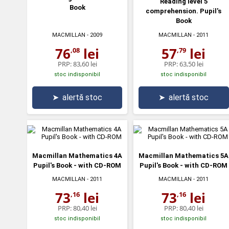
Reading level 5
Book
comprehension. Pupil's
Book
MACMILLAN
- 2009
MACMILLAN
- 2011
76
lei
57
lei
,08
,79
PRP:
83,60 lei
PRP:
63,50 lei
stoc indisponibil
stoc indisponibil
➤
alertă stoc
➤
alertă stoc
Macmillan Mathematics 4A
Macmillan Mathematics 5A
Pupil's Book - with CD-ROM
Pupil's Book - with CD-ROM
MACMILLAN
- 2011
MACMILLAN
- 2011
73
lei
73
lei
,16
,16
PRP:
80,40 lei
PRP:
80,40 lei
stoc indisponibil
stoc indisponibil