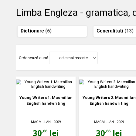
Limba Engleza - gramatica, di
Dictionare
(6)
Generalitati
(13)
Ordonează după
cele mai recente
Young Writers 1. Macmillan
Young Writers 2. Macmillan
English handwriting
English handwriting
MACMILLAN
- 2009
MACMILLAN
- 2009
30
lei
30
lei
,66
,66