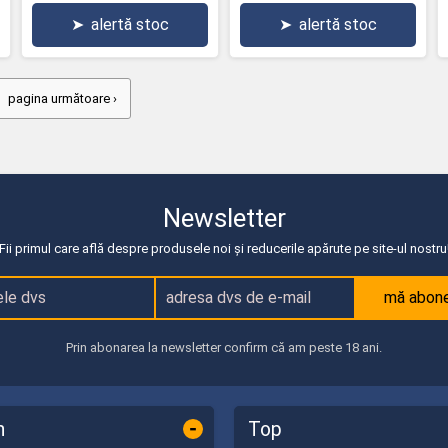
➤
alertă stoc
➤
alertă stoc
pagina următoare ›
Newsletter
Fii primul care află despre produsele noi și reducerile apărute pe site-ul nostru
mă abon
Prin abonarea la newsletter confirm că am peste 18 ani.
-
n
Top