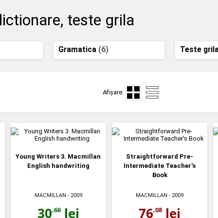
ctionare, teste grila
Gramatica
(6)
Teste gril
Afișare:
Young Writers 3. Macmillan
Straightforward Pre-
English handwriting
Intermediate Teacher's
Book
MACMILLAN
- 2009
MACMILLAN
- 2009
30
lei
76
lei
,66
,08