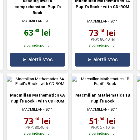
Reading level 6
Macmillan Mathematics 1A
comprehension. Pupil's
Pupil's Book - with CD-ROM
Book
MACMILLAN
- 2011
MACMILLAN
- 2011
63
lei
73
lei
,43
,16
PRP:
80,40 lei
stoc indisponibil
stoc indisponibil
➤
alertă stoc
➤
alertă stoc
Macmillan Mathematics 6A
Macmillan Mathematics 1B
Pupil's Book - with CD-ROM
Pupil's Book
MACMILLAN
- 2011
MACMILLAN
- 2011
73
lei
51
lei
,16
,96
PRP:
80,40 lei
PRP:
57,10 lei
stoc indisponibil
stoc indisponibil