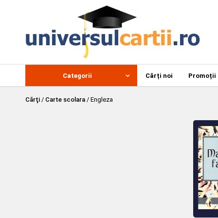
Categorii
Cărți noi
Promoții
Cărţi
/
Carte scolara
/
Engleza