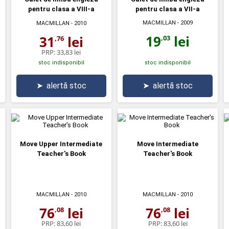
pentru clasa a VIII-a
pentru clasa a VII-a
MACMILLAN
- 2009
MACMILLAN
- 2010
19
lei
31
lei
,03
,76
PRP:
33,83 lei
stoc indisponibil
stoc indisponibil
➤
alertă stoc
➤
alertă stoc
Move Upper Intermediate
Move Intermediate
Teacher's Book
Teacher's Book
MACMILLAN
- 2010
MACMILLAN
- 2010
76
lei
76
lei
,08
,08
PRP:
83,60 lei
PRP:
83,60 lei