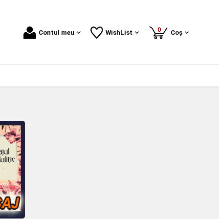
produse
0
Contul meu
WishList
Coș