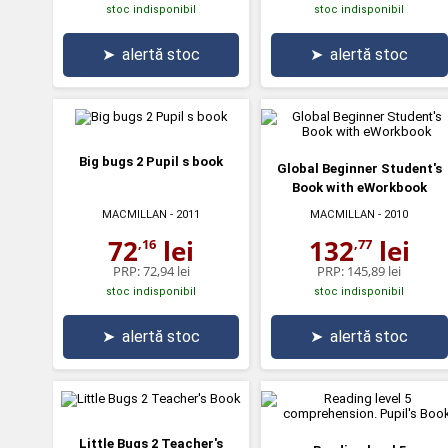
stoc indisponibil
stoc indisponibil
➤
alertă stoc
➤
alertă stoc
Big bugs 2 Pupil s book
Global Beginner Student's
Book with eWorkbook
MACMILLAN
- 2011
MACMILLAN
- 2010
72
lei
132
lei
,16
,77
PRP:
72,94 lei
PRP:
145,89 lei
stoc indisponibil
stoc indisponibil
➤
alertă stoc
➤
alertă stoc
Little Bugs 2 Teacher's