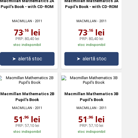
Macmillan Mathematics 2A
Macmillan Mathematics 3A
Pupil's Book - with CD-ROM
Pupil's Book - with CD-ROM
MACMILLAN
- 2011
MACMILLAN
- 2011
73
lei
73
lei
,16
,16
PRP:
80,40 lei
PRP:
80,40 lei
stoc indisponibil
stoc indisponibil
➤
alertă stoc
➤
alertă stoc
Macmillan Mathematics 2B
Macmillan Mathematics 3B
Pupil's Book
Pupil's Book
MACMILLAN
- 2011
MACMILLAN
- 2011
51
lei
51
lei
,96
,96
PRP:
57,10 lei
PRP:
57,10 lei
stoc indisponibil
stoc indisponibil