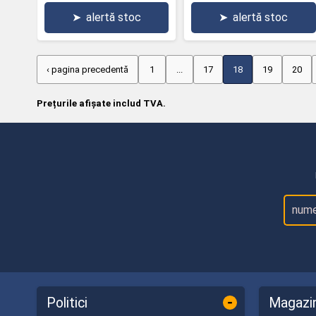
➤
alertă stoc
➤
alertă stoc
‹ pagina precedentă
1
...
17
18
19
20
Prețurile afișate includ TVA.
-
Politici
Magazi