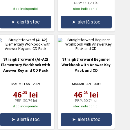
PRP:
113,20 lei
stoc indisponibil
stoc indisponibil
➤
alertă stoc
➤
alertă stoc
Straightforward (AI-A2)
Straightforward Beginner
Elementary Workbook with
Workbook with Answer Key
Answer Key and CD Pack
Pack and CD
MACMILLAN
- 2009
MACMILLAN
- 2009
46
lei
46
lei
,23
,23
PRP:
50,74 lei
PRP:
50,74 lei
stoc indisponibil
stoc indisponibil
➤
alertă stoc
➤
alertă stoc