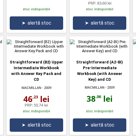
PRP:
83,60 lei
stoc indisponibil
stoc indisponibil
➤
alertă stoc
➤
alertă stoc
Straightforward (B2) Upper
Straightforward (A2-BI)
Intermediate Workbook
Pre-Intermediate
with Answer Key Pack and
Workbook (with Answer
CD
Key) and CD
MACMILLAN
- 2009
MACMILLAN
- 2009
38
lei
46
lei
,06
,23
PRP:
50,74 lei
stoc indisponibil
stoc indisponibil
➤
alertă stoc
➤
alertă stoc