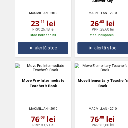
Answer Key
MACMILLAN
- 2010
MACMILLAN
- 2010
23
lei
26
lei
,11
,03
PRP:
26,43 lei
PRP:
28,60 lei
stoc indisponibil
stoc indisponibil
➤
alertă stoc
➤
alertă stoc
Move Pre-Intermediate
Move Elementary Teacher's
Teacher's Book
Book
MACMILLAN
- 2010
MACMILLAN
- 2010
76
lei
76
lei
,08
,08
PRP:
83,60 lei
PRP:
83,60 lei