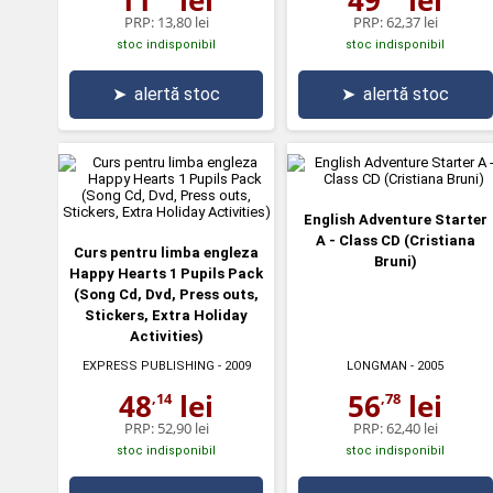
PRP:
13,80 lei
PRP:
62,37 lei
stoc indisponibil
stoc indisponibil
➤
alertă stoc
➤
alertă stoc
English Adventure Starter
A - Class CD (Cristiana
Curs pentru limba engleza
Bruni)
Happy Hearts 1 Pupils Pack
(Song Cd, Dvd, Press outs,
Stickers, Extra Holiday
Activities)
EXPRESS PUBLISHING
- 2009
LONGMAN
- 2005
48
lei
56
lei
,14
,78
PRP:
52,90 lei
PRP:
62,40 lei
stoc indisponibil
stoc indisponibil