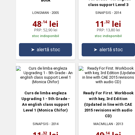
Book
class support Level 3
LONGMAN
- 2005
SINAPSIS
- 2014
48
lei
11
lei
,14
,32
PRP:
52,90 lei
PRP:
13,80 lei
stoc indisponibil
stoc indisponibil
➤
alertă stoc
➤
alertă stoc
Curs de limba engleza
Ready For First. Workbook
Upgrading 1 - 5th Grade -
with key, 3rd Edition
An english class support
(Updated in line with CAE
Level 1 (Monica Chifor)
2015 revisions with audio
CD)
SINAPSIS
- 2014
MACMILLAN
- 2013
11
lei
49
lei
,32
,14