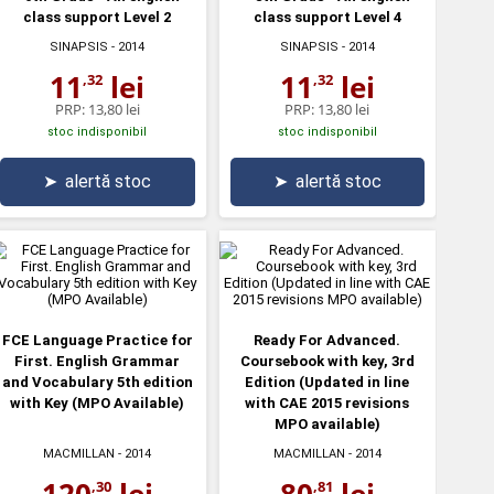
class support Level 2
class support Level 4
SINAPSIS
- 2014
SINAPSIS
- 2014
11
lei
11
lei
,32
,32
PRP:
13,80 lei
PRP:
13,80 lei
stoc indisponibil
stoc indisponibil
➤
alertă stoc
➤
alertă stoc
FCE Language Practice for
Ready For Advanced.
First. English Grammar
Coursebook with key, 3rd
and Vocabulary 5th edition
Edition (Updated in line
with Key (MPO Available)
with CAE 2015 revisions
MPO available)
MACMILLAN
- 2014
MACMILLAN
- 2014
120
lei
80
lei
,30
,81