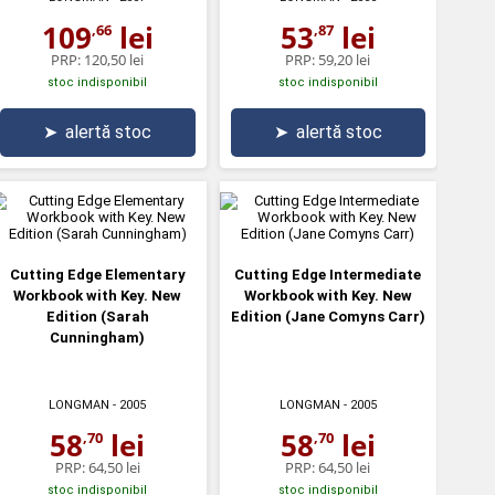
109
lei
53
lei
,66
,87
PRP:
120,50 lei
PRP:
59,20 lei
stoc indisponibil
stoc indisponibil
➤
alertă stoc
➤
alertă stoc
Cutting Edge Elementary
Cutting Edge Intermediate
Workbook with Key. New
Workbook with Key. New
Edition (Sarah
Edition (Jane Comyns Carr)
Cunningham)
LONGMAN
- 2005
LONGMAN
- 2005
58
lei
58
lei
,70
,70
PRP:
64,50 lei
PRP:
64,50 lei
stoc indisponibil
stoc indisponibil