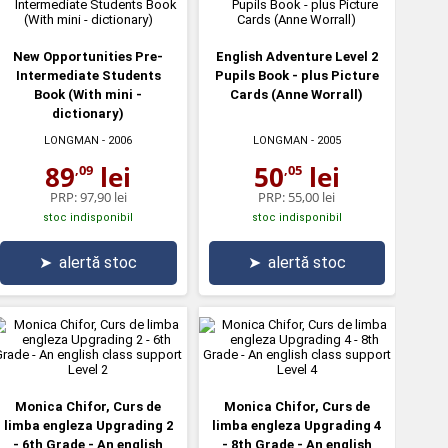
New Opportunities Pre-
English Adventure Level 2
Intermediate Students
Pupils Book - plus Picture
Book (With mini -
Cards (Anne Worrall)
dictionary)
LONGMAN
- 2006
LONGMAN
- 2005
89
lei
50
lei
,09
,05
PRP:
97,90 lei
PRP:
55,00 lei
stoc indisponibil
stoc indisponibil
➤
alertă stoc
➤
alertă stoc
Monica Chifor, Curs de
Monica Chifor, Curs de
limba engleza Upgrading 2
limba engleza Upgrading 4
- 6th Grade - An english
- 8th Grade - An english