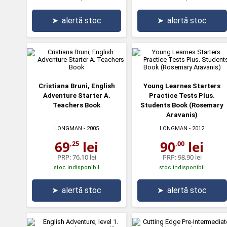
➤
alertă stoc
➤
alertă stoc
Cristiana Bruni, English
Young Learnes Starters
Adventure Starter A.
Practice Tests Plus.
Teachers Book
Students Book (Rosemary
Aravanis)
LONGMAN
- 2005
LONGMAN
- 2012
69
lei
90
lei
,25
,00
PRP:
76,10 lei
PRP:
98,90 lei
stoc indisponibil
stoc indisponibil
➤
alertă stoc
➤
alertă stoc