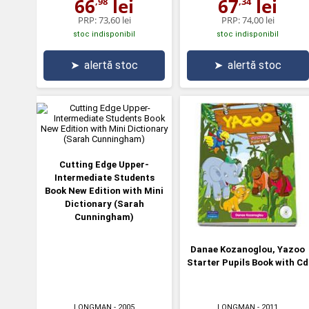
66
lei
67
lei
,98
,34
PRP:
73,60 lei
PRP:
74,00 lei
stoc indisponibil
stoc indisponibil
➤
alertă stoc
➤
alertă stoc
Cutting Edge Upper-
Intermediate Students
Book New Edition with Mini
Dictionary (Sarah
Cunningham)
Danae Kozanoglou, Yazoo
Starter Pupils Book with Cd
LONGMAN
- 2005
LONGMAN
- 2011