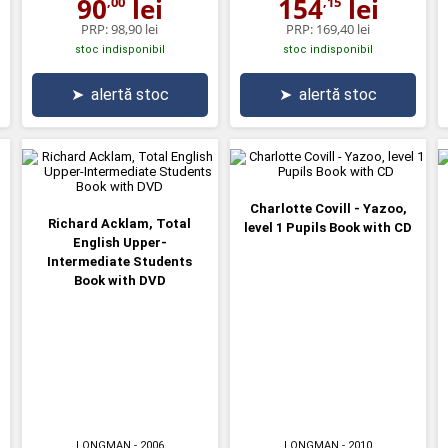
90
lei
154
lei
,00
,15
PRP:
98,90 lei
PRP:
169,40 lei
stoc indisponibil
stoc indisponibil
➤
alertă stoc
➤
alertă stoc
Charlotte Covill - Yazoo,
Richard Acklam, Total
level 1 Pupils Book with CD
English Upper-
Intermediate Students
Book with DVD
LONGMAN
- 2006
LONGMAN
- 2010