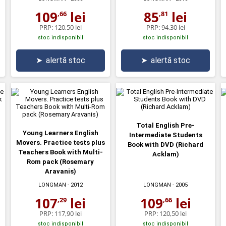
109
lei
85
lei
,66
,81
PRP:
120,50 lei
PRP:
94,30 lei
stoc indisponibil
stoc indisponibil
➤
alertă stoc
➤
alertă stoc
Total English Pre-
Young Learners English
Intermediate Students
Movers. Practice tests plus
Book with DVD (Richard
Teachers Book with Multi-
Acklam)
Rom pack (Rosemary
Aravanis)
LONGMAN
- 2012
LONGMAN
- 2005
107
lei
109
lei
,29
,66
PRP:
117,90 lei
PRP:
120,50 lei
stoc indisponibil
stoc indisponibil