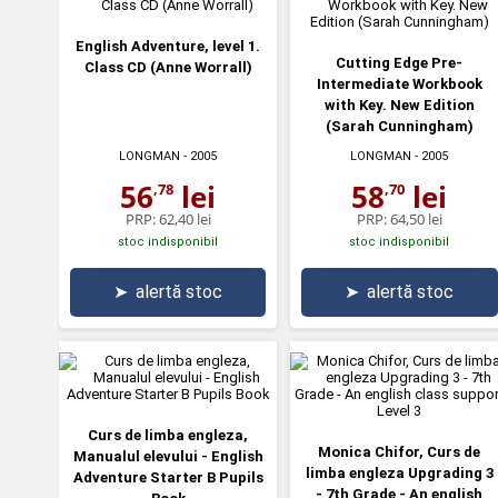
English Adventure, level 1.
Cutting Edge Pre-
Class CD (Anne Worrall)
Intermediate Workbook
with Key. New Edition
(Sarah Cunningham)
LONGMAN
- 2005
LONGMAN
- 2005
56
lei
58
lei
,78
,70
PRP:
62,40 lei
PRP:
64,50 lei
stoc indisponibil
stoc indisponibil
➤
alertă stoc
➤
alertă stoc
Curs de limba engleza,
Monica Chifor, Curs de
Manualul elevului - English
limba engleza Upgrading 3
Adventure Starter B Pupils
- 7th Grade - An english