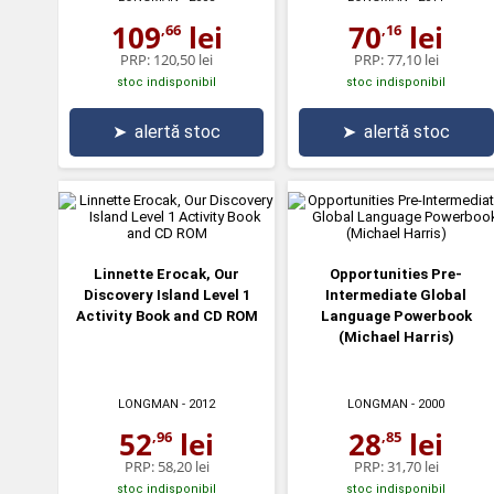
109
lei
70
lei
,66
,16
PRP:
120,50 lei
PRP:
77,10 lei
stoc indisponibil
stoc indisponibil
➤
alertă stoc
➤
alertă stoc
Linnette Erocak, Our
Opportunities Pre-
Discovery Island Level 1
Intermediate Global
Activity Book and CD ROM
Language Powerbook
(Michael Harris)
LONGMAN
- 2012
LONGMAN
- 2000
52
lei
28
lei
,96
,85
PRP:
58,20 lei
PRP:
31,70 lei
stoc indisponibil
stoc indisponibil