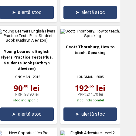
➤
alertă stoc
➤
alertă stoc
Scott Thornbury, How to
Young Learners English
teach. Speaking
Flyers Practice Tests Plus.
Students Book (Kathryn
Alevizos)
LONGMAN
- 2012
LONGMAN
- 2005
90
lei
192
lei
,00
,65
PRP:
98,90 lei
PRP:
211,70 lei
stoc indisponibil
stoc indisponibil
➤
alertă stoc
➤
alertă stoc