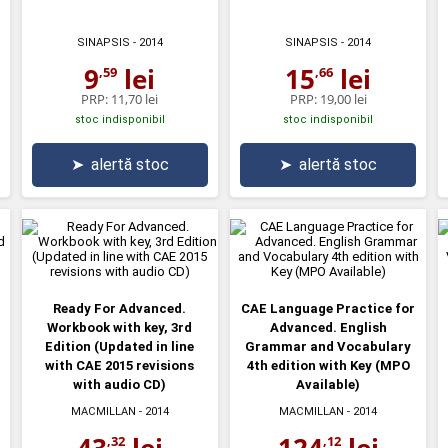
SINAPSIS
- 2014
SINAPSIS
- 2014
9
lei
15
lei
,59
,66
PRP:
11,70 lei
PRP:
19,00 lei
stoc indisponibil
stoc indisponibil
➤
alertă stoc
➤
alertă stoc
Ready For Advanced.
CAE Language Practice for
Workbook with key, 3rd
Advanced. English
Edition (Updated in line
Grammar and Vocabulary
with CAE 2015 revisions
4th edition with Key (MPO
with audio CD)
Available)
MACMILLAN
- 2014
MACMILLAN
- 2014
43
lei
124
lei
,32
,12