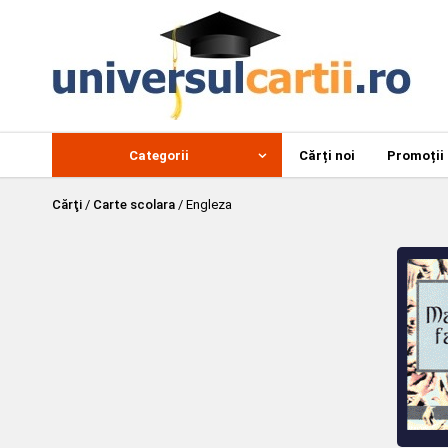
Categorii
Cărți noi
Promoții
Cărţi
/
Carte scolara
/
Engleza