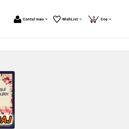
produse
0
Contul meu
WishList
Coș