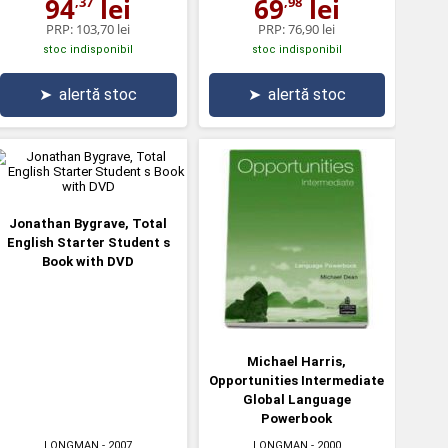
94
lei
69
lei
,37
,98
PRP:
103,70 lei
PRP:
76,90 lei
stoc indisponibil
stoc indisponibil
➤
alertă stoc
➤
alertă stoc
Jonathan Bygrave, Total
English Starter Student s
Book with DVD
Michael Harris,
Opportunities Intermediate
Global Language
Powerbook
LONGMAN
- 2007
LONGMAN
- 2000