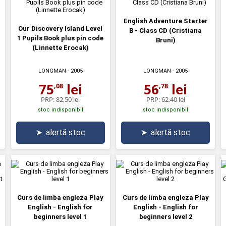
English Adventure Starter
Our Discovery Island Level
B - Class CD (Cristiana
1 Pupils Book plus pin code
Bruni)
(Linnette Erocak)
LONGMAN
- 2005
LONGMAN
- 2005
75
lei
56
lei
,08
,78
PRP:
82,50 lei
PRP:
62,40 lei
stoc indisponibil
stoc indisponibil
➤
alertă stoc
➤
alertă stoc
Curs de limba engleza Play
Curs de limba engleza Play
English - English for
English - English for
beginners level 1
beginners level 2