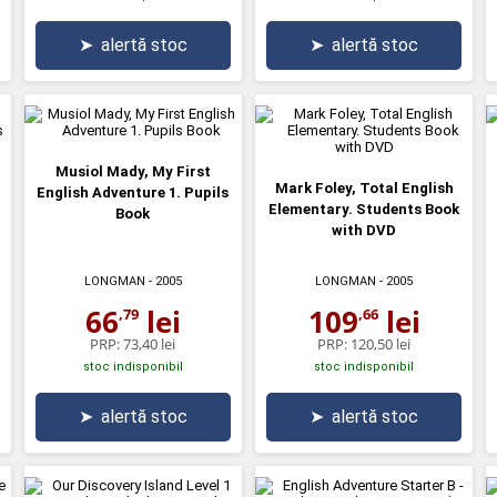
➤
alertă stoc
➤
alertă stoc
Musiol Mady, My First
Mark Foley, Total English
English Adventure 1. Pupils
Elementary. Students Book
Book
with DVD
LONGMAN
- 2005
LONGMAN
- 2005
66
lei
109
lei
,79
,66
PRP:
73,40 lei
PRP:
120,50 lei
stoc indisponibil
stoc indisponibil
➤
alertă stoc
➤
alertă stoc