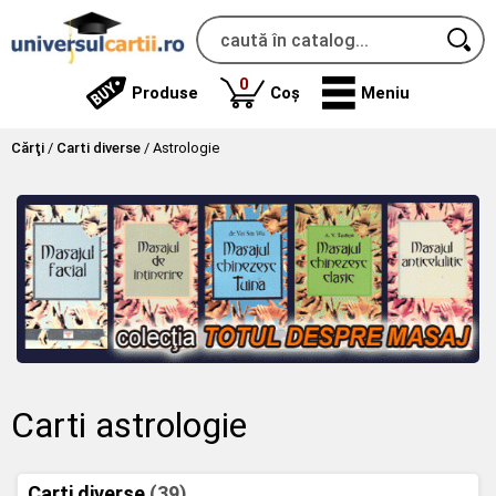
produse
0
Produse
Coș
Meniu
Cărţi
/
Carti diverse
/
Astrologie
Carti astrologie
Carti diverse
(39)