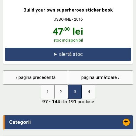
Build your own superheroes sticker book
USBORNE
- 2016
47
lei
,00
stoc indisponibil
➤
alertă stoc
‹ pagina precedentă
pagina următoare ›
1
2
3
4
97 - 144
din
191
produse
+
Categorii