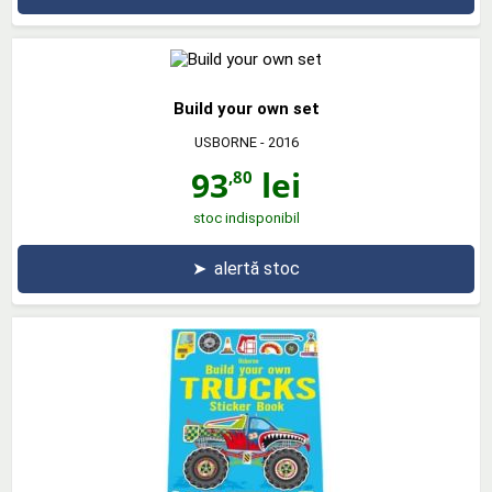
Build your own set
USBORNE
- 2016
93
lei
,80
stoc indisponibil
➤
alertă stoc