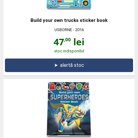
Build your own trucks sticker book
USBORNE
- 2016
47
lei
,00
stoc indisponibil
➤
alertă stoc