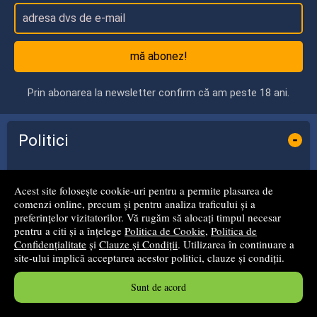
mă abonez!
Prin abonarea la newsletter confirm că am peste 18 ani.
Politici
-
Termeni și condiții
Acest site folosește cookie-uri pentru a permite plasarea de
comenzi online, precum și pentru analiza traficului și a
Politica de Cookie
preferințelor vizitatorilor. Vă rugăm să alocați timpul necesar
pentru a citi și a înțelege
Politica de Cookie
,
Politica de
Confidențialitate
și
Clauze și Condiții
. Utilizarea în continuare a
Politica de Confidențialitate
site-ului implică acceptarea acestor politici, clauze și condiții.
Cum cumperi?
Sunt de acord