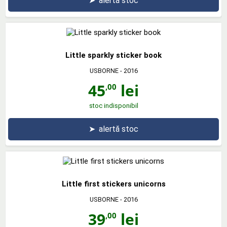
➤
alertă stoc
Little sparkly sticker book
USBORNE
- 2016
45
lei
,00
stoc indisponibil
➤
alertă stoc
Little first stickers unicorns
USBORNE
- 2016
39
lei
,00