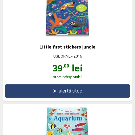
Little first stickers jungle
USBORNE
- 2016
39
lei
,00
stoc indisponibil
➤
alertă stoc