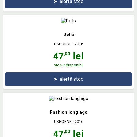
➤
alertă stoc
Dolls
USBORNE
- 2016
47
lei
,00
stoc indisponibil
➤
alertă stoc
Fashion long ago
USBORNE
- 2016
47
lei
,00