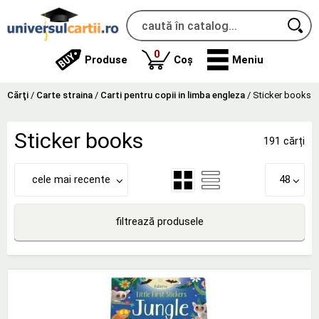
produse
0
Produse
Coș
Meniu
Cărţi
/
Carte straina
/
Carti pentru copii in limba engleza
/
Sticker books
Sticker books
191 cărți
cele mai recente
48
filtrează produsele