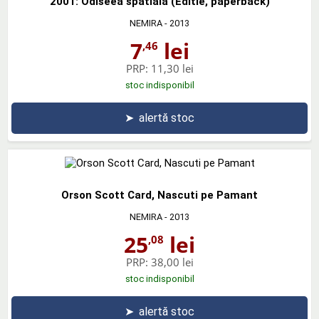
2001: Odiseea spatiala (Editie, paperback)
NEMIRA
- 2013
7
lei
,46
PRP:
11,30 lei
stoc indisponibil
➤
alertă stoc
Orson Scott Card, Nascuti pe Pamant
NEMIRA
- 2013
25
lei
,08
PRP:
38,00 lei
stoc indisponibil
➤
alertă stoc