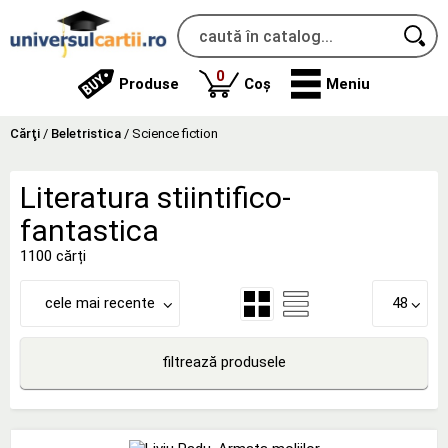
produse
0
Produse
Coș
Meniu
Cărţi
/
Beletristica
/
Science fiction
Literatura stiintifico-
fantastica
1100 cărți
cele mai recente
48
filtrează produsele