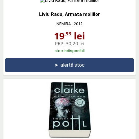
Liviu Radu, Armata moliilor
NEMIRA
- 2012
19
lei
,93
PRP:
30,20 lei
stoc indisponibil
➤
alertă stoc