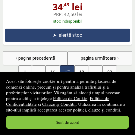
34
lei
,43
PRP:
42,50 lei
stoc indisponibil
➤
alertă stoc
‹ pagina precedentă
pagina următoare ›
1
...
16
17
18
...
23
Acest site folosește cookie-uri pentru a permite plasarea de
769 - 816
din
1100
produse
comenzi online, precum și pentru analiza traficului și a
preferințelor vizitatorilor. Vă rugăm să alocați timpul necesar
pentru a citi și a înțelege
Politica de Cookie
,
Politica de
+
Filtrează produsele
Confidențialitate
și
Clauze și Condiții
. Utilizarea în continuare a
site-ului implică acceptarea acestor politici, clauze și condiții.
+
Sunt de acord
Categorii