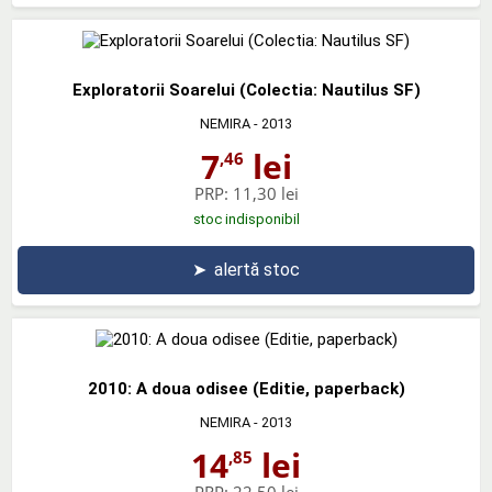
Exploratorii Soarelui (Colectia: Nautilus SF)
NEMIRA
- 2013
7
lei
,46
PRP:
11,30 lei
stoc indisponibil
➤
alertă stoc
2010: A doua odisee (Editie, paperback)
NEMIRA
- 2013
14
lei
,85
PRP:
22,50 lei