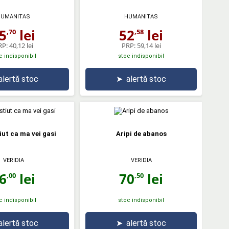
HUMANITAS
HUMANITAS
5
lei
52
lei
,70
,58
RP:
40,12 lei
PRP:
59,14 lei
c indisponibil
stoc indisponibil
alertă stoc
➤
alertă stoc
iut ca ma vei gasi
Aripi de abanos
VERIDIA
VERIDIA
6
lei
70
lei
,00
,50
c indisponibil
stoc indisponibil
alertă stoc
➤
alertă stoc