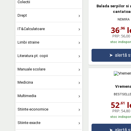
Colectii
Balada serpilor si 
cantatoa
Drept
NEMIRA
36
l
,96
IT&Calculatoare
PRP:
56,00 
Limbi straine
stoc indispon
➤
alertă 
Literatura pt. copii
Manuale scolare
Medicina
Vremen
BESTSELL
Multimedia
52
l
,61
Stiinte economice
PRP:
54,80 
stoc indispon
Stiinte exacte
➤
alertă 