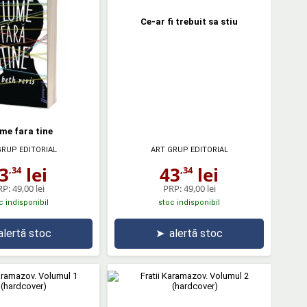
Ce-ar fi trebuit sa stiu
ume fara tine
GRUP EDITORIAL
ART GRUP EDITORIAL
3
lei
43
lei
,34
,34
RP:
49,00 lei
PRP:
49,00 lei
c indisponibil
stoc indisponibil
alertă stoc
➤
alertă stoc