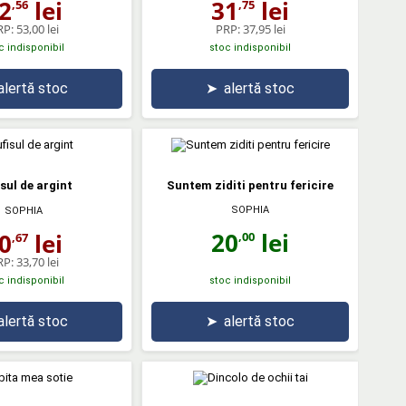
2
lei
31
lei
,56
,75
RP:
53,00 lei
PRP:
37,95 lei
c indisponibil
stoc indisponibil
alertă stoc
➤
alertă stoc
sul de argint
Suntem ziditi pentru fericire
SOPHIA
SOPHIA
20
lei
0
lei
,00
,67
RP:
33,70 lei
c indisponibil
stoc indisponibil
alertă stoc
➤
alertă stoc