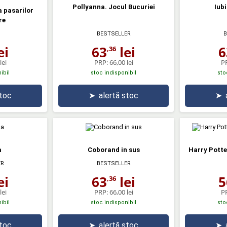
Pollyanna. Jocul Bucuriei
Iub
a pasarilor
re
BESTSELLER
B
ei
63
lei
6
,36
lei
PRP:
66,00 lei
P
ibil
stoc indisponibil
sto
stoc
➤
alertă stoc
➤
a
Coborand in sus
Harry Potter
ER
BESTSELLER
ei
63
lei
5
,36
lei
PRP:
66,00 lei
P
ibil
stoc indisponibil
sto
stoc
➤
alertă stoc
➤