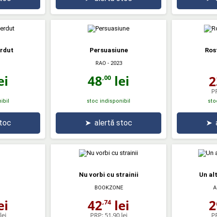
erdut
Persuasiune
Rost
RAO
- 2023
ei
48
lei
2
,00
P
ibil
stoc indisponibil
sto
stoc
➤
alertă stoc
➤
Nu vorbi cu strainii
Un alt
BOOKZONE
A
ei
42
lei
2
,74
lei
PRP:
51,90 lei
P