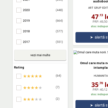
audioboo
ART GRUP EDIT
2020
(448)
47
l
,13
2019
(664)
PRP:
49,50 
stoc indispon
2018
(577)
➤
alertă 
2017
(551)
vezi mai multe
Omul care muta no
Rating
intampla
(64)
HUMANITA
35
l
,70
(7)
PRP:
40,12 
stoc indispon
(2)
➤
alertă 