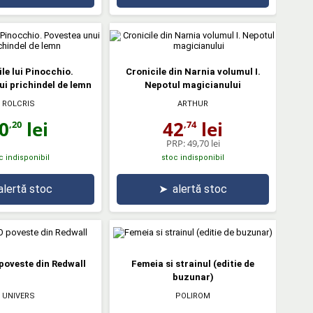
le lui Pinocchio.
Cronicile din Narnia volumul I.
i prichindel de lemn
Nepotul magicianului
ROLCRIS
ARTHUR
0
lei
42
lei
,20
,74
PRP:
49,70 lei
c indisponibil
stoc indisponibil
alertă stoc
➤
alertă stoc
 poveste din Redwall
Femeia si strainul (editie de
buzunar)
UNIVERS
POLIROM