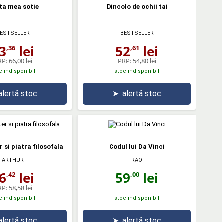
ita mea sotie
Dincolo de ochii tai
ESTSELLER
BESTSELLER
3
lei
52
lei
,36
,61
RP:
66,00 lei
PRP:
54,80 lei
c indisponibil
stoc indisponibil
alertă stoc
➤
alertă stoc
 si piatra filosofala
Codul lui Da Vinci
RAO
ARTHUR
59
lei
6
lei
,00
,42
RP:
58,58 lei
c indisponibil
stoc indisponibil
alertă stoc
➤
alertă stoc