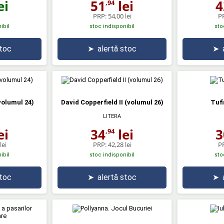
ei
51
lei
4
,94
PRP:
54,00 lei
P
ibil
stoc indisponibil
sto
stoc
➤
alertă stoc
➤
volumul 24)
David Copperfield II (volumul 26)
Tufi
LITERA
ei
34
lei
3
,94
lei
PRP:
42,28 lei
P
ibil
stoc indisponibil
sto
stoc
➤
alertă stoc
➤