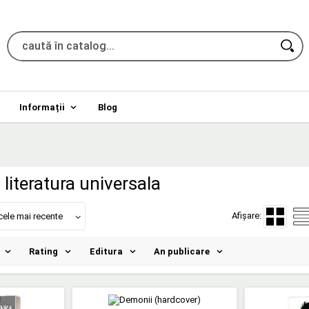
Informații
Blog
literatura universala
Afișare:
cele mai recente
Rating
Editura
An publicare