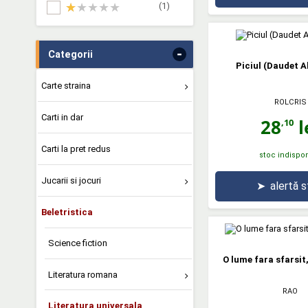
(1)
-
Categorii
Piciul (Daudet 
Carte straina
ROLCRIS
Carti in dar
28
l
,10
Carti la pret redus
stoc indispon
Jucarii si jocuri
➤
alertă 
Beletristica
Science fiction
O lume fara sfarsit,
Literatura romana
RAO
Literatura universala