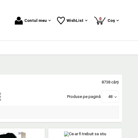
produse
0
Contul meu
WishList
Coș
8738 cărți
Produse pe pagină
48