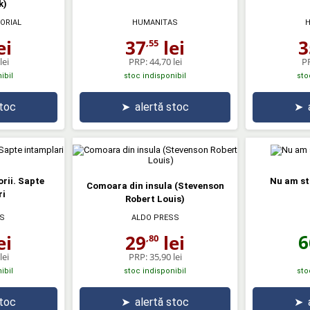
k)
ORIAL
HUMANITAS
ei
37
lei
3
,55
lei
PRP:
44,70 lei
P
ibil
stoc indisponibil
sto
stoc
➤
alertă stoc
➤
rii. Sapte
Nu am st
Comoara din insula (Stevenson
ri
Robert Louis)
S
ALDO PRESS
6
ei
29
lei
,80
lei
PRP:
35,90 lei
ibil
stoc indisponibil
sto
stoc
➤
alertă stoc
➤