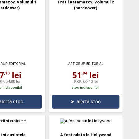
ramazov. Volumul 1
Fratii Karamazov. Volumul 2
hardcover)
(hardcover)
GRUP EDITORIAL
ART GRUP EDITORIAL
7
lei
51
lei
,13
,94
RP:
54,80 lei
PRP:
60,40 lei
c indisponibil
stoc indisponibil
alertă stoc
➤
alertă stoc
i si cuvintele
A fost odata la Hollywood