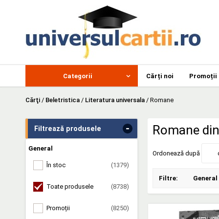
Categorii
Cărți noi
Promoții
Cărţi
/
Beletristica
/
Literatura universala
/
Romane
-
Romane din 
Filtrează produsele
General
Ordonează după
În stoc
(1379)
Filtre:
General
Toate produsele
(8738)
Promoții
(8250)