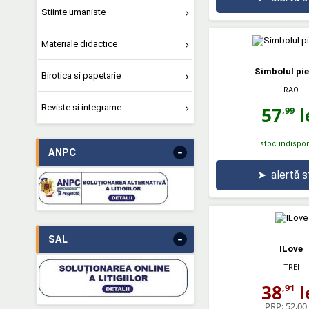
Stiinte umaniste
Materiale didactice
Simbolul pi
Birotica si papetarie
RAO
Reviste si integrame
57
l
,99
stoc indispon
-
ANPC
➤
alertă 
-
SAL
ILove
TREI
38
l
,91
PRP:
52,00 