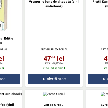
Vremurile bune de altadata (vinil
Fratii Ka
audiobook)
(
a. Editie
ck
ORIAL
ART GRUP EDITORIAL
ART 
ei
47
lei
4
,13
lei
PRP:
49,00 lei
P
ibil
stoc indisponibil
sto
stoc
➤
alertă stoc
➤
foc (vinil
Zorba Grecul
Evrei