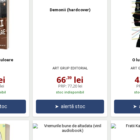
Demonii (hardcover)
culoare
O l
ART GRUP EDITORIAL
ART 
ei
66
lei
4
,39
lei
PRP:
77,20 lei
P
ibil
stoc indisponibil
sto
stoc
➤
alertă stoc
➤