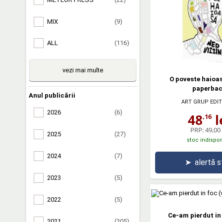
MIX
(9)
ALL
(116)
vezi mai multe
O poveste haioas
paperba
Anul publicării
ART GRUP EDIT
2026
(6)
48
l
,16
PRP:
49,00 
2025
(27)
stoc indispon
2024
(7)
➤
alertă 
2023
(5)
2022
(5)
Ce-am pierdut in 
2021
(205)