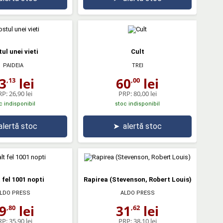
ul unei vieti
Cult
PAIDEIA
TREI
3
lei
60
lei
,13
,00
RP:
26,90 lei
PRP:
80,00 lei
c indisponibil
stoc indisponibil
alertă stoc
➤
alertă stoc
 fel 1001 nopti
Rapirea (Stevenson, Robert Louis)
LDO PRESS
ALDO PRESS
9
lei
31
lei
,80
,62
RP:
35,90 lei
PRP:
38,10 lei