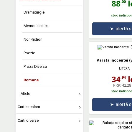
88
l
,00
Dramaturgie
stoc indispon
Memorialistica
➤
alertă 
Non-fiction
Poezie
Varsta inocentei (
Proza Diversa
LITERA
34
l
,94
Romane
PRP:
42,28 
stoc indispon
Altele
➤
alertă 
Carte scolara
Carti diverse