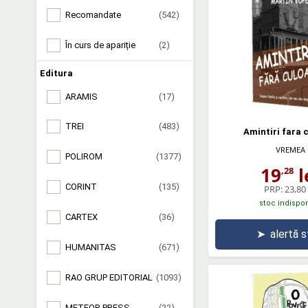
Recomandate
(542)
În curs de apariție
(2)
Editura
ARAMIS
(17)
TREI
(483)
Amintiri fara 
VREMEA
POLIROM
(1377)
19
l
,28
CORINT
(135)
PRP:
23,80 
stoc indispon
CARTEX
(36)
➤
alertă 
HUMANITAS
(671)
RAO GRUP EDITORIAL
(1093)
METEOR PRESS
(22)