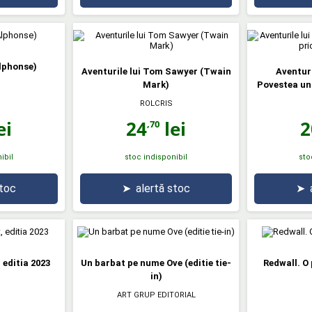
Alphonse)
Aventurile lui Tom Sawyer (Twain
Aventuri
Mark)
Povestea unu
ROLCRIS
ei
24
lei
2
,70
ibil
stoc indisponibil
sto
stoc
➤
alertă stoc
➤
 editia 2023
Un barbat pe nume Ove (editie tie-
Redwall. O
in)
ART GRUP EDITORIAL