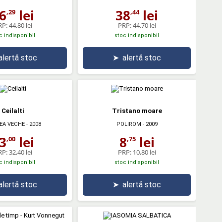
6
lei
38
lei
,29
,44
RP:
44,80 lei
PRP:
44,70 lei
c indisponibil
stoc indisponibil
alertă stoc
➤
alertă stoc
Ceilalti
Tristano moare
EA VECHE
- 2008
POLIROM
- 2009
3
lei
8
lei
,00
,75
RP:
32,40 lei
PRP:
10,80 lei
c indisponibil
stoc indisponibil
alertă stoc
➤
alertă stoc