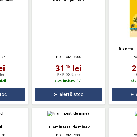
Divortul 
007
POLIROM
- 2007
PO
ei
31
lei
2
,16
lei
PRP:
38,95 lei
P
ibil
stoc indisponibil
sto
stoc
➤
alertă stoc
➤
l
Iti amintesti de mine?
008
POLIROM
- 2008
PO