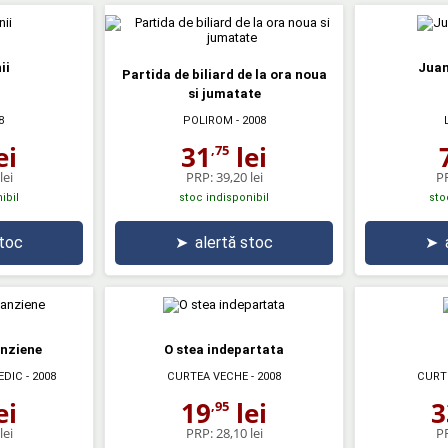
ii
Juan
Partida de biliard de la ora noua
si jumatate
8
POLIROM
- 2008
ei
31
lei
,75
lei
PRP:
39,20 lei
P
ibil
stoc indisponibil
sto
stoc
➤
alertă stoc
➤
nziene
O stea indepartata
EDIC
- 2008
CURTEA VECHE
- 2008
CURT
ei
19
lei
3
,95
lei
PRP:
28,10 lei
P