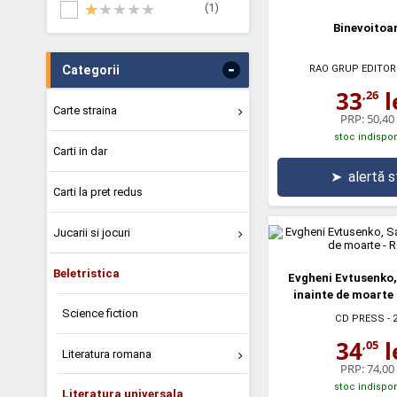
(1)
Binevoitoa
-
RAO GRUP EDITOR
Categorii
33
l
,26
Carte straina
PRP:
50,40 
stoc indispon
Carti in dar
➤
alertă 
Carti la pret redus
Jucarii si jocuri
Beletristica
Evgheni Evtusenko,
inainte de moarte
Science fiction
CD PRESS
- 
34
l
,05
Literatura romana
PRP:
74,00 
stoc indispon
Literatura universala