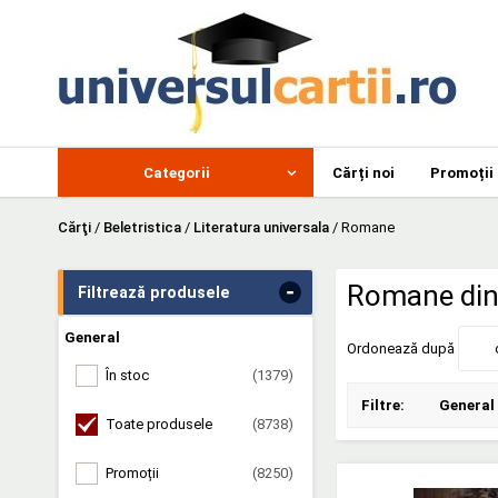
Categorii
Cărți noi
Promoții
Cărţi
/
Beletristica
/
Literatura universala
/
Romane
-
Romane din 
Filtrează produsele
General
Ordonează după
În stoc
(1379)
Filtre:
General
Toate produsele
(8738)
Promoții
(8250)