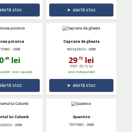
alertă stoc
➤
alertă stoc
ncea porunca
Capcana de gheata
ITONIC
- 2008
NICULESCU
- 2008
0
lei
29
lei
,40
,72
PRP:
39,10 lei
onibil - stoc epuizat
stoc indisponibil
alertă stoc
➤
alertă stoc
tul lui Columb
Quantico
TRITONIC
- 2008
ULESCU
- 2008