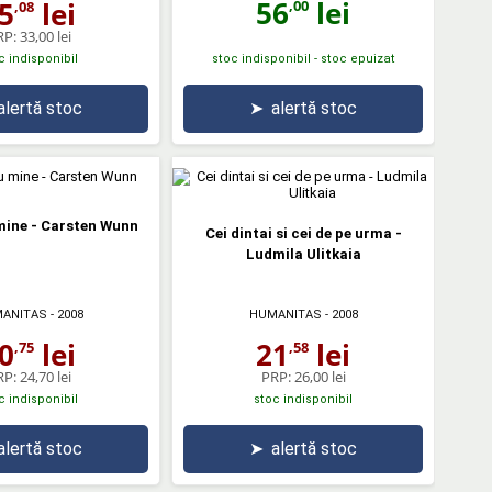
56
lei
5
lei
,00
,08
RP:
33,00 lei
c indisponibil
stoc indisponibil - stoc epuizat
alertă stoc
➤
alertă stoc
mine - Carsten Wunn
Cei dintai si cei de pe urma -
Ludmila Ulitkaia
ANITAS
- 2008
HUMANITAS
- 2008
0
lei
21
lei
,75
,58
RP:
24,70 lei
PRP:
26,00 lei
c indisponibil
stoc indisponibil
alertă stoc
➤
alertă stoc