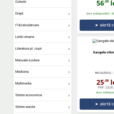
56
l
,00
Colectii
Drept
stoc indisponibil - 
➤
alertă 
IT&Calculatoare
Limbi straine
Literatura pt. copii
Sangele vikin
Manuale scolare
Medicina
NICULESCU
- 
25
l
,08
Multimedia
PRP:
33,00 
stoc indispon
Stiinte economice
➤
alertă 
Stiinte exacte