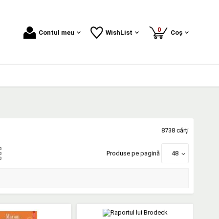
produse
0
Contul meu
WishList
Coș
8738 cărți
Produse pe pagină
48