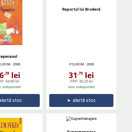
Raportul lui Brodeck
Pepenasul
LIROM
- 2008
POLIROM
- 2008
6
lei
31
lei
,29
,75
RP:
44,80 lei
PRP:
39,20 lei
c indisponibil
stoc indisponibil
alertă stoc
➤
alertă stoc
Supermenajera