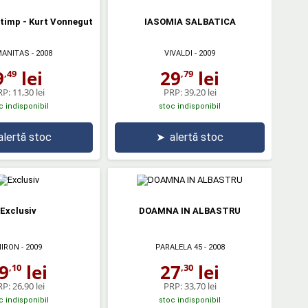
timp - Kurt Vonnegut
IASOMIA SALBATICA
ANITAS
- 2008
VIVALDI
- 2009
9
lei
29
lei
,49
,79
RP:
11,30 lei
PRP:
39,20 lei
c indisponibil
stoc indisponibil
alertă stoc
➤
alertă stoc
Exclusiv
DOAMNA IN ALBASTRU
IRON
- 2009
PARALELA 45
- 2008
9
lei
27
lei
,10
,30
RP:
26,90 lei
PRP:
33,70 lei
c indisponibil
stoc indisponibil