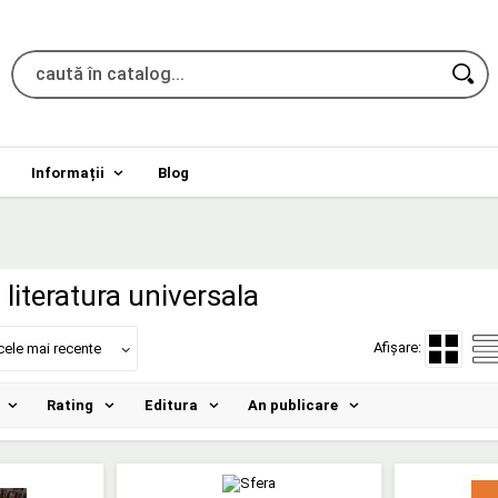
Informații
Blog
literatura universala
Afișare:
cele mai recente
Rating
Editura
An publicare