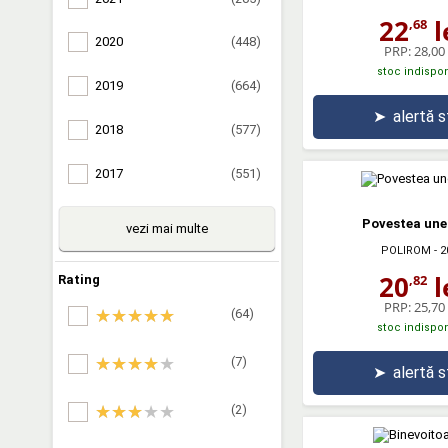
22
l
,68
2020
(448)
PRP:
28,00 
stoc indispon
2019
(664)
➤
alertă 
2018
(577)
2017
(551)
Povestea unei
vezi mai multe
POLIROM
- 2
20
l
,82
Rating
PRP:
25,70 
(64)
stoc indispon
(7)
➤
alertă 
(2)