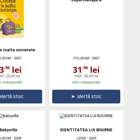
in inalta societate
LIROM
- 2007
POLIROM
- 2007
3
lei
31
lei
,96
,96
RP:
29,95 lei
PRP:
39,95 lei
c indisponibil
stoc indisponibil
alertă stoc
➤
alertă stoc
Babyville
IDENTITATEA LUI BOURNE
LIROM
- 2008
LIDER
- 2009