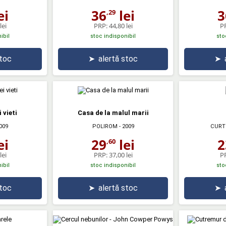
ei
36
lei
3
,29
lei
PRP:
44,80 lei
P
ibil
stoc indisponibil
sto
stoc
➤
alertă stoc
➤
 vieti
Casa de la malul marii
009
POLIROM
- 2009
CURT
ei
29
lei
2
,60
lei
PRP:
37,00 lei
P
ibil
stoc indisponibil
sto
stoc
➤
alertă stoc
➤