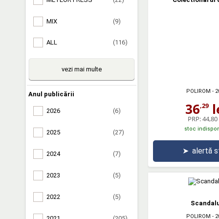
MIX
(9)
ALL
(116)
vezi mai multe
POLIROM
- 2
Anul publicării
36
l
,29
2026
(6)
PRP:
44,80 
stoc indispon
2025
(27)
➤
alertă 
2024
(7)
2023
(5)
2022
(5)
Scandalu
POLIROM
- 2
2021
(205)