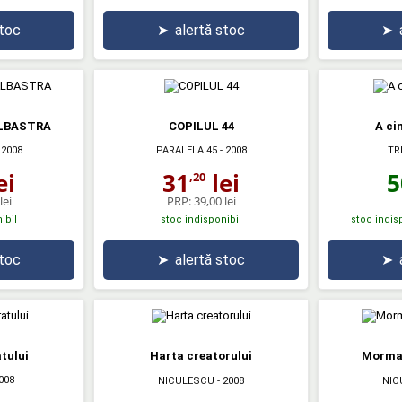
stoc
➤
alertă stoc
➤
LBASTRA
COPILUL 44
A ci
TR
 2008
PARALELA 45
- 2008
5
ei
31
lei
,20
lei
PRP:
39,00 lei
ibil
stoc indisponibil
stoc indisp
stoc
➤
alertă stoc
➤
tului
Harta creatorului
Morman
008
NICULESCU
- 2008
NIC