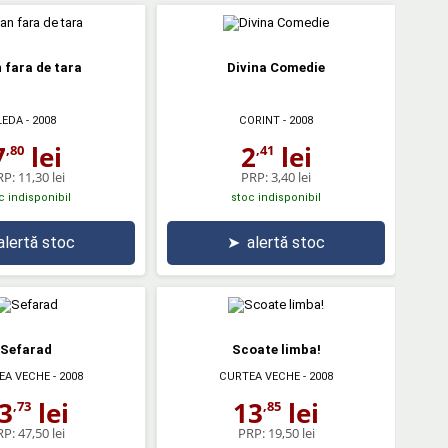
 fara de tara
Divina Comedie
LEDA
- 2008
CORINT
- 2008
7
lei
2
lei
,80
,41
RP:
11,30 lei
PRP:
3,40 lei
c indisponibil
stoc indisponibil
alertă stoc
➤
alertă stoc
Sefarad
Scoate limba!
EA VECHE
- 2008
CURTEA VECHE
- 2008
3
lei
13
lei
,73
,85
RP:
47,50 lei
PRP:
19,50 lei