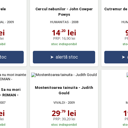
rele
Cercul nebunilor - John Cowper
Cutremur de 
Powys
IAL
- 2009
HUMANITAS
- 2008
HUM
ei
14
lei
,20
lei
PRP:
16,90 lei
P
ibil
stoc indisponibil
sto
stoc
➤
alertă stoc
➤
Mostenitoarea tainuita - Judith
 Sa nu mori
Gould
 - ROMAN -
2007
VIVALDI
- 2009
M
ei
29
lei
1
,79
lei
PRP:
39,20 lei
P
ibil
stoc indisponibil
sto