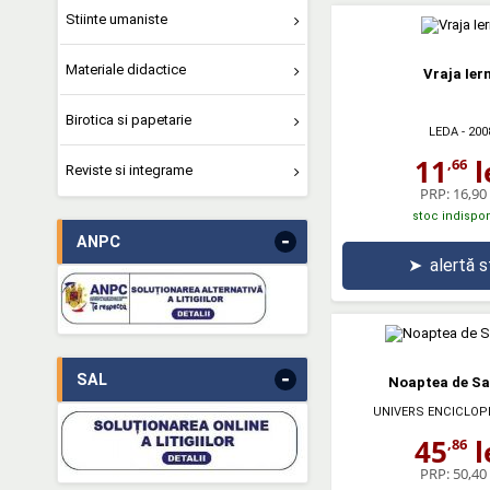
Stiinte umaniste
Materiale didactice
Vraja Iern
Birotica si papetarie
LEDA
- 200
11
l
,66
Reviste si integrame
PRP:
16,90 
stoc indispon
-
ANPC
➤
alertă 
-
SAL
Noaptea de Sa
UNIVERS ENCICLOP
45
l
,86
PRP:
50,40 