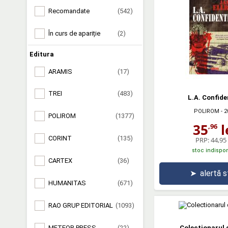
Recomandate
(542)
În curs de apariție
(2)
Editura
ARAMIS
(17)
TREI
(483)
L.A. Confide
POLIROM
- 2
POLIROM
(1377)
35
l
,96
CORINT
(135)
PRP:
44,95 
stoc indispon
CARTEX
(36)
➤
alertă 
HUMANITAS
(671)
RAO GRUP EDITORIAL
(1093)
Colectionarul 
METEOR PRESS
(22)