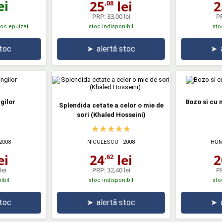
ei
25
lei
2
,08
PRP:
33,00 lei
P
stoc epuizat
stoc indisponibil
sto
stoc
➤
alertă stoc
➤
gilor
Bozo si cu 
Splendida cetate a celor o mie de
sori (Khaled Hosseini)
2008
NICULESCU
- 2008
HUM
ei
24
lei
2
,62
lei
PRP:
32,40 lei
P
ibil
stoc indisponibil
sto
stoc
➤
alertă stoc
➤