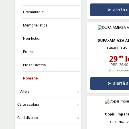
➤
alertă 
Dramaturgie
Memorialistica
Non-fiction
DUPA-AMIAZA A
PARALELA 45
-
Poezie
29
l
,89
PRP:
36,90 
Proza Diversa
stoc indispon
Romane
➤
alertă 
Altele
Carte scolara
Copiii impara
Carti diverse
TRITONIC
- 2