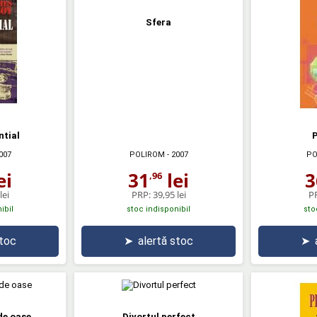
Sfera
ntial
007
POLIROM
- 2007
PO
ei
31
lei
3
,96
lei
PRP:
39,95 lei
P
ibil
stoc indisponibil
sto
stoc
➤
alertă stoc
➤
de oase
Divortul perfect