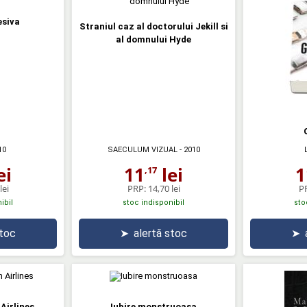
esiva
Straniul caz al doctorului Jekill si
al domnului Hyde
10
SAECULUM VIZUAL
- 2010
ei
11
lei
1
,17
lei
PRP:
14,70 lei
P
ibil
stoc indisponibil
sto
stoc
➤
alertă stoc
➤
Airlines
Iubire monstruoasa