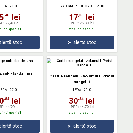
LEDA
- 2010
RAO GRUP EDITORIAL
- 2010
5
lei
17
lei
,46
,03
RP:
22,40 lei
PRP:
25,80 lei
c indisponibil
stoc indisponibil
alertă stoc
➤
alertă stoc
e sub clar de luna
Cartile sangelui - volumul I: Pretul
sangelui
LEDA
- 2010
LEDA
- 2010
0
lei
30
lei
,84
,84
RP:
44,70 lei
PRP:
44,70 lei
c indisponibil
stoc indisponibil
alertă stoc
➤
alertă stoc