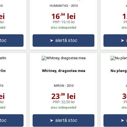
10
HUMANITAS
- 2010
ei
16
lei
1
,04
lei
PRP:
19,10 lei
P
ibil
stoc indisponibil
sto
stoc
➤
alertă stoc
➤
rlin
Whitney, dragostea mea
Nu plang
10
MIRON
- 2010
ei
23
lei
3
,08
lei
PRP:
32,50 lei
P
ibil
stoc indisponibil
sto
stoc
➤
alertă stoc
➤