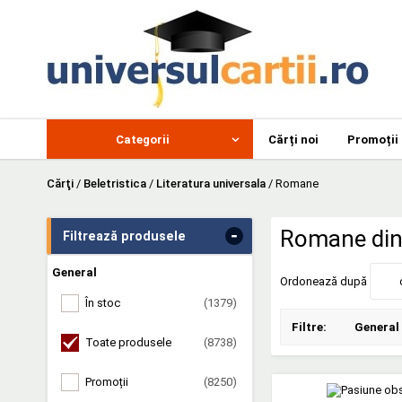
Categorii
Cărți noi
Promoții
Cărţi
/
Beletristica
/
Literatura universala
/
Romane
-
Romane din 
Filtrează produsele
General
Ordonează după
În stoc
(1379)
Filtre:
General
Toate produsele
(8738)
Promoții
(8250)