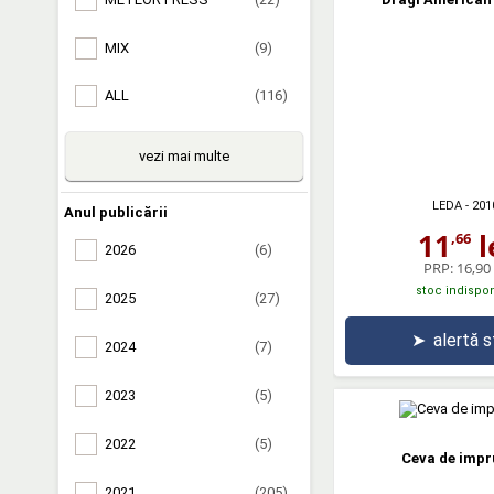
MIX
(9)
ALL
(116)
vezi mai multe
LEDA
- 201
Anul publicării
11
l
,66
2026
(6)
PRP:
16,90 
stoc indispon
2025
(27)
➤
alertă 
2024
(7)
2023
(5)
2022
(5)
Ceva de imp
2021
(205)