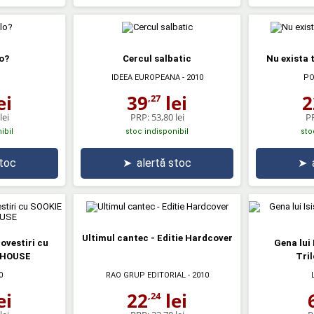
lo?
Cercul salbatic
Nu exista 
IDEEA EUROPEANA
- 2010
PO
ei
39
lei
2
,27
lei
PRP:
53,80 lei
P
ibil
stoc indisponibil
sto
stoc
➤
alertă stoc
➤
Ultimul cantec - Editie Hardcover
ovestiri cu
Gena lui 
KHOUSE
Tril
0
RAO GRUP EDITORIAL
- 2010
ei
22
lei
,24