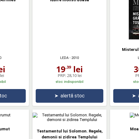
Misterul
0
LEDA
- 2010
ei
19
lei
3
,39
lei
PRP:
28,10 lei
P
ibil
stoc indisponibil
sto
stoc
➤
alertă stoc
➤
rumut
Moar
Testamentul lui Solomon. Regele,
demonii si zidirea Templului