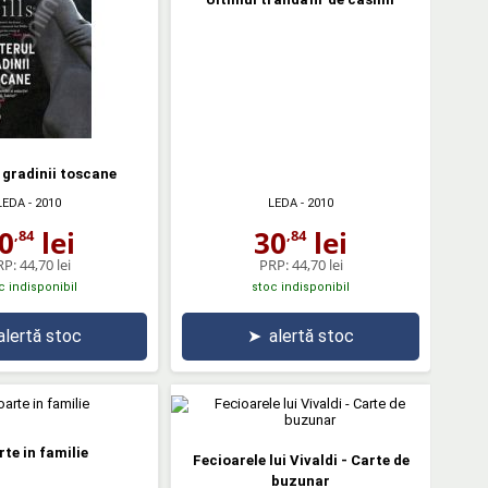
 gradinii toscane
LEDA
- 2010
LEDA
- 2010
0
lei
30
lei
,84
,84
RP:
44,70 lei
PRP:
44,70 lei
c indisponibil
stoc indisponibil
alertă stoc
➤
alertă stoc
te in familie
Fecioarele lui Vivaldi - Carte de
buzunar