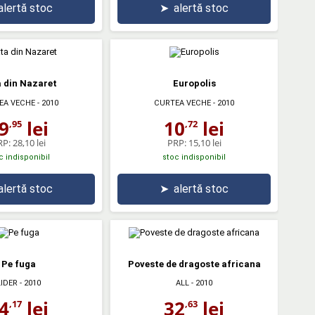
alertă stoc
➤
alertă stoc
 din Nazaret
Europolis
EA VECHE
- 2010
CURTEA VECHE
- 2010
9
lei
10
lei
,95
,72
RP:
28,10 lei
PRP:
15,10 lei
c indisponibil
stoc indisponibil
alertă stoc
➤
alertă stoc
Pe fuga
Poveste de dragoste africana
LIDER
- 2010
ALL
- 2010
4
lei
32
lei
,17
,63