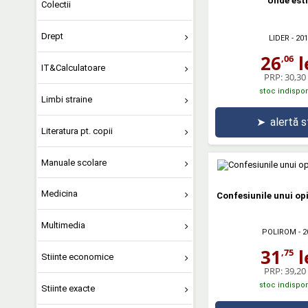
Unde est
Colectii
Drept
LIDER
- 201
26
l
,06
IT&Calculatoare
PRP:
30,30 
stoc indispon
Limbi straine
➤
alertă 
Literatura pt. copii
Manuale scolare
Medicina
Confesiunile unui o
Multimedia
POLIROM
- 2
31
l
,75
Stiinte economice
PRP:
39,20 
stoc indispon
Stiinte exacte