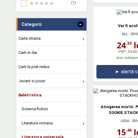
(1)
-
Categorii
Vei fi aco
ALL
- 2010
Carte straina
24
l
,53
PRP:
33,60 
Carti in dar
stoc indispon
Carti la pret redus
➤
alertă 
Jucarii si jocuri
Beletristica
Atingerea mortii. P
Science fiction
SOOKIE STAC
LEDA
- 201
Literatura romana
15
l
,46
Literatura universala