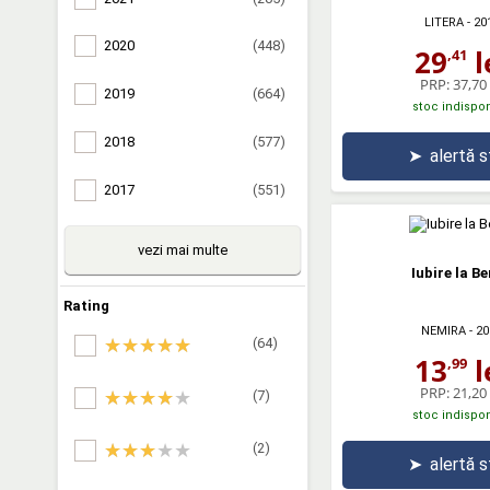
LITERA
- 20
2020
(448)
29
l
,41
PRP:
37,70 
2019
(664)
stoc indispon
2018
(577)
➤
alertă 
2017
(551)
vezi mai multe
Iubire la Be
Rating
NEMIRA
- 20
(64)
13
l
,99
PRP:
21,20 
(7)
stoc indispon
(2)
➤
alertă 