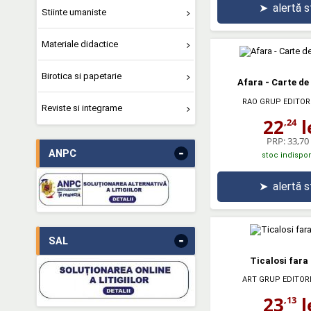
➤
alertă 
Stiinte umaniste
Materiale didactice
Birotica si papetarie
Afara - Carte d
RAO GRUP EDITOR
Reviste si integrame
22
l
,24
PRP:
33,70 
-
ANPC
stoc indispon
➤
alertă 
-
SAL
Ticalosi fara 
ART GRUP EDITOR
23
l
,13