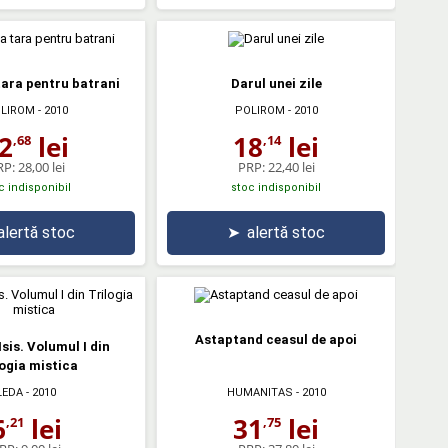
tara pentru batrani
Darul unei zile
LIROM
- 2010
POLIROM
- 2010
2
lei
18
lei
,68
,14
RP:
28,00 lei
PRP:
22,40 lei
c indisponibil
stoc indisponibil
alertă stoc
➤
alertă stoc
Astaptand ceasul de apoi
Isis. Volumul I din
ogia mistica
LEDA
- 2010
HUMANITAS
- 2010
6
lei
31
lei
,21
,75