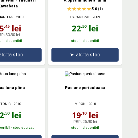
untelui - Yasunari
A opta minune a lumii
Kawabata
5.0
(1)
PARADIGME
- 2009
ANITAS
- 2010
22
lei
5
lei
,50
,45
RP:
30,30 lei
c indisponibil
stoc indisponibil
alertă stoc
➤
alertă stoc
ua luna plina
Pasiune periculoasa
ITONIC
- 2010
MIRON
- 2010
2
lei
19
lei
,50
,10
PRP:
26,90 lei
onibil - stoc epuizat
stoc indisponibil