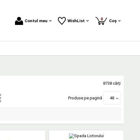
produse
0
Contul meu
WishList
Coș
8738 cărți
Produse pe pagină
48