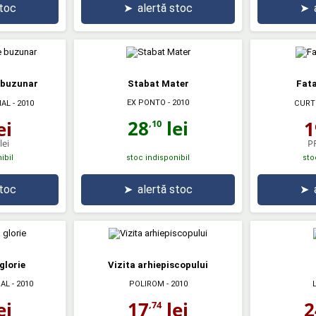
stoc
➤
alertă stoc
➤
e buzunar
Stabat Mater
Fata
EX PONTO
- 2010
IAL
- 2010
CURT
28
lei
ei
1
,10
lei
P
ibil
stoc indisponibil
sto
stoc
➤
alertă stoc
➤
glorie
Vizita arhiepiscopului
IAL
- 2010
POLIROM
- 2010
ei
17
lei
2
,74