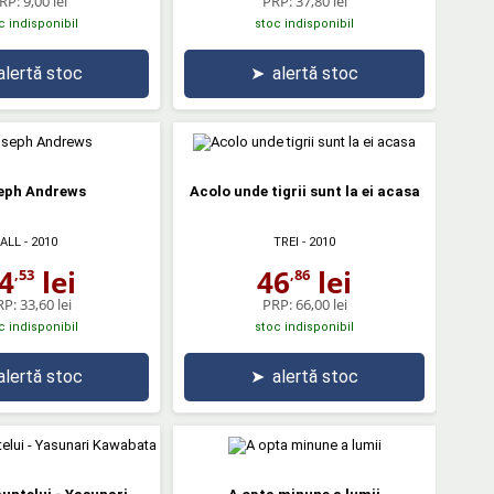
RP:
9,00 lei
PRP:
37,80 lei
c indisponibil
stoc indisponibil
alertă stoc
➤
alertă stoc
eph Andrews
Acolo unde tigrii sunt la ei acasa
ALL
- 2010
TREI
- 2010
4
lei
46
lei
,53
,86
RP:
33,60 lei
PRP:
66,00 lei
c indisponibil
stoc indisponibil
alertă stoc
➤
alertă stoc