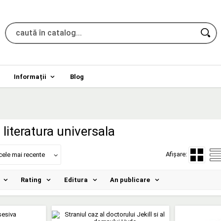
Informații
Blog
literatura universala
Afișare:
cele mai recente
Rating
Editura
An publicare