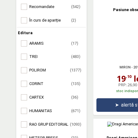
Recomandate
(542)
Pasiune obs
În curs de apariție
(2)
Editura
ARAMIS
(17)
TREI
(483)
MIRON
- 20
POLIROM
(1377)
19
l
,10
CORINT
(135)
PRP:
26,90 
stoc indispon
CARTEX
(36)
➤
alertă 
HUMANITAS
(671)
RAO GRUP EDITORIAL
(1093)
Dragi American 
METEOR PRESS
(22)