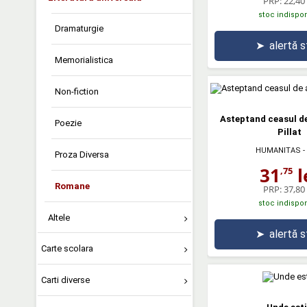
PRP:
22,40 
stoc indispon
Dramaturgie
➤
alertă 
Memorialistica
Non-fiction
Asteptand ceasul de
Poezie
Pillat
HUMANITAS
-
Proza Diversa
31
l
,75
Romane
PRP:
37,80 
stoc indispon
Altele
➤
alertă 
Carte scolara
Carti diverse