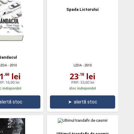
Spada Lictorului
Gandacul
LEDA
- 2010
LEDA
- 2010
1
lei
23
lei
,66
,18
RP:
16,90 lei
PRP:
33,60 lei
c indisponibil
stoc indisponibil
alertă stoc
➤
alertă stoc
Ultimul trandafir de casmir