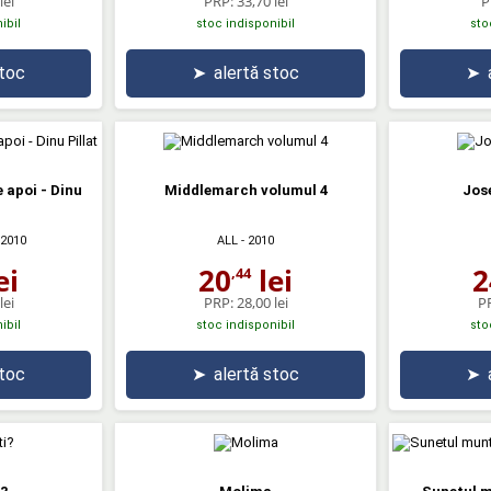
lei
PRP:
33,70 lei
P
ibil
stoc indisponibil
sto
stoc
➤
alertă stoc
➤
 apoi - Dinu
Middlemarch volumul 4
Jos
 2010
ALL
- 2010
ei
20
lei
2
,44
lei
PRP:
28,00 lei
P
ibil
stoc indisponibil
sto
stoc
➤
alertă stoc
➤