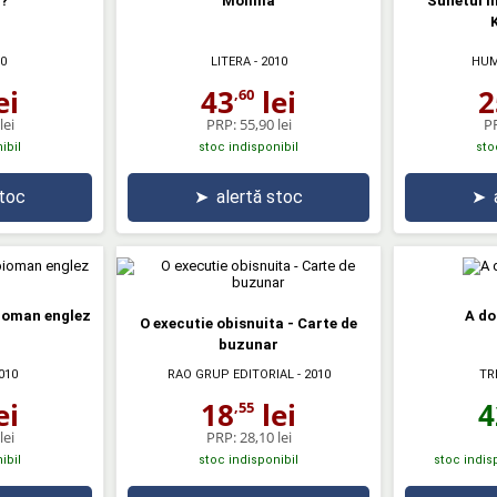
i?
Molima
Sunetul m
0
LITERA
- 2010
HUM
ei
43
lei
2
,60
lei
PRP:
55,90 lei
P
ibil
stoc indisponibil
sto
stoc
➤
alertă stoc
➤
pioman englez
A do
O executie obisnuita - Carte de
buzunar
TR
010
RAO GRUP EDITORIAL
- 2010
4
ei
18
lei
,55
lei
PRP:
28,10 lei
ibil
stoc indisponibil
stoc indisp