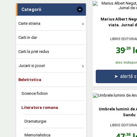
-
Categorii
Marius Albert Negu
Carte straina
viata. Jurnal d
Carti in dar
LIBRIS EDITORIA
39
l
,20
Carti la pret redus
stoc indispon
Jucarii si jocuri
➤
alertă 
Beletristica
Science fiction
Literatura romana
Umbrele luminii de
Sandu
Dramaturgie
LIBRIS EDITORIA
47
l
,58
Memorialistica