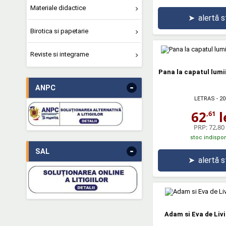
Materiale didactice
➤
alertă 
Birotica si papetarie
Reviste si integrame
Pana la capatul lumii 
-
ANPC
LETRAS
- 20
62
l
,61
PRP:
72,80 
stoc indispon
-
SAL
➤
alertă 
Adam si Eva de Liv