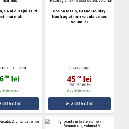
, Sa ai curajul sa-ti
Corina Marin, Grand Holiday.
sti mai mult
Naufragiati intr-o bula de aer,
volumul I
 EDITORIAL
- 2020
LETRAS
- 2020
6
lei
45
lei
,90
,24
PRP:
52,60 lei
c indisponibil
stoc indisponibil
alertă stoc
➤
alertă stoc