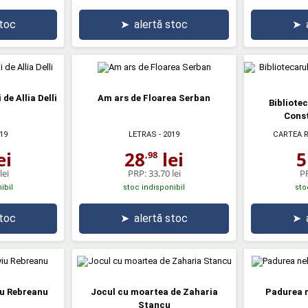
stoc
➤
alertă stoc
➤
de Allia Delli
Am ars de Floarea Serban
Bibliotec
Const
19
LETRAS
- 2019
CARTEA 
ei
28
lei
5
,98
lei
PRP:
33,70 lei
P
ibil
stoc indisponibil
sto
stoc
➤
alertă stoc
➤
iu Rebreanu
Jocul cu moartea de Zaharia
Padurea 
Stancu