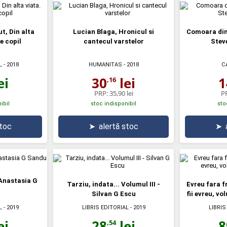
t, Din alta
Lucian Blaga, Hronicul si
Comoara din 
e copil
cantecul varstelor
Stev
L
- 2018
HUMANITAS
- 2018
C
ei
30
lei
1
,16
PRP:
35,90 lei
P
ibil
stoc indisponibil
sto
stoc
➤
alertă stoc
➤
 Anastasia G
Tarziu, indata... Volumul III -
Evreu fara f
Silvan G Escu
fii evreu, vo
L
- 2019
LIBRIS EDITORIAL
- 2019
LIBRIS
ei
28
lei
8
,54