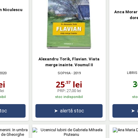
an Niculescu
Anca Moraru
dore
Alexandru Torik, Flavian. Viata
merge inainte. Voumul II
LIBRIS
2020
SOPHIA
- 2019
3
ei
25
lei
,57
lei
PRP:
27,00 lei
ibil
stoc indisponibil
sto
stoc
➤
alertă stoc
➤