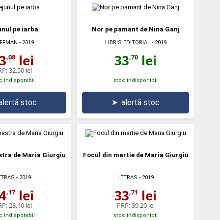
unul pe iarba
Nor pe pamant de Nina Ganj
LIBRIS EDITORIAL
- 2019
FFMAN
- 2019
33
lei
3
lei
,70
,08
RP:
32,50 lei
c indisponibil
stoc indisponibil
alertă stoc
➤
alertă stoc
tra de Maria Giurgiu
Focul din martie de Maria Giurgiu
ETRAS
- 2019
LETRAS
- 2019
4
lei
33
lei
,17
,71
RP:
28,10 lei
PRP:
39,20 lei
c indisponibil
stoc indisponibil