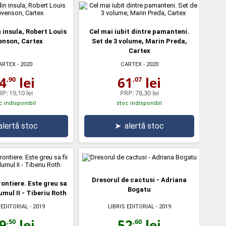
insula, Robert Louis
Cel mai iubit dintre pamanteni.
enson, Cartex
Set de 3 volume, Marin Preda,
Cartex
ARTEX
- 2020
CARTEX
- 2020
4
lei
61
lei
,90
,07
RP:
19,10 lei
PRP:
78,30 lei
c indisponibil
stoc indisponibil
alertă stoc
➤
alertă stoc
Dresorul de cactusi - Adriana
rontiere. Este greu sa
Bogatu
lumul II - Tiberiu Roth
 EDITORIAL
- 2019
LIBRIS EDITORIAL
- 2019
9
lei
52
lei
,50
,60