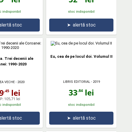
c indisponibil
stoc indisponibil
alertă stoc
➤
alertă stoc
Eu, cea de pe locul doi. Volumul II
. Trei decenii ale
nei: 1990-2020
LIBRIS EDITORIAL
- 2019
EA VECHE
- 2020
33
lei
9
lei
,84
,45
P:
105,71 lei
c indisponibil
stoc indisponibil
alertă stoc
➤
alertă stoc