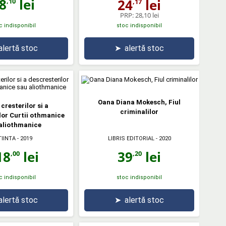
8
lei
24
lei
,10
,17
PRP:
28,10 lei
c indisponibil
stoc indisponibil
alertă stoc
➤
alertă stoc
Oana Diana Mokesch, Fiul
 cresterilor si a
criminalilor
lor Curtii othmanice
aliothmanice
TIINTA
- 2019
LIBRIS EDITORIAL
- 2020
18
lei
39
lei
,00
,20
c indisponibil
stoc indisponibil
alertă stoc
➤
alertă stoc