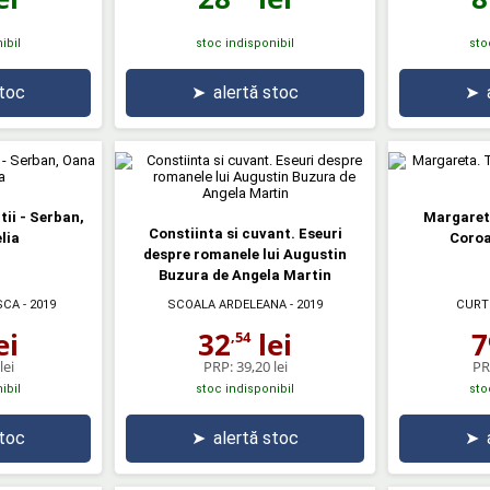
ibil
stoc indisponibil
sto
stoc
➤
alertă stoc
➤
tii - Serban,
Margareta
Constiinta si cuvant. Eseuri
lia
Coroa
despre romanele lui Augustin
Buzura de Angela Martin
SCA
- 2019
SCOALA ARDELEANA
- 2019
CURT
ei
32
lei
7
,54
lei
PRP:
39,20 lei
PR
ibil
stoc indisponibil
sto
stoc
➤
alertă stoc
➤