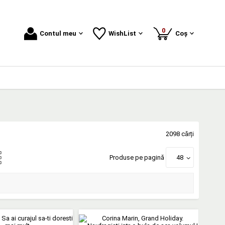
produse
0
Contul meu
WishList
Coș
2098 cărți
Produse pe pagină
48