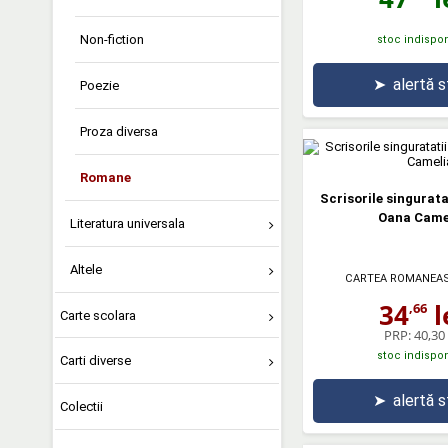
Non-fiction
stoc indispon
➤
alertă 
Poezie
Proza diversa
Romane
Scrisorile singurata
Oana Came
Literatura universala
Altele
CARTEA ROMANEA
34
l
,66
Carte scolara
PRP:
40,30 
stoc indispon
Carti diverse
➤
alertă 
Colectii