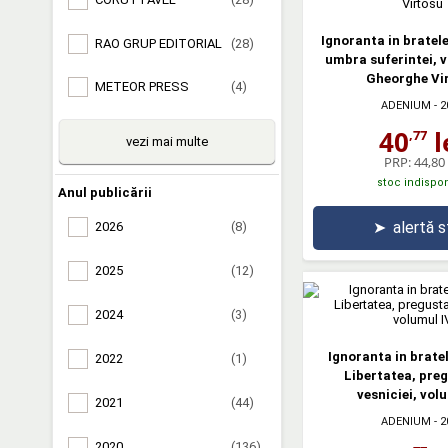
Ignoranta in bratele
RAO GRUP EDITORIAL
(28)
umbra suferintei, v
Gheorghe Vi
METEOR PRESS
(4)
ADENIUM
- 2
40
l
,77
vezi mai multe
PRP:
44,80 
stoc indispon
Anul publicării
➤
alertă 
2026
(8)
2025
(12)
2024
(3)
Ignoranta in bratel
2022
(1)
Libertatea, pre
vesniciei, vol
2021
(44)
ADENIUM
- 2
2020
(136)