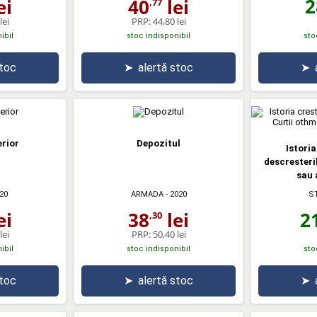
2
ei
40
lei
,77
lei
PRP:
44,80 lei
ibil
stoc indisponibil
sto
stoc
➤
alertă stoc
➤
erior
Depozitul
Istoria
descresteri
sau 
S
20
ARMADA
- 2020
2
ei
38
lei
,30
lei
PRP:
50,40 lei
ibil
stoc indisponibil
sto
stoc
➤
alertă stoc
➤