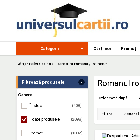
Categorii
Cărți noi
Promoții
Cărţi
/
Beletristica
/
Literatura romana
/
Romane
-
Romanul r
Filtrează produsele
General
Ordonează după
În stoc
(408)
Filtre:
General
Toate produsele
(2098)
Promoții
(1802)