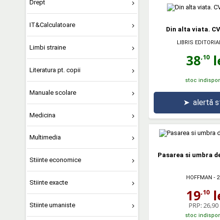
Drept
IT&Calculatoare
Din alta viata. C
LIBRIS EDITORIA
Limbi straine
38
l
,10
Literatura pt. copii
stoc indispon
Manuale scolare
➤
alertă 
Medicina
Multimedia
Pasarea si umbra de
Stiinte economice
HOFFMAN
- 
Stiinte exacte
19
l
,10
PRP:
26,90 
Stiinte umaniste
stoc indispon