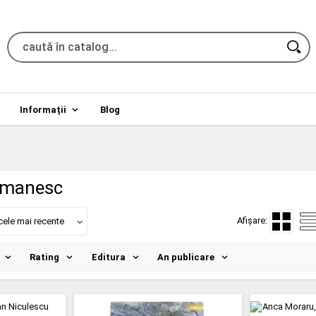
Informații
Blog
omanesc
Afișare:
cele mai recente
Rating
Editura
An publicare