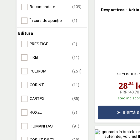
Recomandate
(109)
Despartirea - Adri
În curs de apariție
(1)
Editura
PRESTIGE
(3)
TREI
(11)
POLIROM
(251)
STYLISHED
- 
28
l
,84
CORINT
(11)
PRP:
43,70 
stoc indispon
CARTEX
(85)
➤
alertă 
ROXEL
(3)
HUMANITAS
(91)
CORUT PAVEL
(28)