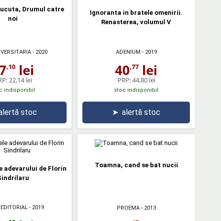
ucuta, Drumul catre
Ignoranta in bratele omenirii.
noi
Renasterea, volumul V
IVERSITARIA
- 2020
ADENIUM
- 2019
7
lei
40
lei
,10
,77
RP:
22,14 lei
PRP:
44,80 lei
c indisponibil
stoc indisponibil
alertă stoc
➤
alertă stoc
Toamna, cand se bat nucii
e adevarului de Florin
indrilaru
 EDITORIAL
- 2019
PROEMA
- 2013