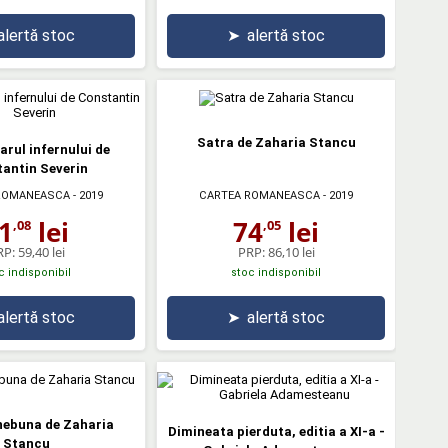
alertă stoc
➤
alertă stoc
Satra de Zaharia Stancu
arul infernului de
antin Severin
ROMANEASCA
- 2019
CARTEA ROMANEASCA
- 2019
1
lei
74
lei
,08
,05
RP:
59,40 lei
PRP:
86,10 lei
c indisponibil
stoc indisponibil
alertă stoc
➤
alertă stoc
nebuna de Zaharia
Dimineata pierduta, editia a XI-a -
Stancu