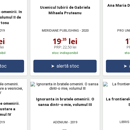
Ana Maria D
Ucenicul Iubirii de Gabriela
 omenirii. In
Mihaela Pruteanu
olumul II de
rtosu
019
MERIDIANE PUBLISHING
- 2020
PRO UN
ei
19
lei
1
,35
lei
PRP:
22,50 lei
P
ibil
stoc indisponibil
sto
stoc
➤
alertă stoc
➤
Ignoranta in bratele omenirii. O
La frontierel
e omenirii.
sansa dintr-o mie, volumul III
S
gustare a
umul IV
LIBRIS
019
ADENIUM
- 2019