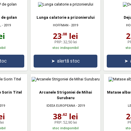
V de golan
Lunga calatorie a prizonierului
Dej
L
- 2019
HOFFMAN
- 2019
HO
ei
23
lei
2
,08
PRP:
32,50 lei
P
ibil
stoc indisponibil
sto
stoc
➤
alertă stoc
➤
 Sorin Titel
Arcanele Strigoniei de Mihai
Matase albas
Surubaru
2019
IDEEA EUROPEANA
- 2019
L
ei
38
lei
2
,62
lei
PRP:
52,90 lei
P
ibil
stoc indisponibil
sto