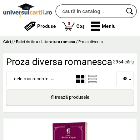
produse
0
Produse
Coș
Meniu
Cărţi
/
Beletristica
/
Literatura romana
/
Proza diversa
Proza diversa romanesca
3954 cărți
cele mai recente
48
filtrează produsele