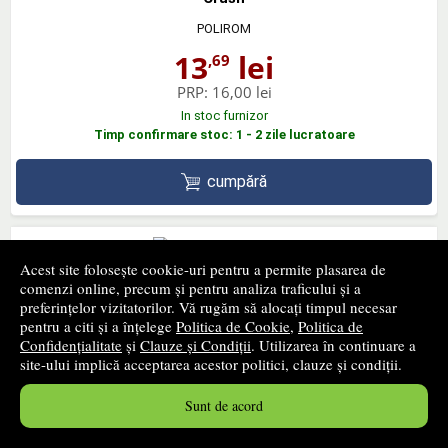
POLIROM
13
lei
,69
PRP:
16,00 lei
In stoc furnizor
Timp confirmare stoc: 1 - 2 zile lucratoare
cumpără
Acest site folosește cookie-uri pentru a permite plasarea de
comenzi online, precum și pentru analiza traficului și a
Jurnalul renegatilor
preferințelor vizitatorilor. Vă rugăm să alocați timpul necesar
UNIVERSITARA
pentru a citi și a înțelege
Politica de Cookie
,
Politica de
Confidențialitate
și
Clauze și Condiții
. Utilizarea în continuare a
33
lei
,21
site-ului implică acceptarea acestor politici, clauze și condiții.
PRP:
43,70 lei
Sunt de acord
In stoc furnizor
Timp confirmare stoc: 1 - 2 zile lucratoare