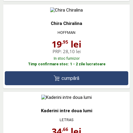
Chira Chiralina
HOFFMAN
19
lei
,95
PRP:
28,10 lei
In stoc furnizor
Timp confirmare stoc: 1 - 2 zile lucratoare
cumpără
Kaderini intre doua lumi
LETRAS
34
lei
,66