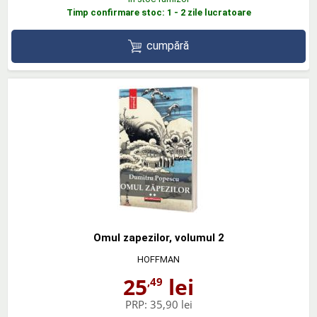
Timp confirmare stoc: 1 - 2 zile lucratoare
cumpără
Omul zapezilor, volumul 2
HOFFMAN
25
lei
,49
PRP:
35,90 lei