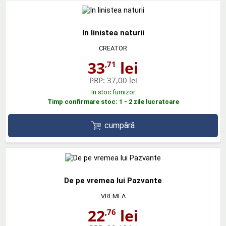
In linistea naturii
CREATOR
33
lei
,71
PRP:
37,00 lei
In stoc furnizor
Timp confirmare stoc: 1 - 2 zile lucratoare
cumpără
De pe vremea lui Pazvante
VREMEA
22
lei
,76