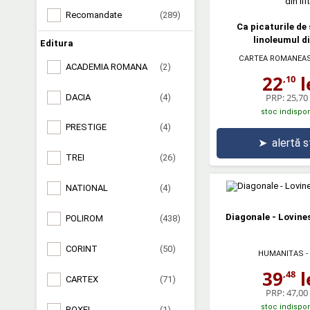
Recomandate
(289)
Ca picaturile de
linoleumul di
Editura
CARTEA ROMANEA
ACADEMIA ROMANA
(2)
22
l
,10
PRP:
25,70 
DACIA
(4)
stoc indispon
PRESTIGE
(4)
➤
alertă 
TREI
(26)
NATIONAL
(4)
Diagonale - Lovin
POLIROM
(438)
CORINT
(50)
HUMANITAS
-
39
l
,48
CARTEX
(71)
PRP:
47,00 
stoc indispon
ROXEL
(1)