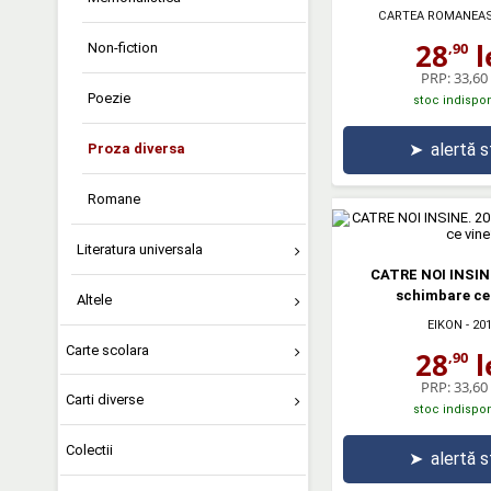
CARTEA ROMANEA
28
l
,90
Non-fiction
PRP:
33,60 
Poezie
stoc indispon
➤
alertă 
Proza diversa
Romane
Literatura universala
CATRE NOI INSINE
schimbare ce
Altele
EIKON
- 20
Carte scolara
28
l
,90
PRP:
33,60 
Carti diverse
stoc indispon
Colectii
➤
alertă 