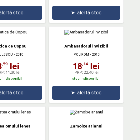
alertă stoc
➤
alertă stoc
tica de Copou
Ambasadorul invizibil
ULESCU
- 2010
POLIROM
- 2010
8
lei
18
lei
,59
,14
RP:
11,30 lei
PRP:
22,40 lei
c indisponibil
stoc indisponibil
alertă stoc
➤
alertă stoc
ea omului lenes
Zamolxe arianul