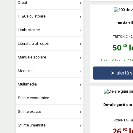
Drept
IT&Calculatoare
100 de zi
Limbi straine
TRITONIC
- 2
Literatura pt. copii
50
l
,40
Manuale scolare
stoc indisponibil - 
Medicina
➤
alertă 
Multimedia
Stiinte economice
De-ale gurii din
Stiinte exacte
SCRIPTA
- 2
Stiinte umaniste
26
l
,92