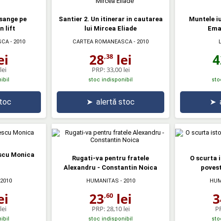
 sange pe
Santier 2. Un itinerar in cautarea
Muntele iu
n lift
lui Mircea Eliade
Ema
SCA
- 2010
CARTEA ROMANEASCA
- 2010
4
ei
28
lei
,38
lei
PRP:
33,00 lei
ibil
stoc indisponibil
sto
stoc
➤
alertă stoc
➤
escu Monica
Rugati-va pentru fratele
O scurta 
Alexandru - Constantin Noica
povest
 2010
HUMANITAS
- 2010
HUM
ei
23
lei
3
,60
lei
PRP:
28,10 lei
P
ibil
stoc indisponibil
sto