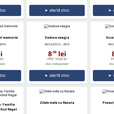
stoc
➤
alertă stoc
➤
ul memoriei
Vaduva neagra
Scia
2010
NICULESCU
- 2010
NIC
i
8
lei
,06
lei
PRP:
10,60 lei
P
ibil
stoc indisponibil
sto
stoc
➤
alertă stoc
➤
Zilele mele cu Renata
Povest
. Familia
hiul Regat