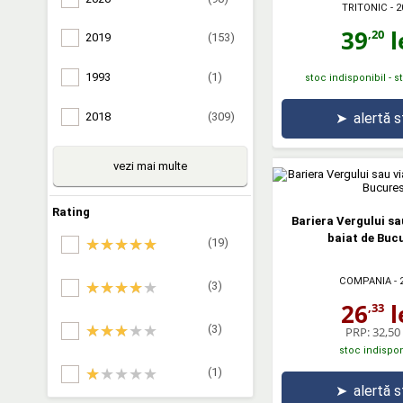
TRITONIC
- 2
39
l
,20
2019
(153)
1993
(1)
stoc indisponibil - 
➤
alertă 
2018
(309)
vezi mai multe
Rating
Bariera Vergului sa
baiat de Bucu
(19)
COMPANIA
- 
(3)
26
l
,33
(3)
PRP:
32,50 
stoc indispon
(1)
➤
alertă 