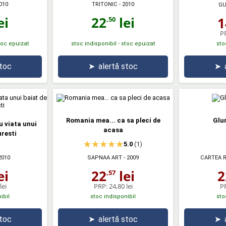
010
TRITONIC
- 2010
GU
ei
22
lei
1
,50
P
stoc epuizat
stoc indisponibil - stoc epuizat
sto
stoc
➤
alertă stoc
➤
Romania mea... ca sa pleci de
Glu
u viata unui
acasa
resti
5.0
(1)
2010
SAPNAA ART
- 2009
CARTEA 
ei
22
lei
2
,57
lei
PRP:
24,80 lei
P
ibil
stoc indisponibil
sto
stoc
➤
alertă stoc
➤