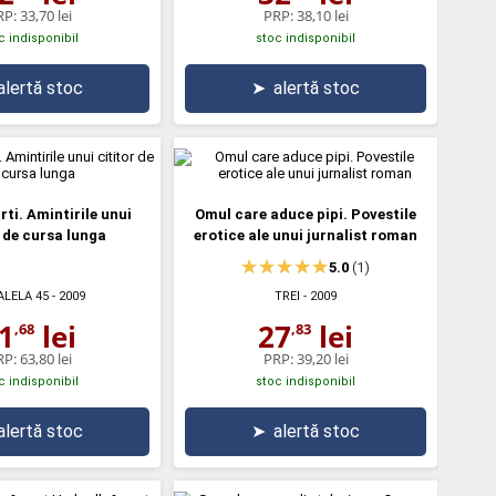
RP:
33,70 lei
PRP:
38,10 lei
c indisponibil
stoc indisponibil
alertă stoc
➤
alertă stoc
rti. Amintirile unui
Omul care aduce pipi. Povestile
r de cursa lunga
erotice ale unui jurnalist roman
5.0
(1)
ALELA 45
- 2009
TREI
- 2009
1
lei
27
lei
,68
,83
RP:
63,80 lei
PRP:
39,20 lei
c indisponibil
stoc indisponibil
alertă stoc
➤
alertă stoc