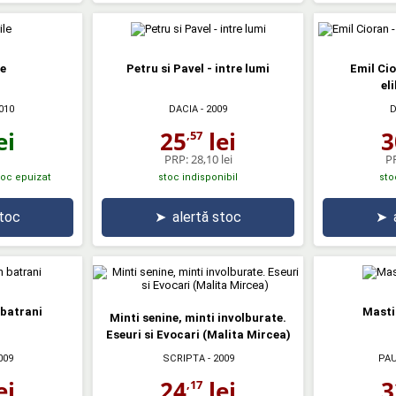
le
Petru si Pavel - intre lumi
Emil Cio
el
010
DACIA
- 2009
D
ei
25
lei
3
,57
PRP:
28,10 lei
P
stoc epuizat
stoc indisponibil
sto
stoc
➤
alertă stoc
➤
 batrani
Masti
Minti senine, minti involburate.
Eseuri si Evocari (Malita Mircea)
009
SCRIPTA
- 2009
PA
ei
24
lei
3
,17