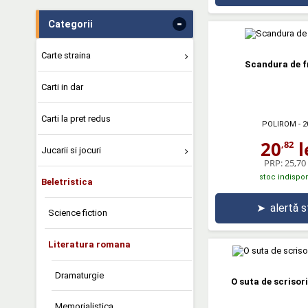
-
Categorii
Carte straina
Scandura de f
Carti in dar
Carti la pret redus
POLIROM
- 2
20
l
,82
Jucarii si jocuri
PRP:
25,70 
stoc indispon
Beletristica
➤
alertă 
Science fiction
Literatura romana
Dramaturgie
O suta de scrisori
Memorialistica