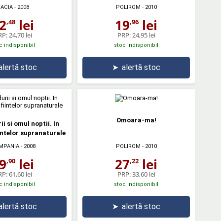
ACIA
- 2008
POLIROM
- 2010
2
lei
19
lei
,48
,96
RP:
24,70 lei
PRP:
24,95 lei
c indisponibil
stoc indisponibil
alertă stoc
➤
alertă stoc
Omoara-ma!
i si omul noptii. In
ntelor supranaturale
MPANIA
- 2008
POLIROM
- 2010
9
lei
27
lei
,90
,22
RP:
61,60 lei
PRP:
33,60 lei
c indisponibil
stoc indisponibil
alertă stoc
➤
alertă stoc