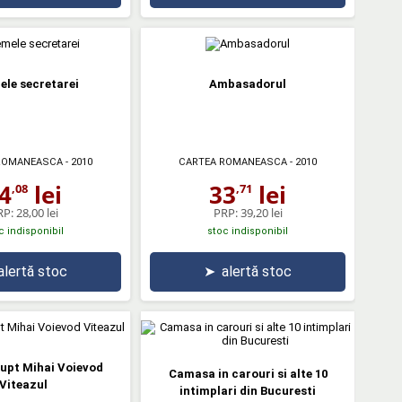
le secretarei
Ambasadorul
ROMANEASCA
- 2010
CARTEA ROMANEASCA
- 2010
4
lei
33
lei
,08
,71
RP:
28,00 lei
PRP:
39,20 lei
c indisponibil
stoc indisponibil
alertă stoc
➤
alertă stoc
upt Mihai Voievod
Camasa in carouri si alte 10
Viteazul
intimplari din Bucuresti