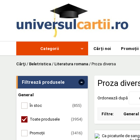
Categorii
Cărți noi
Promoții
Cărţi
/
Beletristica
/
Literatura romana
/
Proza diversa
-
Proza dive
Filtrează produsele
General
Ordonează după
În stoc
(855)
Filtre:
General
Toate produsele
(3954)
Promoții
(3416)