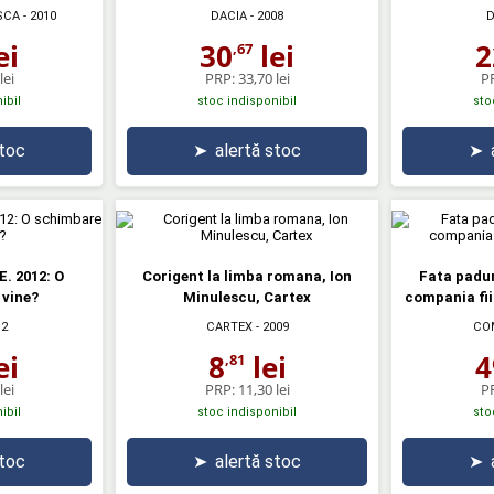
SCA
- 2010
DACIA
- 2008
D
ei
30
lei
2
,67
lei
PRP:
33,70 lei
P
ibil
stoc indisponibil
sto
stoc
➤
alertă stoc
➤
. 2012: O
Corigent la limba romana, Ion
Fata paduri
 vine?
Minulescu, Cartex
compania fii
12
CARTEX
- 2009
CO
ei
8
lei
4
,81
lei
PRP:
11,30 lei
P
ibil
stoc indisponibil
sto
stoc
➤
alertă stoc
➤