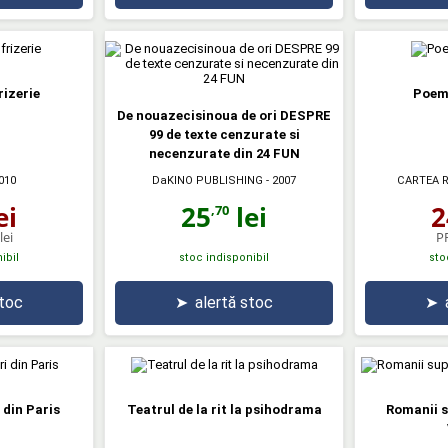
rizerie
Poeme
De nouazecisinoua de ori DESPRE
99 de texte cenzurate si
necenzurate din 24 FUN
DaKINO PUBLISHING
- 2007
010
CARTEA 
25
lei
ei
2
,70
lei
P
ibil
stoc indisponibil
sto
stoc
➤
alertă stoc
➤
 din Paris
Teatrul de la rit la psihodrama
Romanii s