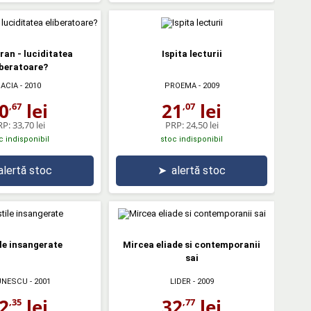
ran - luciditatea
Ispita lecturii
iberatoare?
ACIA
- 2010
PROEMA
- 2009
0
lei
21
lei
,67
,07
RP:
33,70 lei
PRP:
24,50 lei
c indisponibil
stoc indisponibil
alertă stoc
➤
alertă stoc
le insangerate
Mircea eliade si contemporanii
sai
UNESCU
- 2001
LIDER
- 2009
2
lei
32
lei
,35
,77