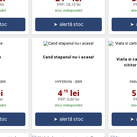
lei
PRP:
28,10 lei
P
ibil
stoc indisponibil
sto
stoc
➤
alertă stoc
➤
e
Cand stapanul nu-i acasa!
Viata si ca
citito
2009
HYPERION
- 2009
PAR
i
4
lei
5
,15
ei
PRP:
6,80 lei
P
ibil
stoc indisponibil
sto
stoc
➤
alertă stoc
➤