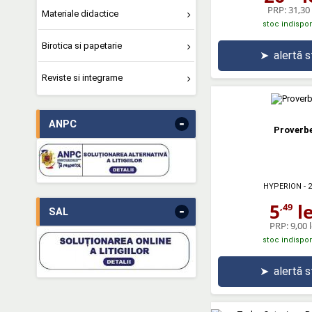
PRP:
31,30 
Materiale didactice
stoc indispon
Birotica si papetarie
➤
alertă 
Reviste si integrame
-
ANPC
Proverb
HYPERION
- 
5
le
,49
-
SAL
PRP:
9,00 l
stoc indispon
➤
alertă 