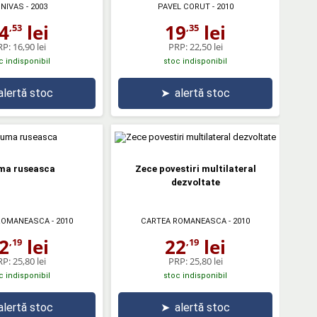
NIVAS
- 2003
PAVEL CORUT
- 2010
4
lei
19
lei
,53
,35
RP:
16,90 lei
PRP:
22,50 lei
c indisponibil
stoc indisponibil
alertă stoc
➤
alertă stoc
ma ruseasca
Zece povestiri multilateral
dezvoltate
ROMANEASCA
- 2010
CARTEA ROMANEASCA
- 2010
2
lei
22
lei
,19
,19
RP:
25,80 lei
PRP:
25,80 lei
c indisponibil
stoc indisponibil
alertă stoc
➤
alertă stoc