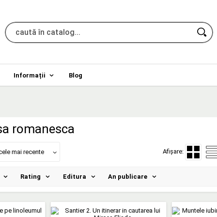
Informații
Blog
rsa romanesca
Afișare:
cele mai recente
Rating
Editura
An publicare