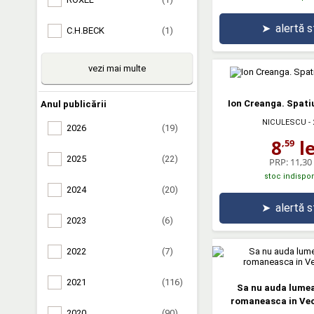
➤
alertă 
C.H.BECK
(1)
vezi mai multe
Ion Creanga. Spati
Anul publicării
NICULESCU
- 
2026
(19)
8
le
,59
2025
(22)
PRP:
11,30 
stoc indispon
2024
(20)
➤
alertă 
2023
(6)
2022
(7)
2021
(116)
Sa nu auda lumea
romaneasca in Vec
2020
(90)