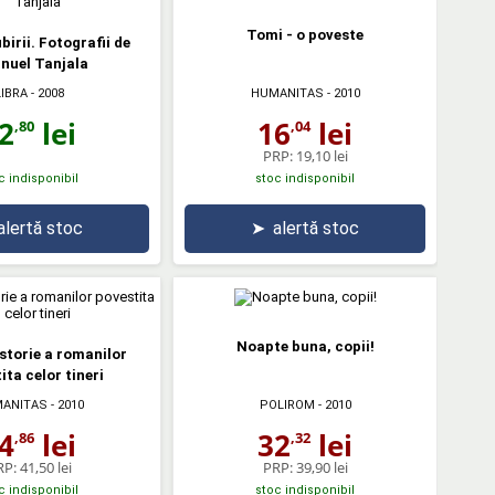
Tomi - o poveste
birii. Fotografii de
nuel Tanjala
LIBRA
- 2008
HUMANITAS
- 2010
2
lei
16
lei
,80
,04
PRP:
19,10 lei
c indisponibil
stoc indisponibil
alertă stoc
➤
alertă stoc
Noapte buna, copii!
istorie a romanilor
ita celor tineri
ANITAS
- 2010
POLIROM
- 2010
4
lei
32
lei
,86
,32
RP:
41,50 lei
PRP:
39,90 lei
c indisponibil
stoc indisponibil