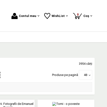
produse
0
Contul meu
WishList
Coș
3954 cărți
Produse pe pagină
48