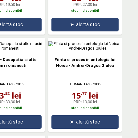
RP:
19,50 lei
PRP:
27,00 lei
c indisponibil
stoc indisponibil
alertă stoc
➤
alertă stoc
- Dacopatia si alte
Fiinta si proces in ontologia lui
iri romanesti
Noica - Andrei-Dragos Giulea
ANITAS
- 2015
HUMANITAS
- 2005
3
lei
15
lei
,52
,77
RP:
39,90 lei
PRP:
19,00 lei
c indisponibil
stoc indisponibil
alertă stoc
➤
alertă stoc