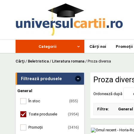
Categorii
Cărți noi
Promoții
Cărţi
/
Beletristica
/
Literatura romana
/
Proza diversa
-
Proza dive
Filtrează produsele
General
Ordonează după
În stoc
(855)
Filtre:
General
Toate produsele
(3954)
Promoții
(3416)