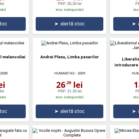
lei
PRP:
30,30 lei
P
ibil
stoc indisponibil
sto
stoc
➤
alertă stoc
➤
l melancoliei
Andrei Plesu, Limba pasarilor
Liberali
introducere
 2008
HUMANITAS
- 2009
HUM
ei
26
lei
1
,29
lei
PRP:
31,30 lei
P
ibil
stoc indisponibil
sto
stoc
➤
alertă stoc
➤