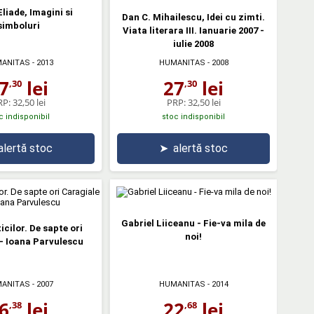
liade, Imagini si
Dan C. Mihailescu, Idei cu zimti.
simboluri
Viata literara III. Ianuarie 2007 -
iulie 2008
ANITAS
- 2013
HUMANITAS
- 2008
7
lei
27
lei
,30
,30
RP:
32,50 lei
PRP:
32,50 lei
c indisponibil
stoc indisponibil
alertă stoc
➤
alertă stoc
Gabriel Liiceanu - Fie-va mila de
icilor. De sapte ori
noi!
- Ioana Parvulescu
ANITAS
- 2007
HUMANITAS
- 2014
6
lei
22
lei
,38
,68