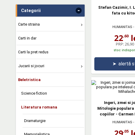
Stefan Cazimir, I. 
-
Categorii
fata cu kits
Carte straina
HUMANITAS
-
22
l
,60
Carti in dar
PRP:
26,90 
stoc indispon
Carti la pret redus
➤
alertă 
Jucarii si jocuri
Beletristica
Science fiction
Ingeri, zmei si j
Literatura romana
Mitologie populara 
copiilor - Carmen
Dramaturgie
HUMANITAS
-
29
l
,05
Memorialistica