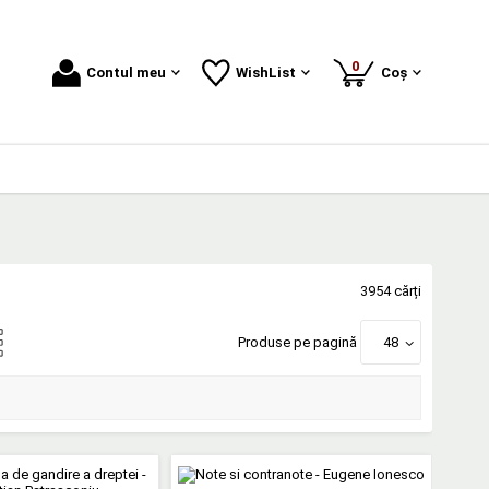
produse
0
Contul meu
WishList
Coș
3954 cărți
Produse pe pagină
48