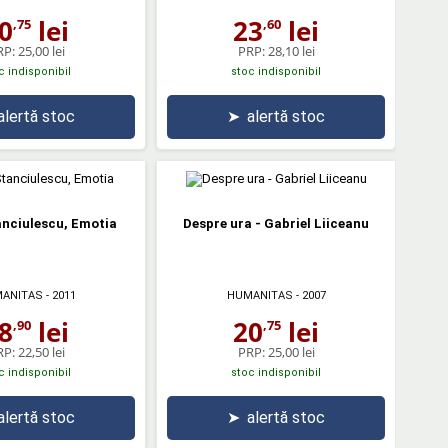
0
lei
23
lei
,75
,60
RP:
25,00 lei
PRP:
28,10 lei
c indisponibil
stoc indisponibil
alertă stoc
➤
alertă stoc
anciulescu, Emotia
Despre ura - Gabriel Liiceanu
ANITAS
- 2011
HUMANITAS
- 2007
8
lei
20
lei
,90
,75
RP:
22,50 lei
PRP:
25,00 lei
c indisponibil
stoc indisponibil
alertă stoc
➤
alertă stoc