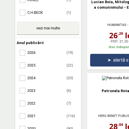
Lucian Boia, Mitologi
a comunismului - Ed
C.H.BECK
(1)
HUMANITAS
-
vezi mai multe
26
l
,29
PRP:
31,30 
Anul publicării
stoc indispon
2026
(19)
➤
alertă 
2025
(22)
2024
(20)
2023
(6)
Petronela Rotar
2022
(7)
2021
(116)
HERG BENET PUBLI
28
l
,04
2020
(90)