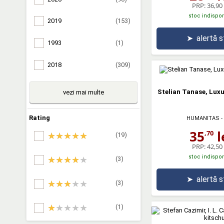
PRP:
36,90 
stoc indispon
2019
(153)
➤
alertă 
1993
(1)
2018
(309)
Stelian Tanase, Luxu
vezi mai multe
Rating
HUMANITAS
-
35
l
,70
(19)
PRP:
42,50 
stoc indispon
(3)
➤
alertă 
(3)
(1)