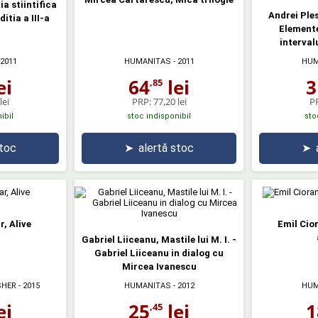
a stiintifica
Andrei Ple
itia a III-a
Elemente
intervalu
 2011
HUMANITAS
- 2011
HUM
ei
64
lei
3
,85
lei
PRP:
77,20 lei
P
ibil
stoc indisponibil
sto
stoc
➤
alertă stoc
➤
, Alive
Emil Cior
Gabriel Liiceanu, Mastile lui M. I. -
Gabriel Liiceanu in dialog cu
Mircea Ivanescu
SHER
- 2015
HUMANITAS
- 2012
HUM
ei
25
lei
1
,45