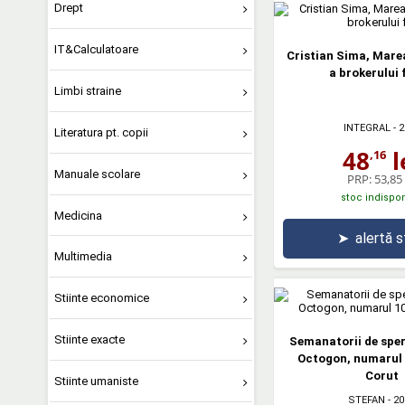
Drept
IT&Calculatoare
Cristian Sima, Mare
a brokerului 
Limbi straine
INTEGRAL
- 2
Literatura pt. copii
48
l
,16
Manuale scolare
PRP:
53,85 
stoc indispon
Medicina
➤
alertă 
Multimedia
Stiinte economice
Stiinte exacte
Semanatorii de sper
Octogon, numarul 
Corut
Stiinte umaniste
STEFAN
- 20