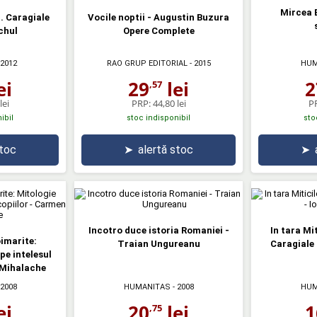
Mircea E
L. Caragiale
Vocile noptii - Augustin Buzura
chul
Opere Complete
 2012
RAO GRUP EDITORIAL
- 2015
HUM
ei
29
lei
2
,57
lei
PRP:
44,80 lei
P
ibil
stoc indisponibil
sto
stoc
➤
alertă stoc
➤
Incotro duce istoria Romaniei -
In tara Mit
oimarite:
Traian Ungureanu
Caragiale 
pe intelesul
 Mihalache
 2008
HUMANITAS
- 2008
HUM
ei
20
lei
1
,75