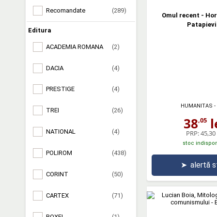
Recomandate
(289)
Omul recent - Ho
Patapievi
Editura
ACADEMIA ROMANA
(2)
DACIA
(4)
PRESTIGE
(4)
HUMANITAS
-
TREI
(26)
38
l
,05
NATIONAL
(4)
PRP:
45,30 
stoc indispon
POLIROM
(438)
➤
alertă 
CORINT
(50)
CARTEX
(71)
ROXEL
(1)