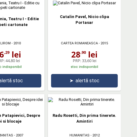
Catalin Pavel, Nicio clipa
ia, Teatru I - Editie
Portasar
peti cartonate
LIROM
- 2010
CARTEA ROMANEASCA
- 2015
6
lei
28
lei
,29
,90
RP:
44,80 lei
PRP:
33,60 lei
c indisponibil
stoc indisponibil
alertă stoc
➤
alertă stoc
 Patapievici, Despre
Radu Rosetti, Din prima tinerete.
i si blocaje
Amintiri
ANITAS
- 2007
HUMANITAS
- 2012