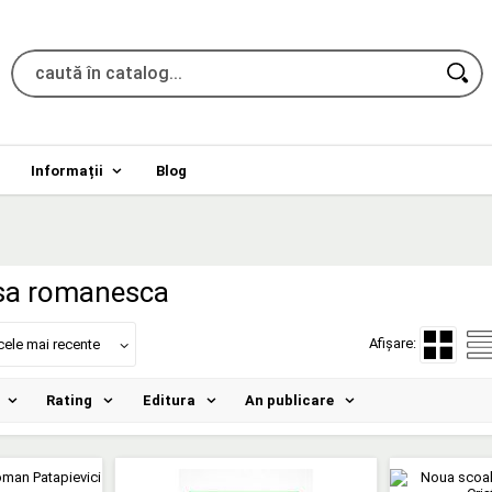
Informații
Blog
rsa romanesca
Afișare:
cele mai recente
Rating
Editura
An publicare