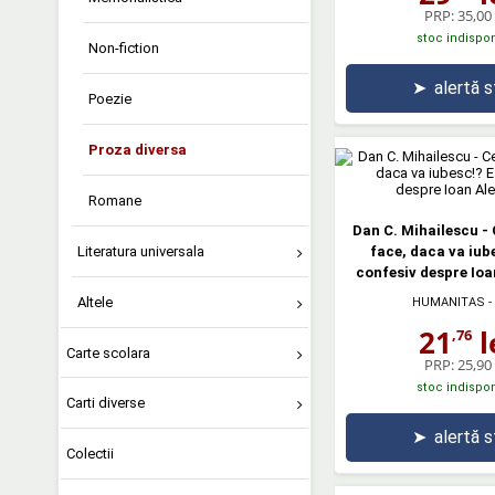
PRP:
35,00 
stoc indispon
Non-fiction
➤
alertă 
Poezie
Proza diversa
Romane
Dan C. Mihailescu - 
face, daca va iub
Literatura universala
confesiv despre Io
Altele
HUMANITAS
-
21
l
,76
Carte scolara
PRP:
25,90 
stoc indispon
Carti diverse
➤
alertă 
Colectii