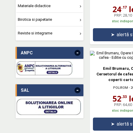
Materiale didactice
24
l
,17
PRP:
28,10 
Birotica si papetarie
stoc indispon
Reviste si integrame
➤
alertă 
-
ANPC
Emil Brumaru, Op
Cersetorul de cafea
coperti cart
POLIROM
- 2
-
SAL
52
l
,33
PRP:
64,60 
stoc indispon
➤
alertă 