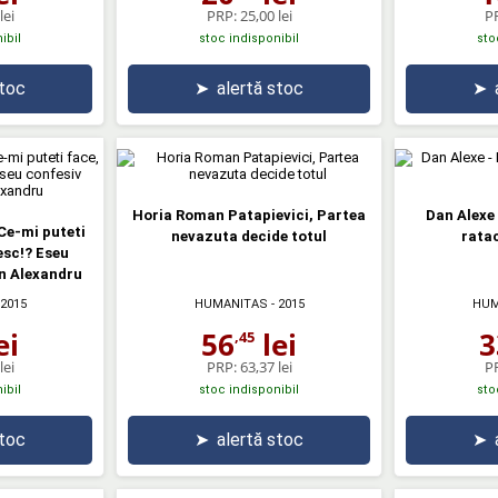
lei
PRP:
25,00 lei
P
ibil
stoc indisponibil
sto
stoc
➤
alertă stoc
➤
Horia Roman Patapievici, Partea
Dan Alexe 
Ce-mi puteti
nevazuta decide totul
ratac
esc!? Eseu
an Alexandru
 2015
HUMANITAS
- 2015
HUM
ei
56
lei
3
,45
lei
PRP:
63,37 lei
P
ibil
stoc indisponibil
sto
stoc
➤
alertă stoc
➤