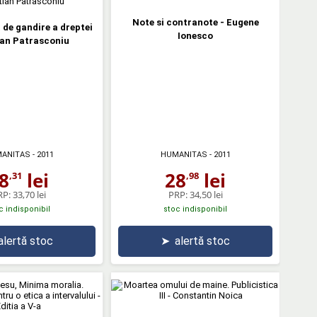
Note si contranote - Eugene
de gandire a dreptei
Ionesco
ian Patrasconiu
ANITAS
- 2011
HUMANITAS
- 2011
8
lei
28
lei
,31
,98
RP:
33,70 lei
PRP:
34,50 lei
c indisponibil
stoc indisponibil
alertă stoc
➤
alertă stoc