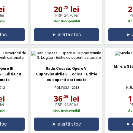
ei
20
lei
2
,75
lei
PRP:
24,70 lei
P
ibil
stoc indisponibil
sto
stoc
➤
alertă stoc
➤
Mirela St
ere III.
Radu Cosasu, Opere V.
 - Editie cu
Supravietuirile 3. Logica - Editie
onate
cu coperti cartonate
012
POLIROM
- 2013
HUM
ei
36
lei
1
,29
lei
PRP:
44,80 lei
P
ibil
stoc indisponibil
sto
stoc
➤
alertă stoc
➤