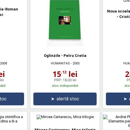
ria-Roman
Noua scoala 
ci
- Crist
Oglinzile - Petru Cretia
 2008
HUMANITAS
- 2005
HUM
ei
15
lei
2
,12
lei
PRP:
18,00 lei
P
ibil
stoc indisponibil
sto
stoc
➤
alertă stoc
➤
Mircea Cartarescu, Mica trilogie