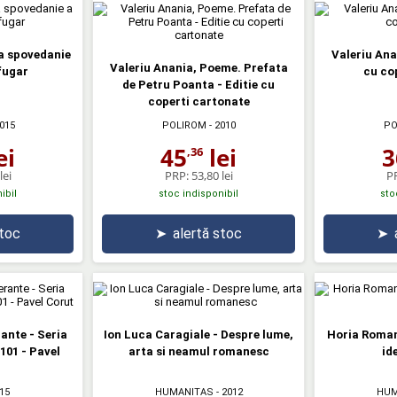
a spovedanie
Valeriu Anan
Valeriu Anania, Poeme. Prefata
fugar
cu co
de Petru Poanta - Editie cu
coperti cartonate
015
POLIROM
- 2010
PO
ei
45
lei
3
,36
lei
PRP:
53,80 lei
P
ibil
stoc indisponibil
sto
stoc
➤
alertă stoc
➤
ante - Seria
Ion Luca Caragiale - Despre lume,
Horia Roman
101 - Pavel
arta si neamul romanesc
ide
15
HUMANITAS
- 2012
HUM