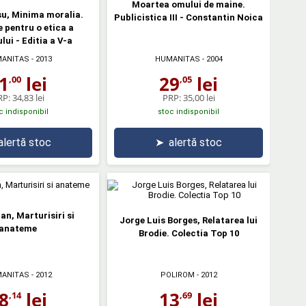
Moartea omului de maine.
su, Minima moralia.
Publicistica III - Constantin Noica
 pentru o etica a
lui - Editia a V-a
ANITAS
- 2013
HUMANITAS
- 2004
1
lei
29
lei
,00
,05
RP:
34,83 lei
PRP:
35,00 lei
c indisponibil
stoc indisponibil
alertă stoc
➤
alertă stoc
an, Marturisiri si
Jorge Luis Borges, Relatarea lui
anateme
Brodie. Colectia Top 10
ANITAS
- 2012
POLIROM
- 2012
8
lei
13
lei
,14
,69