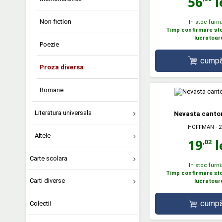
56
l
Non-fiction
In stoc furni
Timp confirmare stoc
lucratoar
Poezie
cumpă
Proza diversa
Romane
Literatura universala
Nevasta canton
HOFFMAN
- 
Altele
19
l
,02
Carte scolara
In stoc furni
Timp confirmare stoc
Carti diverse
lucratoar
cumpă
Colectii