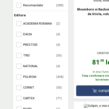
Recomandate
(289)
Bloomborn si Razboi
de Sticla, vol
Editura
ACADEMIA ROMANA
(2)
DACIA
(4)
PRESTIGE
(4)
CREATOR
TREI
(26)
81
l
,00
NATIONAL
(4)
In stoc furni
Timp confirmare stoc
POLIROM
(438)
lucratoar
CORINT
(50)
cumpă
CARTEX
(71)
ROXEL
(1)