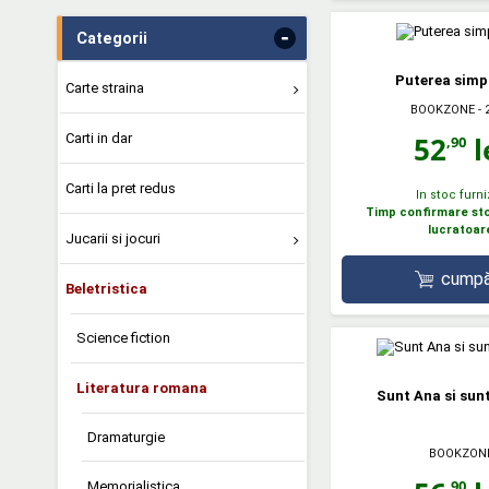
-
Categorii
Puterea simpl
Carte straina
BOOKZONE
- 
52
l
Carti in dar
,90
Carti la pret redus
In stoc furni
Timp confirmare stoc
lucratoar
Jucarii si jocuri
cumpă
Beletristica
Science fiction
Literatura romana
Sunt Ana si sun
Dramaturgie
BOOKZON
,90
Memorialistica