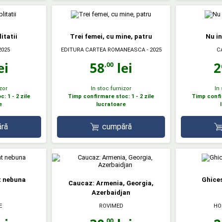
itatii
Trei femei, cu mine, patru
Nu i
2025
EDITURA CARTEA ROMANEASCA
- 2025
C
ei
58
lei
2
,00
zor
In stoc furnizor
In
: 1 - 2 zile
Timp confirmare stoc: 1 - 2 zile
Timp confir
e
lucratoare
ră
cumpără
t nebuna
Ghices
Caucaz: Armenia, Georgia,
Azerbaidjan
E
ROVIMED
HO
,00