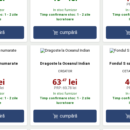
P
zor
In stoc furnizor
In
: 1 - 2 zile
Timp confirmare stoc: 1 - 2 zile
Timp confir
e
lucratoare
ră
cumpără
e numarate
Dragoste la Oceanul Indian
Fondul S s
CREATOR
CETA
ei
63
lei
4
,47
lei
PRP:
69,78 lei
P
zor
In stoc furnizor
In
: 1 - 2 zile
Timp confirmare stoc: 1 - 2 zile
Timp confir
e
lucratoare
ră
cumpără