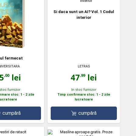
Si daca sunt un AI? Vol. 1 Codul
interior
ul fermecat
IVERSITARA
LETRAS
5
lei
47
lei
,00
,99
 stoc furnizor
In stoc furnizor
mare stoc: 1 - 2 zile
Timp confirmare stoc: 1 - 2 zile
lucratoare
lucratoare
cumpără
cumpără