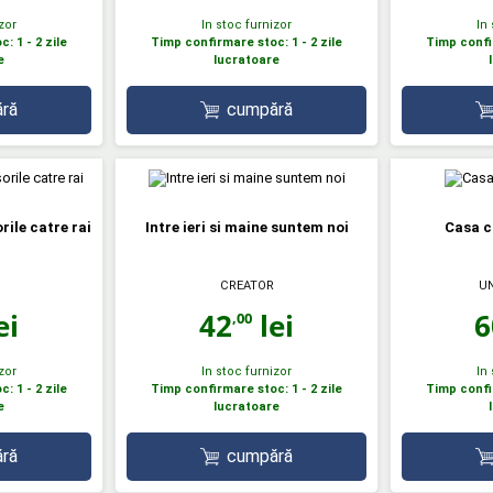
zor
In stoc furnizor
In
: 1 - 2 zile
Timp confirmare stoc: 1 - 2 zile
Timp confir
e
lucratoare
ră
cumpără
ile catre rai
Intre ieri si maine suntem noi
Casa c
CREATOR
UN
ei
42
lei
6
,00
zor
In stoc furnizor
In
: 1 - 2 zile
Timp confirmare stoc: 1 - 2 zile
Timp confir
e
lucratoare
ră
cumpără