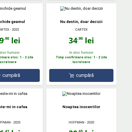
nchide geamul
Nu destin, doar decizii
ARTEX
- 2025
CARTEX
9
lei
34
lei
,90
,90
 stoc furnizor
In stoc furnizor
mare stoc: 1 - 2 zile
Timp confirmare stoc: 1 - 2 zile
lucratoare
lucratoare
cumpără
cumpără
te-mi in cafea
Noaptea inocentilor
FFMAN
- 2025
HOFFMAN
- 2020
,42
,65