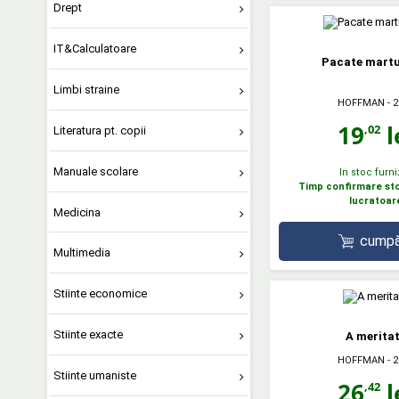
Drept
IT&Calculatoare
Pacate martu
Limbi straine
HOFFMAN
- 
19
l
,02
Literatura pt. copii
Manuale scolare
In stoc furni
Timp confirmare stoc
lucratoar
Medicina
cumpă
Multimedia
Stiinte economice
Stiinte exacte
A merita
HOFFMAN
- 
Stiinte umaniste
26
l
,42