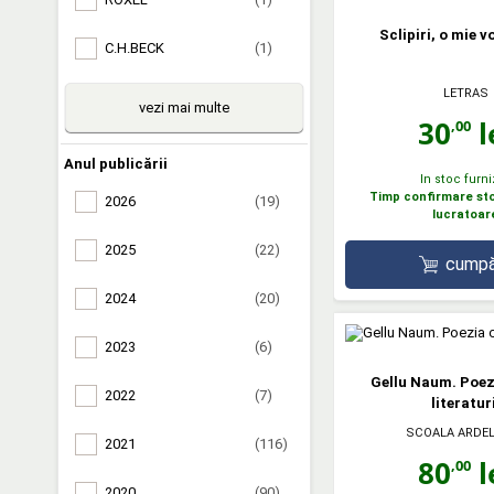
Sclipiri, o mie vo
C.H.BECK
(1)
LETRAS
vezi mai multe
30
l
,00
Anul publicării
In stoc furni
Timp confirmare stoc
2026
(19)
lucratoar
2025
(22)
cumpă
2024
(20)
2023
(6)
Gellu Naum. Poez
2022
(7)
literaturi
SCOALA ARDE
2021
(116)
80
l
,00
2020
(90)