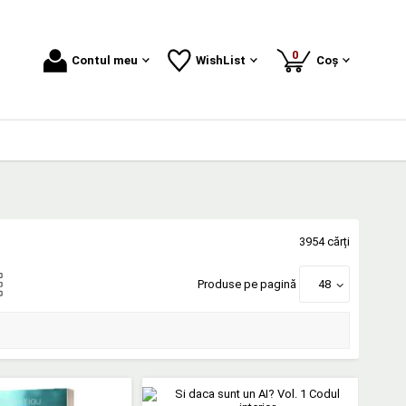
produse
0
Contul meu
WishList
Coș
3954 cărți
Produse pe pagină
48