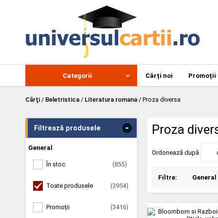
Categorii
Cărți noi
Promoții
Cărţi
/
Beletristica
/
Literatura romana
/
Proza diversa
-
Proza dive
Filtrează produsele
General
Ordonează după
În stoc
(855)
Filtre:
General
Toate produsele
(3954)
Promoții
(3416)