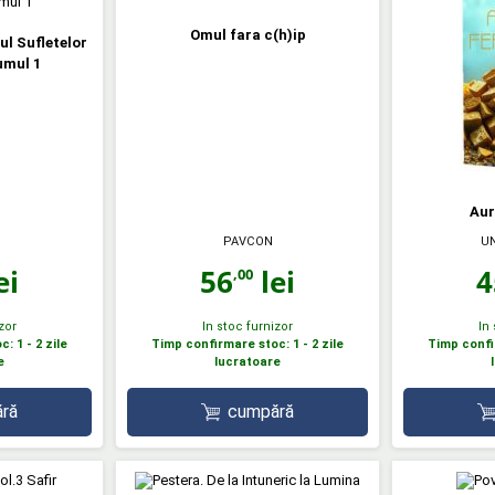
Omul fara c(h)ip
ul Sufletelor
umul 1
Aur
PAVCON
UN
ei
56
lei
4
,00
zor
In stoc furnizor
In
: 1 - 2 zile
Timp confirmare stoc: 1 - 2 zile
Timp confir
e
lucratoare
ră
cumpără