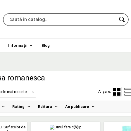
Informații
Blog
rsa romanesca
Afișare:
cele mai recente
Rating
Editura
An publicare