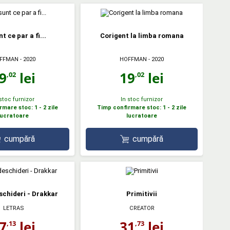
t ce par a fi...
Corigent la limba romana
FFMAN
- 2020
HOFFMAN
- 2020
9
lei
19
lei
,02
,02
 stoc furnizor
In stoc furnizor
mare stoc: 1 - 2 zile
Timp confirmare stoc: 1 - 2 zile
lucratoare
lucratoare
cumpără
cumpără
schideri - Drakkar
Primitivii
LETRAS
CREATOR
7
lei
31
lei
,13
,73