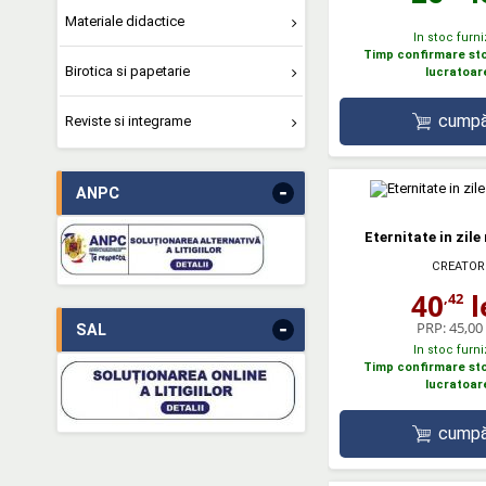
Materiale didactice
In stoc furni
Timp confirmare stoc
Birotica si papetarie
lucratoar
cumpă
Reviste si integrame
-
ANPC
Eternitate in zil
CREATOR
40
l
,42
-
PRP:
45,00 
SAL
In stoc furni
Timp confirmare stoc
lucratoar
cumpă