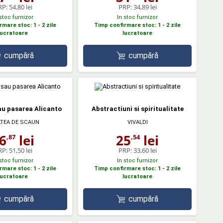
RP:
54,80 lei
PRP:
34,89 lei
 stoc furnizor
In stoc furnizor
mare stoc: 1 - 2 zile
Timp confirmare stoc: 1 - 2 zile
lucratoare
lucratoare
cumpără
cumpără
au pasarea Alicanto
Abstractiuni si spiritualitate
TEA DE SCAUN
VIVALDI
6
lei
25
lei
,87
,54
RP:
51,50 lei
PRP:
33,60 lei
 stoc furnizor
In stoc furnizor
mare stoc: 1 - 2 zile
Timp confirmare stoc: 1 - 2 zile
lucratoare
lucratoare
cumpără
cumpără