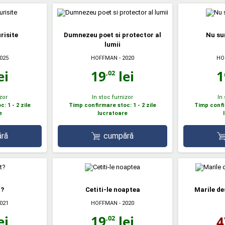
risite
Dumnezeu poet si protector al
Nu sun
lumii
2025
HOFFMAN
- 2020
HO
ei
19
lei
1
,02
zor
In stoc furnizor
In
: 1 - 2 zile
Timp confirmare stoc: 1 - 2 zile
Timp confir
e
lucratoare
ră
cumpără
t?
Cetiti-le noaptea
Marile de
2021
HOFFMAN
- 2020
ei
19
lei
4
,02