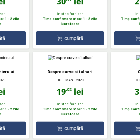
ei
30
lei
2
zor
In stoc furnizor
In
: 1 - 2 zile
Timp confirmare stoc: 1 - 2 zile
Timp confir
e
lucratoare
ră
cumpără
ierului
Despre curve si talhari
C
2020
HOFFMAN
- 2020
HO
ei
19
lei
3
,02
zor
In stoc furnizor
In
: 1 - 2 zile
Timp confirmare stoc: 1 - 2 zile
Timp confir
e
lucratoare
ră
cumpără