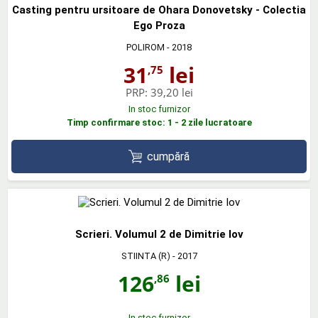
Casting pentru ursitoare de Ohara Donovetsky - Colectia
Ego Proza
POLIROM
- 2018
31
lei
,75
PRP:
39,20 lei
In stoc furnizor
Timp confirmare stoc: 1 - 2 zile lucratoare
cumpără
Scrieri. Volumul 2 de Dimitrie Iov
STIINTA (R)
- 2017
126
lei
,86
In stoc furnizor