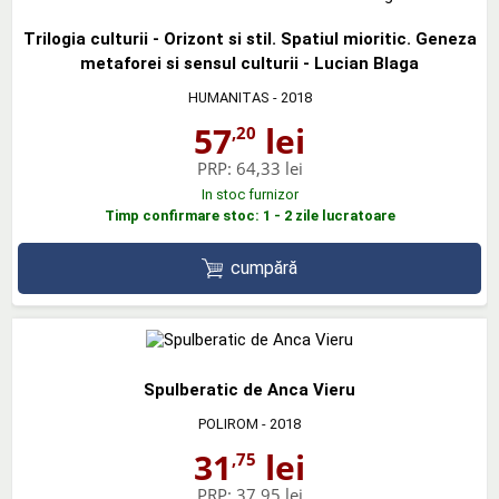
Trilogia culturii - Orizont si stil. Spatiul mioritic. Geneza
metaforei si sensul culturii - Lucian Blaga
HUMANITAS
- 2018
57
lei
,20
PRP:
64,33 lei
In stoc furnizor
Timp confirmare stoc: 1 - 2 zile lucratoare
cumpără
Spulberatic de Anca Vieru
POLIROM
- 2018
31
lei
,75
PRP:
37,95 lei