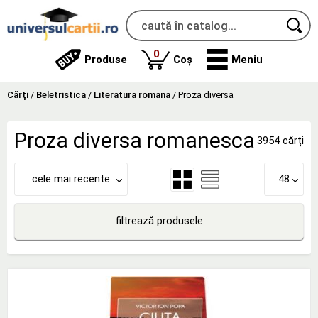
produse
0
Produse
Coș
Meniu
Cărţi
/
Beletristica
/
Literatura romana
/
Proza diversa
Proza diversa romanesca
3954 cărți
cele mai recente
48
filtrează produsele