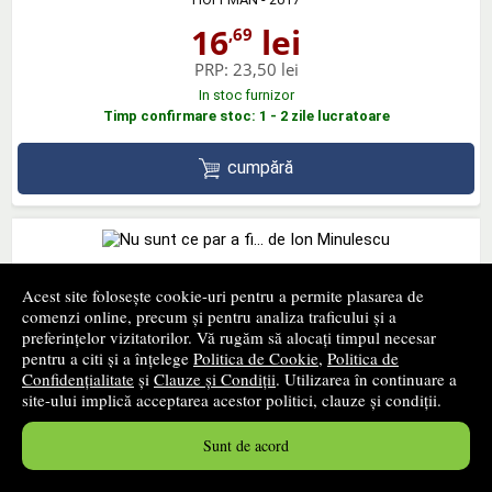
16
lei
,69
PRP:
23,50 lei
In stoc furnizor
Timp confirmare stoc: 1 - 2 zile lucratoare
cumpără
Nu sunt ce par a fi... de Ion Minulescu
Acest site folosește cookie-uri pentru a permite plasarea de
comenzi online, precum și pentru analiza traficului și a
HOFFMAN
- 2017
preferințelor vizitatorilor. Vă rugăm să alocați timpul necesar
9
lei
,59
pentru a citi și a înțelege
Politica de Cookie
,
Politica de
Confidențialitate
și
Clauze și Condiții
. Utilizarea în continuare a
PRP:
13,50 lei
site-ului implică acceptarea acestor politici, clauze și condiții.
In stoc furnizor
Timp confirmare stoc: 1 - 2 zile lucratoare
Sunt de acord
cumpără