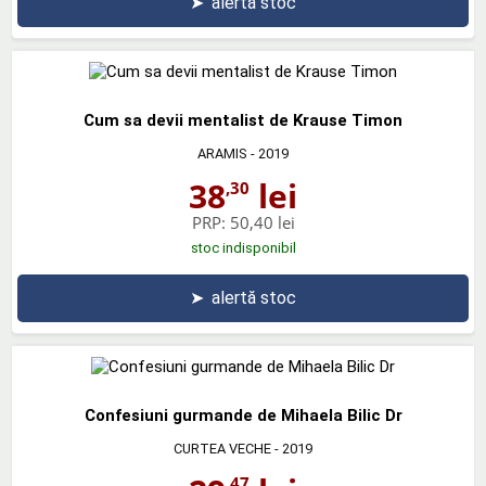
➤
alertă stoc
Cum sa devii mentalist de Krause Timon
ARAMIS
- 2019
38
lei
,30
PRP:
50,40 lei
stoc indisponibil
➤
alertă stoc
Confesiuni gurmande de Mihaela Bilic Dr
CURTEA VECHE
- 2019
,47