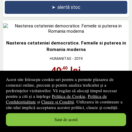
➤
alertă stoc
Nasterea cetateniei democratice. Femeile si puterea in
Romania moderna
HUMANITAS
- 2019
40
lei
,40
PRP:
48,10 lei
Acest site folosește cookie-uri pentru a permite plasarea de
stoc indisponibil
comenzi online, precum și pentru analiza traficului și a
preferințelor vizitatorilor. Vă rugăm să alocați timpul necesar
pentru a citi și a înțelege
Politica de Cookie
,
Politica de
➤
alertă stoc
Confidențialitate
și
Clauze și Condiții
. Utilizarea în continuare a
site-ului implică acceptarea acestor politici, clauze și condiții.
Sunt de acord
‹ pagina precedentă
pagina următoare ›