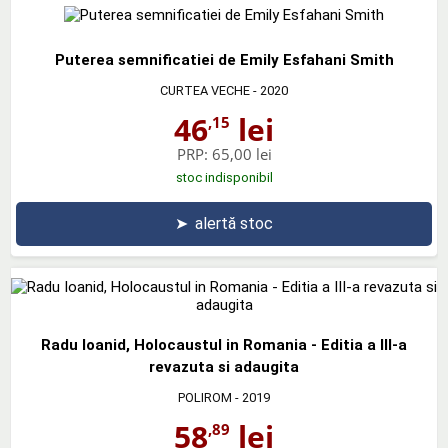
Puterea semnificatiei de Emily Esfahani Smith
CURTEA VECHE
- 2020
46
lei
,15
PRP:
65,00 lei
stoc indisponibil
➤
alertă stoc
Radu Ioanid, Holocaustul in Romania - Editia a III-a
revazuta si adaugita
POLIROM
- 2019
58
lei
,89