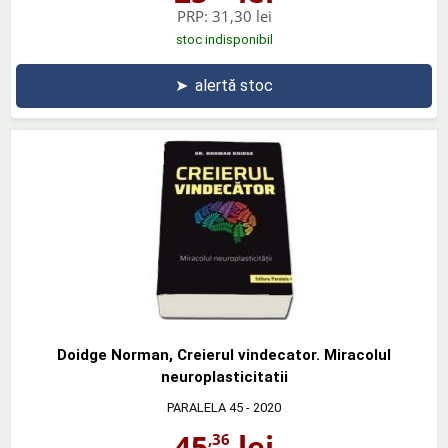
PRP:
31,30 lei
stoc indisponibil
➤
alertă stoc
Doidge Norman, Creierul vindecator. Miracolul
neuroplasticitatii
PARALELA 45
- 2020
45
lei
,36