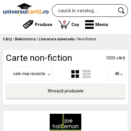
produse
0
Produse
Coș
Meniu
Cărţi
/
Beletristica
/
Literatura universala
/
Non-fiction
Carte non-fiction
1033 cărți
cele mai recente
48
filtrează produsele