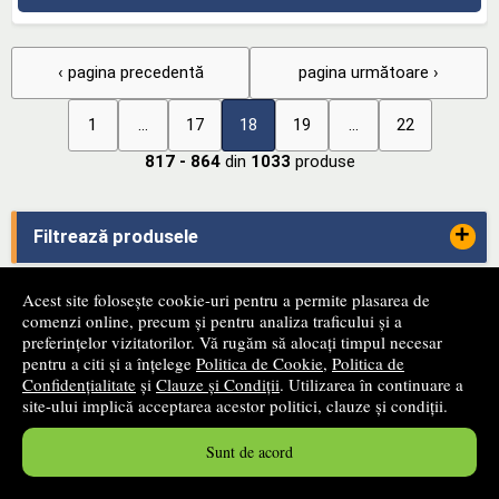
‹ pagina precedentă
pagina următoare ›
1
...
17
18
19
...
22
817 - 864
din
1033
produse
+
Filtrează produsele
Acest site folosește cookie-uri pentru a permite plasarea de
+
Categorii
comenzi online, precum și pentru analiza traficului și a
preferințelor vizitatorilor. Vă rugăm să alocați timpul necesar
pentru a citi și a înțelege
Politica de Cookie
,
Politica de
-
Confidențialitate
și
Clauze și Condiții
. Utilizarea în continuare a
ANPC
site-ului implică acceptarea acestor politici, clauze și condiții.
Sunt de acord