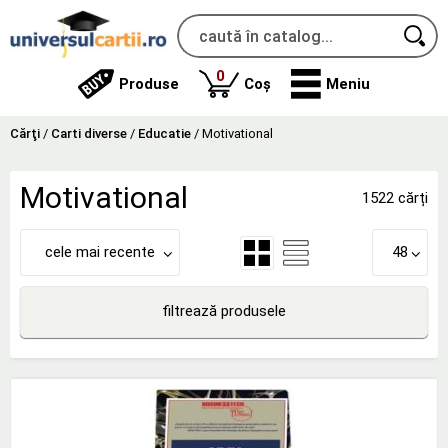
produse
0
Produse
Coș
Meniu
Cărţi
/
Carti diverse
/
Educatie
/
Motivational
Motivational
1522 cărți
cele mai recente
48
filtrează produsele