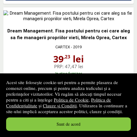
Dream Management. Fisa postului pentru cei care aleg
sa fie managerii propriilor vieti, Mirela Oprea, Cartex
CARTEX
- 2019
39
lei
,23
PRP:
47,47 lei
In stoc furnizor
Timp confirmare stoc: 1 - 2 zile lucratoare
Acest site folosește cookie-uri pentru a permite plasarea de
comenzi online, precum și pentru analiza traficului și a
cumpără
preferințelor vizitatorilor. Vă rugăm să alocați timpul necesar
pentru a citi și a înțelege
Politica de Cookie
,
Politica de
Confidențialitate
și
Clauze și Condiții
. Utilizarea în continuare a
site-ului implică acceptarea acestor politici, clauze și condiții.
Sunt de acord
Templul lui Knecht. Teaching and Training. Starea de
gratie