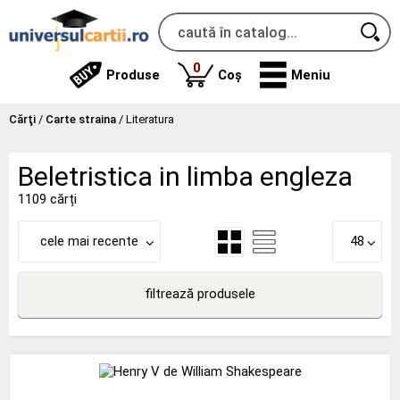
produse
0
Produse
Coș
Meniu
Cărţi
/
Carte straina
/
Literatura
Beletristica in limba engleza
1109 cărți
cele mai recente
48
filtrează produsele