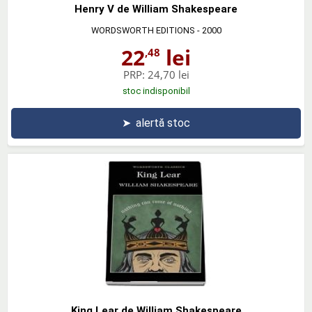
Henry V de William Shakespeare
WORDSWORTH EDITIONS
- 2000
22
lei
,48
PRP:
24,70 lei
stoc indisponibil
➤
alertă stoc
King Lear de William Shakespeare