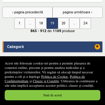
‹ pagina precedentă
pagina următoare ›
1
...
18
19
20
...
24
865 - 912
din
1109
produse
+
Categorii
-
ANPC
Acest site folosește cookie-uri pentru a permite plasarea de
comenzi online, precum și pentru analiza traficului și a
preferințelor vizitatorilor. Vă rugăm să alocați timpul necesar
pentru a citi și a înțelege
Politica de Cookie
,
Politica de
Confidențialitate
și
Clauze și Condiții
. Utilizarea în continuare a
site-ului implică acceptarea acestor politici, clauze și condiții.
-
SAL
Sunt de acord