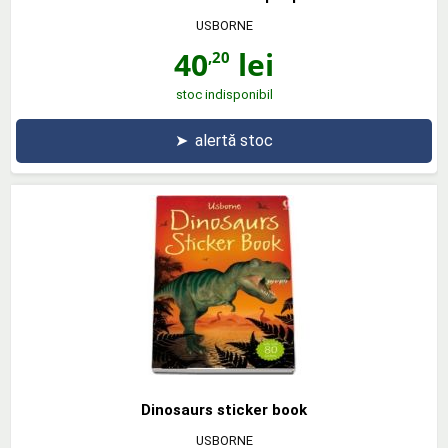
USBORNE
40
lei
,20
stoc indisponibil
➤
alertă stoc
Dinosaurs sticker book
USBORNE