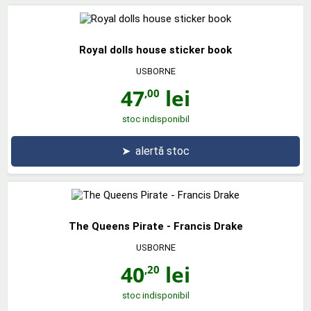
Royal dolls house sticker book
USBORNE
47
lei
,00
stoc indisponibil
➤
alertă stoc
The Queens Pirate - Francis Drake
USBORNE
40
lei
,20
stoc indisponibil