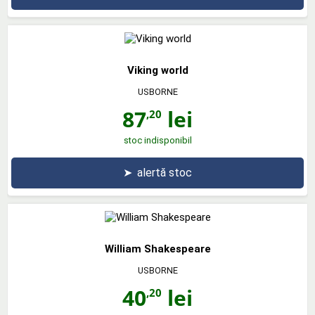
Viking world
USBORNE
87
lei
,20
stoc indisponibil
➤
alertă stoc
William Shakespeare
USBORNE
40
lei
,20