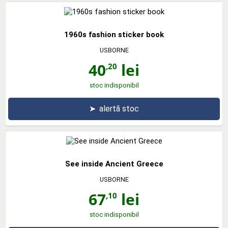
1960s fashion sticker book
USBORNE
40
lei
,20
stoc indisponibil
➤
alertă stoc
See inside Ancient Greece
USBORNE
67
lei
,10
stoc indisponibil