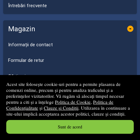
Întrebări frecvente
Magazin
-
Informații de contact
Formular de retur
Cărți noi
Acest site folosește cookie-uri pentru a permite plasarea de
comenzi online, precum și pentru analiza traficului și a
Promoții
preferințelor vizitatorilor. Vă rugăm să alocați timpul necesar
pentru a citi și a înțelege
Politica de Cookie
,
Politica de
Confidențialitate
și
Clauze și Condiții
. Utilizarea în continuare a
Edituri
site-ului implică acceptarea acestor politici, clauze și condiții.
Autori
Sunt de acord
Parteneri