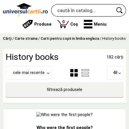
produse
0
Produse
Coș
Meniu
Cărţi
/
Carte straina
/
Carti pentru copii in limba engleza
/
History books
History books
182 cărți
cele mai recente
48
filtrează produsele
Who were the first people?