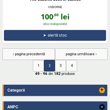
USBORNE
100
lei
,60
stoc indisponibil
➤
alertă stoc
‹ pagina precedentă
pagina următoare ›
1
2
3
4
49 - 96
din
182
produse
+
Categorii
-
ANPC