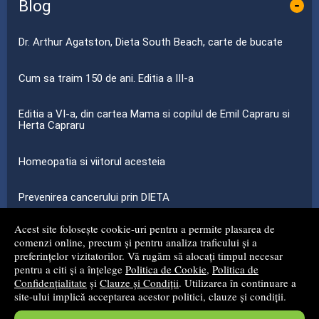
Blog
-
Dr. Arthur Agatston, Dieta South Beach, carte de bucate
Cum sa traim 150 de ani. Editia a III-a
Editia a VI-a, din cartea Mama si copilul de Emil Capraru si
Herta Capraru
Homeopatia si viitorul acesteia
Prevenirea cancerului prin DIETA
Acest site folosește cookie-uri pentru a permite plasarea de
...toate știrile
comenzi online, precum și pentru analiza traficului și a
preferințelor vizitatorilor. Vă rugăm să alocați timpul necesar
pentru a citi și a înțelege
Politica de Cookie
,
Politica de
© 2008 - 2026
S.C. MG NET DISTRIBUTION S.R.L.
Confidențialitate
și
Clauze și Condiții
. Utilizarea în continuare a
site-ului implică acceptarea acestor politici, clauze și condiții.
Magazin online
creat de
Vital Soft