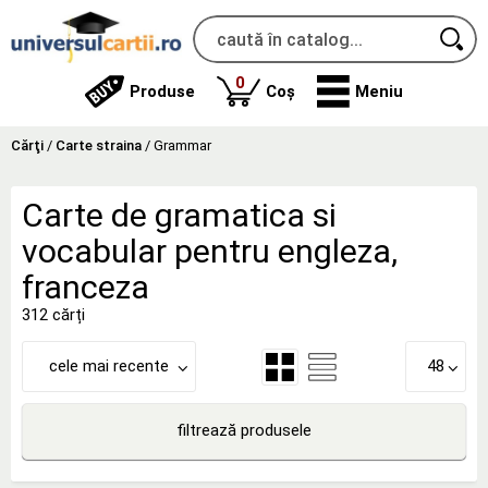
produse
0
Produse
Coș
Meniu
Cărţi
/
Carte straina
/
Grammar
Carte de gramatica si
vocabular pentru engleza,
franceza
312 cărți
cele mai recente
48
filtrează produsele