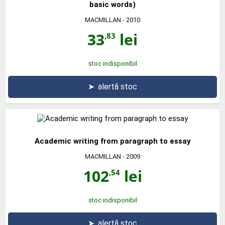
basic words)
MACMILLAN
- 2010
33
lei
,83
stoc indisponibil
➤
alertă stoc
Academic writing from paragraph to essay
MACMILLAN
- 2009
102
lei
,54
stoc indisponibil
➤
alertă stoc