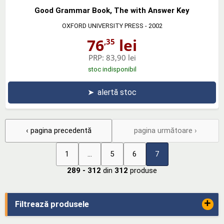
Good Grammar Book, The with Answer Key
OXFORD UNIVERSITY PRESS
- 2002
76
lei
,35
PRP:
83,90 lei
stoc indisponibil
➤
alertă stoc
‹ pagina precedentă
pagina următoare ›
1
...
5
6
7
289 - 312
din
312
produse
+
Filtrează produsele