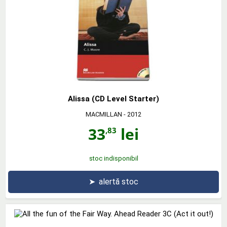
Alissa (CD Level Starter)
MACMILLAN
- 2012
33
lei
,83
stoc indisponibil
➤
alertă stoc