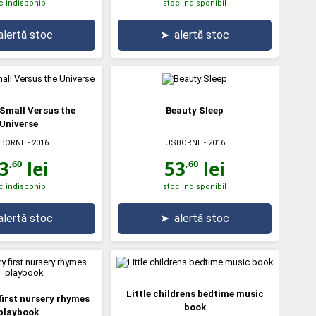
c indisponibil
stoc indisponibil
alertă stoc
➤
alertă stoc
Small Versus the
Beauty Sleep
Universe
BORNE
- 2016
USBORNE
- 2016
3
lei
53
lei
,60
,60
c indisponibil
stoc indisponibil
alertă stoc
➤
alertă stoc
Little childrens bedtime music
first nursery rhymes
book
playbook