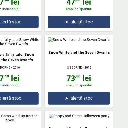
7
lei
47
lei
c indisponibil
stoc indisponibil
alertă stoc
➤
alertă stoc
Snow White and the Seven Dwarfs
e a fairy tale: Snow
 the Seven Dwarfs
BORNE
- 2016
USBORNE
- 2016
7
lei
73
lei
,10
,80
c indisponibil
stoc indisponibil
alertă stoc
➤
alertă stoc