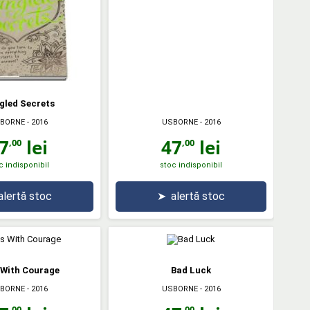
gled Secrets
BORNE
- 2016
USBORNE
- 2016
7
lei
47
lei
,00
,00
c indisponibil
stoc indisponibil
alertă stoc
➤
alertă stoc
 With Courage
Bad Luck
BORNE
- 2016
USBORNE
- 2016
,00
,00