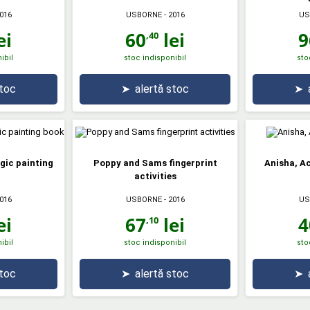
016
USBORNE
- 2016
US
ei
60
lei
9
,40
ibil
stoc indisponibil
sto
stoc
➤
alertă stoc
➤
ic painting
Poppy and Sams fingerprint
Anisha, Ac
activities
016
USBORNE
- 2016
US
ei
67
lei
4
,10
ibil
stoc indisponibil
sto
stoc
➤
alertă stoc
➤