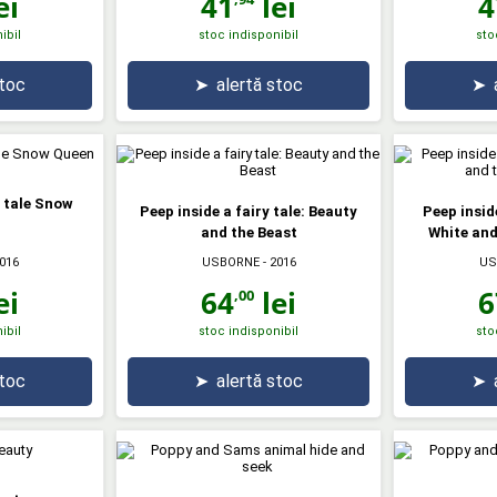
ei
41
lei
4
ibil
stoc indisponibil
sto
stoc
➤
alertă stoc
➤
y tale Snow
Peep inside a fairy tale: Beauty
Peep insid
and the Beast
White and
016
USBORNE
- 2016
US
ei
64
lei
6
,00
ibil
stoc indisponibil
sto
stoc
➤
alertă stoc
➤