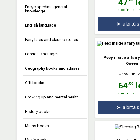
47
l
Encyclopedias, general
stoc indispon
knowledge
➤
alertă 
English language
Fairy tales and classic stories
Foreign languages
Peep inside a fair
Queen
Geography books and atlases
USBORNE
- 2
64
l
Gift books
,00
stoc indispon
Growing up and mental health
➤
alertă 
History books
Maths books
Music books