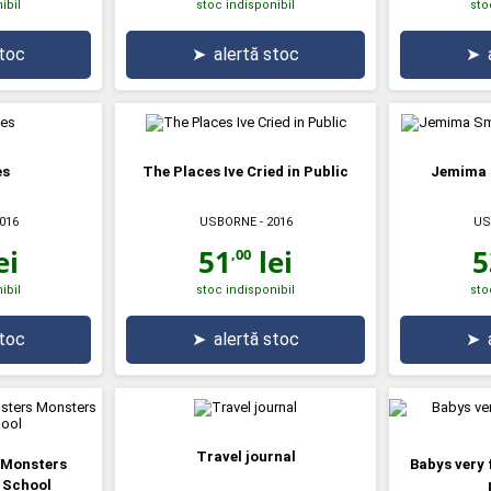
ibil
stoc indisponibil
sto
stoc
➤
alertă stoc
➤
es
The Places Ive Cried in Public
Jemima 
016
USBORNE
- 2016
US
ei
51
lei
5
,00
ibil
stoc indisponibil
sto
stoc
➤
alertă stoc
➤
Travel journal
i Monsters
Babys very 
 School