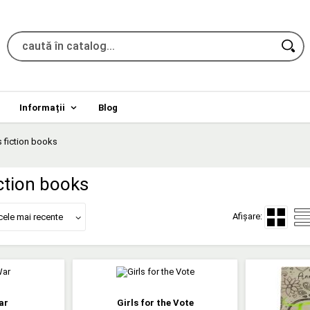
Informații
Blog
s fiction books
iction books
Afișare:
cele mai recente
ar
Girls for the Vote