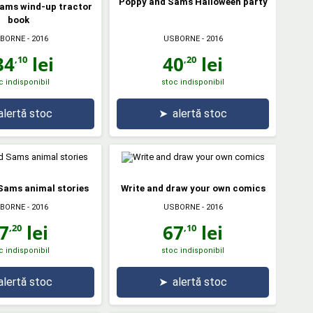
Poppy and Sams Halloween party
ams wind-up tractor
book
BORNE
- 2016
USBORNE
- 2016
34
lei
40
lei
,10
,20
c indisponibil
stoc indisponibil
alertă stoc
➤
alertă stoc
Sams animal stories
Write and draw your own comics
BORNE
- 2016
USBORNE
- 2016
7
lei
67
lei
,20
,10
c indisponibil
stoc indisponibil
alertă stoc
➤
alertă stoc