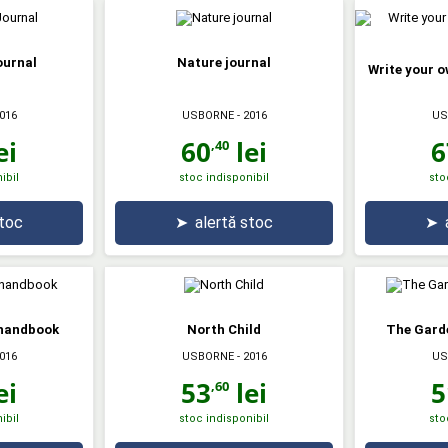
ournal
Nature journal
Write your o
016
USBORNE
- 2016
US
ei
60
lei
6
,40
ibil
stoc indisponibil
sto
stoc
➤
alertă stoc
➤
 handbook
North Child
The Garde
016
USBORNE
- 2016
US
ei
53
lei
5
,60
ibil
stoc indisponibil
sto