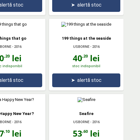
alertă stoc
➤
alertă stoc
things that go
199 things at the seaside
BORNE
- 2016
USBORNE
- 2016
0
lei
40
lei
,20
,20
c indisponibil
stoc indisponibil
alertă stoc
➤
alertă stoc
a Happy New Year?
Seafire
BORNE
- 2016
USBORNE
- 2016
7
lei
53
lei
,10
,60