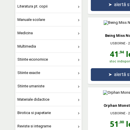
➤
alertă 
Literatura pt. copii
Manuale scolare
Medicina
Being Miss N
USBORNE
- 2
Multimedia
41
l
,94
Stiinte economice
stoc indispon
Stiinte exacte
➤
alertă 
Stiinte umaniste
Materiale didactice
Orphan Monst
Birotica si papetarie
USBORNE
- 2
51
l
,00
Reviste si integrame