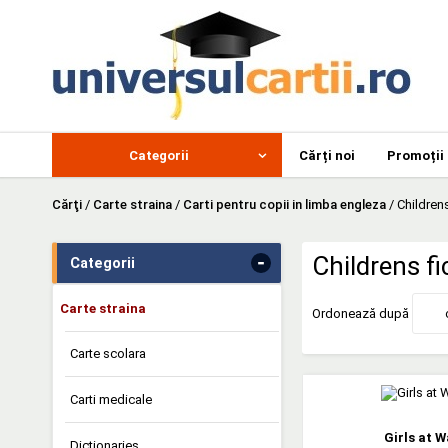
Categorii
Cărți noi
Promoții
Cărţi
/
Carte straina
/
Carti pentru copii in limba engleza
/
Children
-
Childrens f
Categorii
Carte straina
Ordonează după
Carte scolara
Carti medicale
Girls at W
Dictionaries