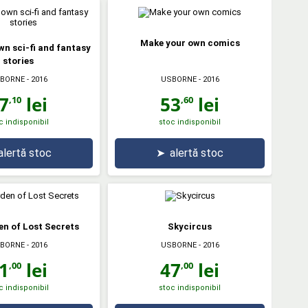
Make your own comics
wn sci-fi and fantasy
stories
BORNE
- 2016
USBORNE
- 2016
7
lei
53
lei
,10
,60
c indisponibil
stoc indisponibil
alertă stoc
➤
alertă stoc
n of Lost Secrets
Skycircus
BORNE
- 2016
USBORNE
- 2016
1
lei
47
lei
,00
,00
c indisponibil
stoc indisponibil