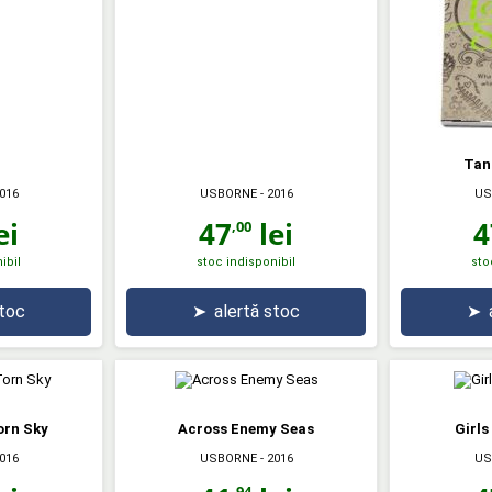
Tan
016
USBORNE
- 2016
US
ei
47
lei
4
,00
ibil
stoc indisponibil
sto
stoc
➤
alertă stoc
➤
orn Sky
Across Enemy Seas
Girls
016
USBORNE
- 2016
US
,94