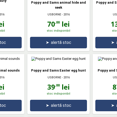
auty
Poppy and Sams animal hide and
Poppy and S
seek
016
USBORNE
- 2016
US
ei
70
lei
1
,00
ibil
stoc indisponibil
sto
stoc
➤
alertă stoc
➤
imal sounds
Poppy and Sams Easter egg hunt
Poppy and 
016
USBORNE
- 2016
US
ei
39
lei
8
,00
ibil
stoc indisponibil
sto
stoc
➤
alertă stoc
➤