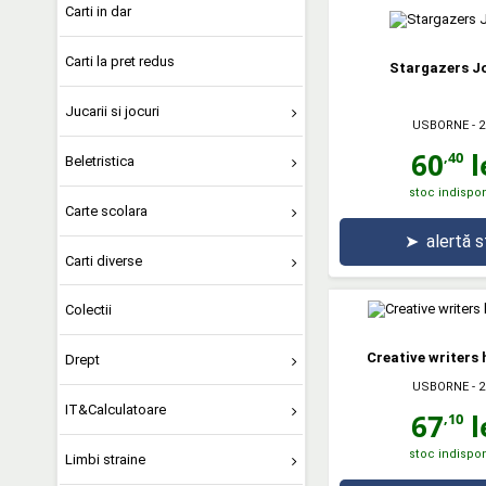
Carti in dar
Carti la pret redus
Stargazers J
Jucarii si jocuri
USBORNE
- 2
60
l
,40
Beletristica
stoc indispon
Carte scolara
➤
alertă 
Carti diverse
Colectii
Creative writers
Drept
USBORNE
- 2
IT&Calculatoare
67
l
,10
stoc indispon
Limbi straine