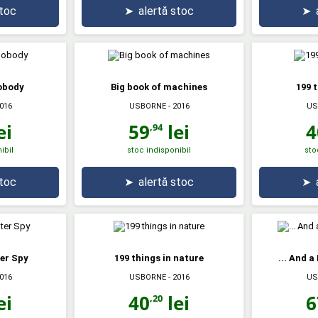
stoc
➤
alertă stoc
➤
obody
Big book of machines
199 
016
USBORNE
- 2016
US
ei
59
lei
4
,94
ibil
stoc indisponibil
sto
stoc
➤
alertă stoc
➤
er Spy
199 things in nature
... And 
016
USBORNE
- 2016
US
ei
40
lei
6
,20