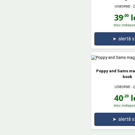
USBORNE
- 2
39
l
,00
stoc indispon
➤
alertă 
Poppy and Sams mag
book
USBORNE
- 2
40
l
,20
stoc indispon
➤
alertă 