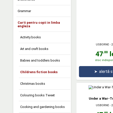
Grammar
Carti pentru copii in limba
engleza
Activity books
USBORNE
- 2
Art and craft books
47
l
,00
Babies and toddlers books
stoc indispon
➤
alertă 
Childrens fiction books
Christmas books
Colouring books Tweet
Under a War-T
USBORNE
- 2
Cooking and gardening books
,00