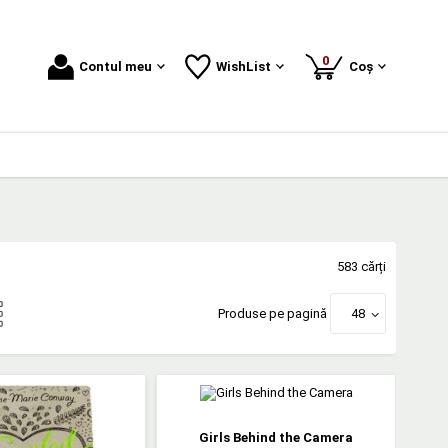
produse
0
Contul meu
WishList
Coș
583 cărți
Produse pe pagină
48
Girls Behind the Camera