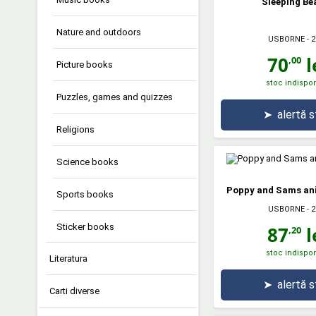
Sleeping Be
Nature and outdoors
USBORNE
- 2
70
l
,00
Picture books
stoc indispon
Puzzles, games and quizzes
➤
alertă 
Religions
Science books
Poppy and Sams an
Sports books
USBORNE
- 2
Sticker books
87
l
,20
stoc indispon
Literatura
➤
alertă 
Carti diverse