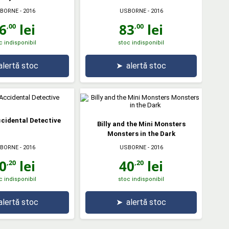
BORNE
- 2016
USBORNE
- 2016
6
lei
83
lei
,00
,00
c indisponibil
stoc indisponibil
alertă stoc
➤
alertă stoc
cidental Detective
Billy and the Mini Monsters
Monsters in the Dark
BORNE
- 2016
USBORNE
- 2016
0
lei
40
lei
,20
,20
c indisponibil
stoc indisponibil
alertă stoc
➤
alertă stoc