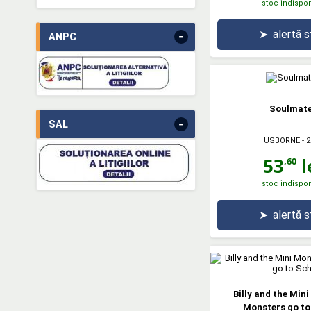
stoc indispon
➤
alertă 
-
ANPC
Soulmat
-
SAL
USBORNE
- 2
53
l
,60
stoc indispon
➤
alertă 
Billy and the Min
Monsters go to