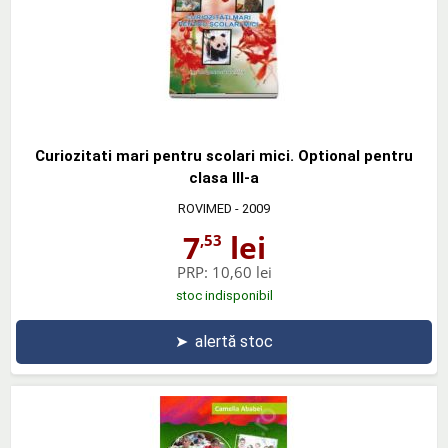
Curiozitati mari pentru scolari mici. Optional pentru
clasa III-a
ROVIMED
- 2009
7
lei
,53
PRP:
10,60 lei
stoc indisponibil
➤
alertă stoc