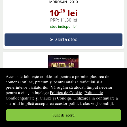
MOROSAN
- 2010
10
lei
,28
PRP:
11,30 lei
stoc indisponibil
➤
alertă stoc
Acest site folosește cookie-uri pentru a permite plasarea de
comenzi online, precum și pentru analiza traficului și a
preferințelor vizitatorilor. Vă rugăm să alocați timpul necesar
pentru a citi și a înțelege
Politica de Cookie
,
Politica de
Confidențialitate
și
Clauze și Condiții
. Utilizarea în continuare a
site-ului implică acceptarea acestor politici, clauze și condiții.
Sunt de acord
Pata tata. Sah
IDEEA EUROPEANA
- 2010