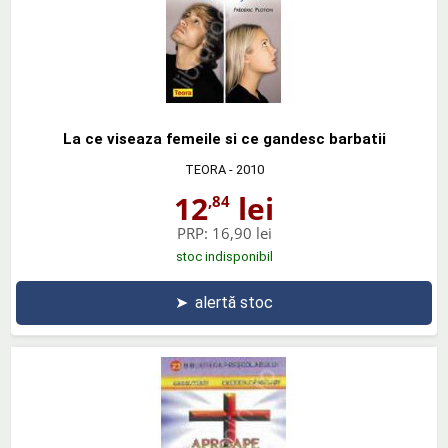
La ce viseaza femeile si ce gandesc barbatii
TEORA
- 2010
12
lei
,84
PRP:
16,90 lei
stoc indisponibil
➤
alertă stoc