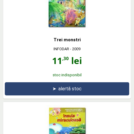
Trei monstri
INFODAR
- 2009
11
lei
,30
stoc indisponibil
➤
alertă stoc