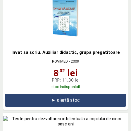
Invat sa scriu. Auxiliar didactic, grupa pregatitoare
ROVIMED
- 2009
8
lei
,02
PRP:
11,30 lei
stoc indisponibil
➤
alertă stoc