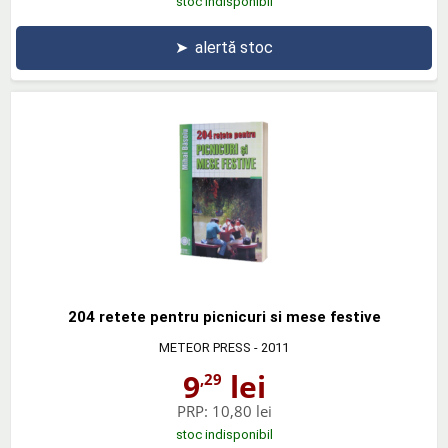
stoc indisponibil
➤
alertă stoc
204 retete pentru picnicuri si mese festive
METEOR PRESS
- 2011
9
lei
,29
PRP:
10,80 lei
stoc indisponibil