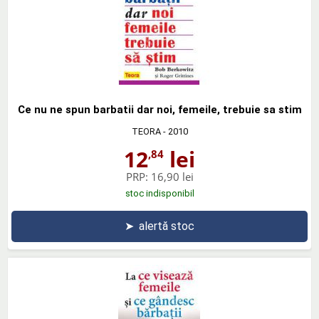
Ce nu ne spun barbatii dar noi, femeile, trebuie sa stim
TEORA
- 2010
12
lei
,84
PRP:
16,90 lei
stoc indisponibil
➤
alertă stoc