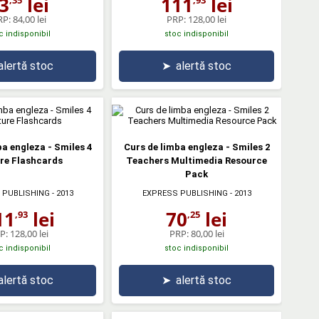
3
lei
111
lei
RP:
84,00 lei
PRP:
128,00 lei
c indisponibil
stoc indisponibil
alertă stoc
➤
alertă stoc
ba engleza - Smiles 4
Curs de limba engleza - Smiles 2
re Flashcards
Teachers Multimedia Resource
Pack
 PUBLISHING
- 2013
EXPRESS PUBLISHING
- 2013
11
lei
70
lei
,93
,25
P:
128,00 lei
PRP:
80,00 lei
c indisponibil
stoc indisponibil
alertă stoc
➤
alertă stoc