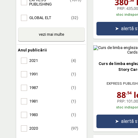
380
l
PUBLISHING
PRP:
435,00 
stoc indispon
GLOBAL ELT
(32)
➤
alertă 
vezi mai multe
Anul publicării
2021
(4)
Curs de limba englez
Story Car
1991
(1)
EXPRESS PUBLISH
1987
(1)
88
l
,54
PRP:
101,00 
1981
(1)
stoc indispon
1983
(1)
➤
alertă 
2020
(97)