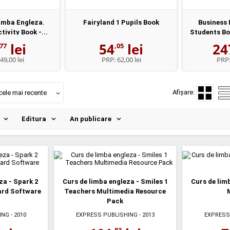
imba Engleza.
Fairyland 1 Pupils Book
Business 
tivity Book -...
Students Boo
lei
54
lei
24
,77
,05
49,00 lei
PRP:
62,00 lei
PRP
Afișare:
cele mai recente
Editura
An publicare
za - Spark 2
Curs de limba engleza - Smiles 1
Curs de lim
ard Software
Teachers Multimedia Resource
Pack
ING
- 2010
EXPRESS PUBLISHING
- 2013
EXPRESS
,83