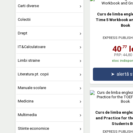
Carti diverse
Curs de limba engl
Colectii
Time 5 Workbook 
Book
Drept
EXPRESS PUBLISH
40
l
,77
IT&Calculatoare
PRP:
44,80 
Limbi straine
stoc indispon
➤
alertă 
Literatura pt. copii
Manuale scolare
Medicina
Curs de limba engle
Multimedia
and Practice for t
Students B
Stiinte economice
EXPRESS PUBLISH