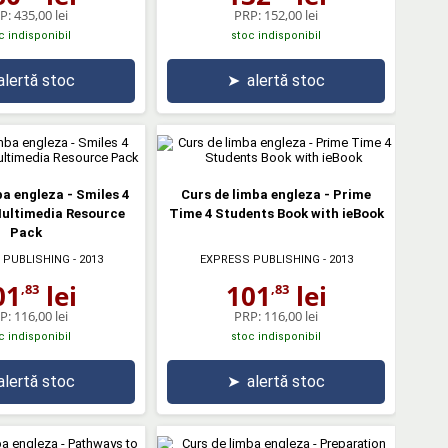
P:
435,00 lei
PRP:
152,00 lei
c indisponibil
stoc indisponibil
alertă stoc
➤
alertă stoc
ba engleza - Smiles 4
Curs de limba engleza - Prime
ultimedia Resource
Time 4 Students Book with ieBook
Pack
 PUBLISHING
- 2013
EXPRESS PUBLISHING
- 2013
01
lei
101
lei
,83
,83
P:
116,00 lei
PRP:
116,00 lei
c indisponibil
stoc indisponibil
alertă stoc
➤
alertă stoc