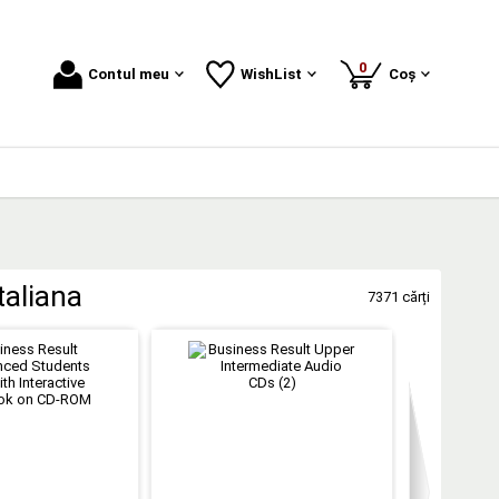
produse
0
Contul meu
WishList
Coș
taliana
7371 cărți