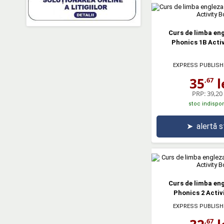
Curs de limba en
Phonics 1B Acti
EXPRESS PUBLISH
35
l
,67
PRP:
39,20 
stoc indispon
➤
alertă 
Curs de limba en
Phonics 2 Activ
EXPRESS PUBLISH
,67