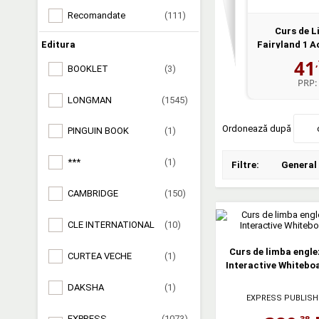
Recomandate
(111)
Curs de L
Editura
Fairyland 1 Ac
41
BOOKLET
(3)
PRP:
LONGMAN
(1545)
Ordonează după
PINGUIN BOOK
(1)
***
(1)
Filtre:
General
CAMBRIDGE
(150)
CLE INTERNATIONAL
(10)
Curs de limba engle
CURTEA VECHE
(1)
Interactive Whitebo
DAKSHA
(1)
EXPRESS PUBLISH
,38
EXPRESS
(1073)