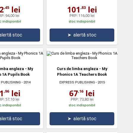
2
lei
101
lei
,45
,83
RP:
94,00 lei
PRP:
116,00 lei
c indisponibil
stoc indisponibil
alertă stoc
➤
alertă stoc
imba engleza - My
Curs de limba engleza - My
 1A Pupils Book
Phonics 1A Teachers Book
 PUBLISHING
- 2014
EXPRESS PUBLISHING
- 2015
1
lei
67
lei
,96
,16
RP:
57,10 lei
PRP:
73,80 lei
c indisponibil
stoc indisponibil
alertă stoc
➤
alertă stoc