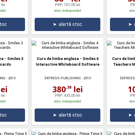
lei
PRP:
101,00 lei
PR
ibil
stoc indisponibil
sto
stoc
➤
alertă stoc
➤
a - Smiles 3
Curs de limba engleza - Smiles 4
Curs de lim
hcards
Interactive Whiteboard Software
Teachers M
ING
- 2013
EXPRESS PUBLISHING
- 2013
EXPRESS
ei
380
lei
1
,38
lei
PRP:
435,00 lei
PR
ibil
stoc indisponibil
sto
stoc
➤
alertă stoc
➤