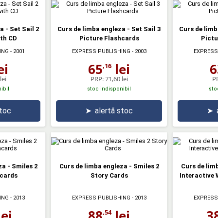
 - Set Sail 2
Curs de limba engleza - Set Sail 3
Curs de limb
ith CD
Picture Flashcards
Pictu
ING
- 2001
EXPRESS PUBLISHING
- 2003
EXPRESS
ei
65
lei
6
,16
lei
PRP:
71,60 lei
P
ibil
stoc indisponibil
sto
stoc
➤
alertă stoc
➤
a - Smiles 2
Curs de limba engleza - Smiles 2
Curs de lim
hcards
Story Cards
Interactive
ING
- 2013
EXPRESS PUBLISHING
- 2013
EXPRESS
ei
88
lei
3
,54