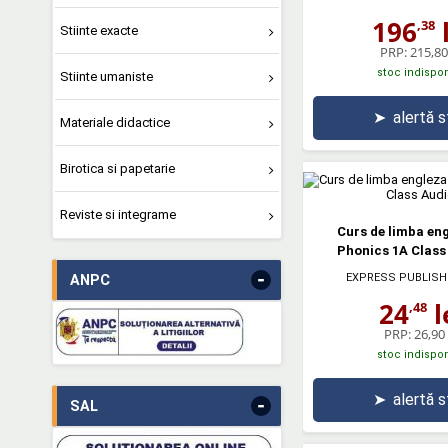
196
l
,38
Stiinte exacte
PRP:
215,80 
stoc indispon
Stiinte umaniste
➤
alertă 
Materiale didactice
Birotica si papetarie
Reviste si integrame
Curs de limba en
Phonics 1A Class
-
EXPRESS PUBLISH
ANPC
24
l
,48
PRP:
26,90 
stoc indispon
➤
alertă 
-
SAL