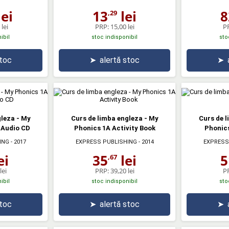
ei
13
lei
8
,29
lei
PRP:
15,00 lei
P
ibil
stoc indisponibil
sto
stoc
➤
alertă stoc
➤
gleza - My
Curs de limba engleza - My
Curs de l
 Audio CD
Phonics 1A Activity Book
Phonics
ING
- 2017
EXPRESS PUBLISHING
- 2014
EXPRESS
ei
35
lei
5
,67
lei
PRP:
39,20 lei
P
ibil
stoc indisponibil
sto
stoc
➤
alertă stoc
➤