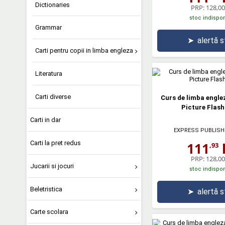
Dictionaries
PRP:
128,00 
stoc indispon
Grammar
➤
alertă 
Carti pentru copii in limba engleza
Literatura
Carti diverse
Curs de limba englez
Picture Flas
Carti in dar
EXPRESS PUBLISH
Carti la pret redus
111
l
,93
PRP:
128,00 
Jucarii si jocuri
stoc indispon
Beletristica
➤
alertă 
Carte scolara