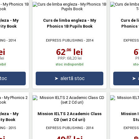
gleza - My
Curs de limba engleza - My
Curs de l
vity Book
Phonics 1B Pupils Book
Phonics 
ING
- 2014
EXPRESS PUBLISHING
- 2014
EXPRESS
ei
62
lei
6
,06
lei
PRP:
68,20 lei
P
ibil
stoc indisponibil
sto
stoc
➤
alertă stoc
➤
gleza - My
Mission IELTS 2 Academic Class
Mission 
ity Book
CD (set 2 Cd uri)
St
ING
- 2015
EXPRESS PUBLISHING
- 2014
EXPRESS
,87