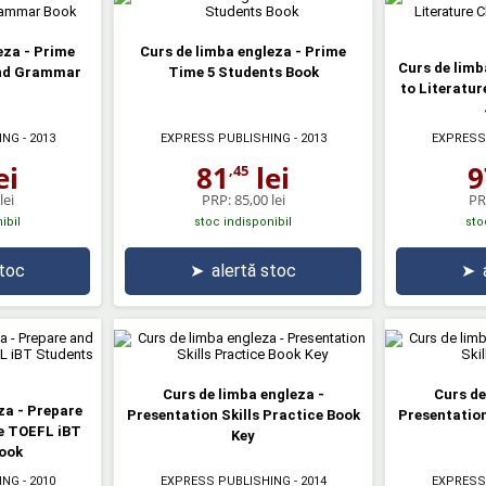
eza - Prime
Curs de limba engleza - Prime
Curs de limb
and Grammar
Time 5 Students Book
to Literatur
ING
- 2013
EXPRESS PUBLISHING
- 2013
EXPRESS
ei
81
lei
9
,45
lei
PRP:
85,00 lei
PR
ibil
stoc indisponibil
sto
stoc
➤
alertă stoc
➤
Curs de limba engleza -
Curs de
za - Prepare
Presentation Skills Practice Book
Presentation
he TOEFL iBT
Key
ook
ING
- 2010
EXPRESS PUBLISHING
- 2014
EXPRESS