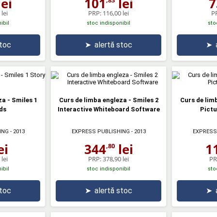
ei
101
lei
7
lei
PRP:
116,00 lei
P
ibil
stoc indisponibil
sto
stoc
➤
alertă stoc
➤
a - Smiles 1
Curs de limba engleza - Smiles 2
Curs de lim
ds
Interactive Whiteboard Software
Pictu
ING
- 2013
EXPRESS PUBLISHING
- 2013
EXPRESS
ei
344
lei
1
,80
lei
PRP:
378,90 lei
PR
ibil
stoc indisponibil
sto
stoc
➤
alertă stoc
➤