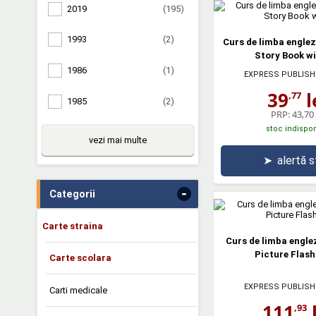
2019
(195)
1993
(2)
Curs de limba engleza
Story Book w
1986
(1)
EXPRESS PUBLISH
39
l
,77
1985
(2)
PRP:
43,70 
stoc indispon
vezi mai multe
➤
alertă 
-
Categorii
Carte straina
Curs de limba englez
Picture Flas
Carte scolara
EXPRESS PUBLISH
Carti medicale
111
l
,93