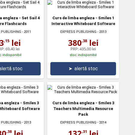
a engleza - Set Sail 4
Curs de limba engleza - Smiles 1
re Flashcards
Interactive Whiteboard Software
 PUBLISHING
- 2011
EXPRESS PUBLISHING
- 2013
3
lei
380
lei
,15
,38
RP:
69,40 lei
PRP:
435,00 lei
c indisponibil
stoc indisponibil
alertă stoc
➤
alertă stoc
ba engleza - Smiles 3
Curs de limba engleza - Smiles 3
 Whiteboard Software
Teachers Multimedia Resource
Pack
 PUBLISHING
- 2013
EXPRESS PUBLISHING
- 2014
80
lei
132
lei
,38
,31