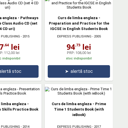
a engleza - Pathways
Curs de limba engleza -
e Class Audio CD (set
Preparation and Practice for the
4 CD uri)
IGCSE in English Students Book
 PUBLISHING
- 2015
EXPRESS PUBLISHING
- 2005
7
lei
94
lei
,64
,73
P:
112,00 lei
PRP:
108,00 lei
c indisponibil
stoc indisponibil
alertă stoc
➤
alertă stoc
 limba engleza -
Curs de limba engleza - Prime
 Skills Practice Book
Time 1 Students Book (with
ieBook)
 PUBLISHING
- 2014
EXPRESS PUBLISHING
- 2017