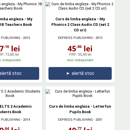
imba engleza - My
Curs de limba engleza - My
1B Teachers Book
Phonics 2 Class Audio CD (set 2
CD uri)
 PUBLISHING
- 2015
EXPRESS PUBLISHING
- 2015
7
lei
45
lei
,16
,86
RP:
73,80 lei
PRP:
50,40 lei
c indisponibil
stoc indisponibil
alertă stoc
➤
alertă stoc
IELTS 2 Academic
Curs de limba engleza - Letterfun
udents Book
Pupils Book
 PUBLISHING
- 2014
EXPRESS PUBLISHING
- 2001
,64
,77