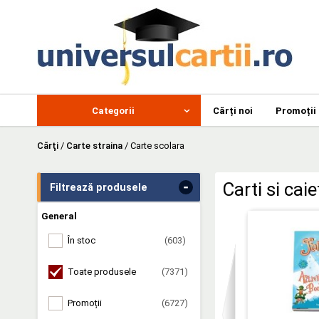
Categorii
Cărți noi
Promoții
Cărţi
/
Carte straina
/
Carte scolara
-
Carti si cai
Filtrează produsele
General
În stoc
(603)
Toate produsele
(7371)
Promoții
(6727)