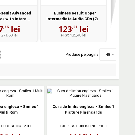
Result Advanced
Business Result Upper
CD - Pro
k with Intera...
Intermediate Audio CDs (2)
Level 1 C
7
lei
123
lei
1
,16
,21
:
271,60 lei
PRP:
135,40 lei
PR
Produse pe pagină
48
ba engleza - Smiles 1
Curs de limba engleza - Smiles 1
Multi Rom
Picture Flashcards
 PUBLISHING
- 2011
EXPRESS PUBLISHING
- 2013
,35
,93