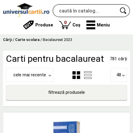
produse
0
Produse
Coș
Meniu
Cărţi
/
Carte scolara
/
Bacalaureat 2023
Carti pentru bacalaureat
781 cărți
cele mai recente
48
filtrează produsele