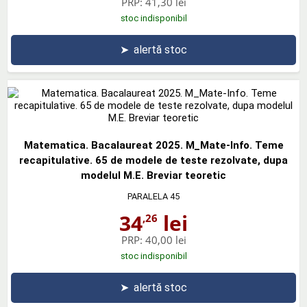
PRP:
41,30 lei
stoc indisponibil
➤
alertă stoc
Matematica. Bacalaureat 2025. M_Mate-Info. Teme
recapitulative. 65 de modele de teste rezolvate, dupa
modelul M.E. Breviar teoretic
PARALELA 45
34
lei
,26
PRP:
40,00 lei
stoc indisponibil
➤
alertă stoc