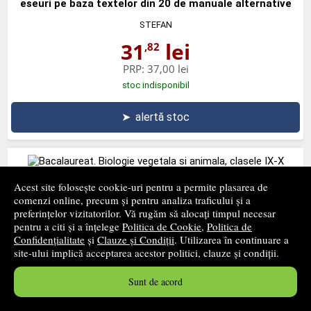
eseuri pe baza textelor din 20 de manuale alternative
STEFAN
31
lei
,82
PRP:
37,00 lei
stoc indisponibil
➤
alertă stoc
Acest site folosește cookie-uri pentru a permite plasarea de
Bacalaureat. Biologie vegetala si animala, clasele IX-X
comenzi online, precum și pentru analiza traficului și a
preferințelor vizitatorilor. Vă rugăm să alocați timpul necesar
PARALELA 45
pentru a citi și a înțelege
Politica de Cookie
,
Politica de
28
lei
,27
Confidențialitate
și
Clauze și Condiții
. Utilizarea în continuare a
site-ului implică acceptarea acestor politici, clauze și condiții.
PRP:
34,90 lei
stoc indisponibil
Sunt de acord
➤
alertă stoc