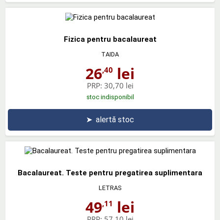
Fizica pentru bacalaureat
TAIDA
26
lei
,40
PRP:
30,70 lei
stoc indisponibil
➤
alertă stoc
Bacalaureat. Teste pentru pregatirea suplimentara
LETRAS
49
lei
,11
PRP:
57,10 lei