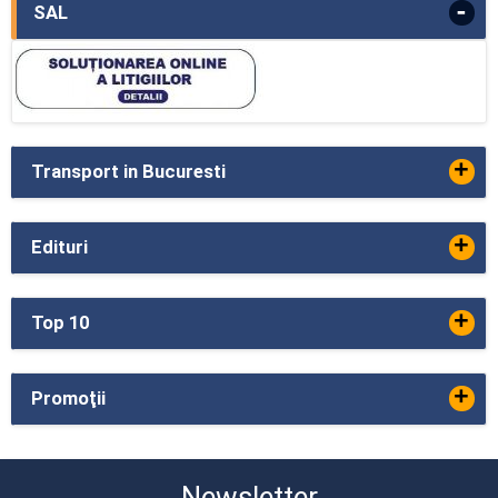
-
SAL
+
Transport in Bucuresti
+
Edituri
+
Top 10
+
Promoţii
Newsletter