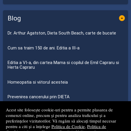
Blog
-
Dr. Arthur Agatston, Dieta South Beach, carte de bucate
Cum sa traim 150 de ani. Editia a III-a
Editia a VI-a, din cartea Mama si copilul de Emil Capraru si
Herta Capraru
Homeopatia si viitorul acesteia
Prevenirea cancerului prin DIETA
Acest site folosește cookie-uri pentru a permite plasarea de
...toate știrile
comenzi online, precum și pentru analiza traficului și a
preferințelor vizitatorilor. Vă rugăm să alocați timpul necesar
pentru a citi și a înțelege
Politica de Cookie
,
Politica de
© 2008 - 2026
S.C. MG NET DISTRIBUTION S.R.L.