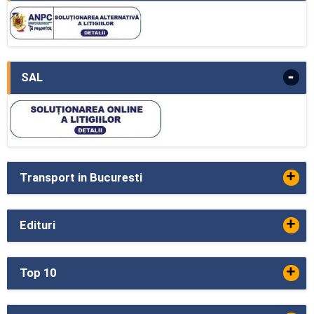
-
SAL
+
Transport in Bucuresti
+
Edituri
+
Top 10