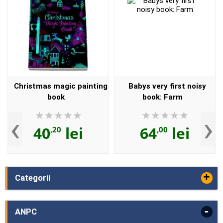
Christmas magic painting
Babys very first noisy
book
book: Farm
‹
›
40
lei
64
lei
,20
,00
+
Categorii
-
ANPC