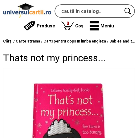
produse
0
Produse
Coș
Meniu
Cărţi
/
Carte straina
/
Carti pentru copii in limba engleza
/
Babies and toddlers books
Thats not my princess...