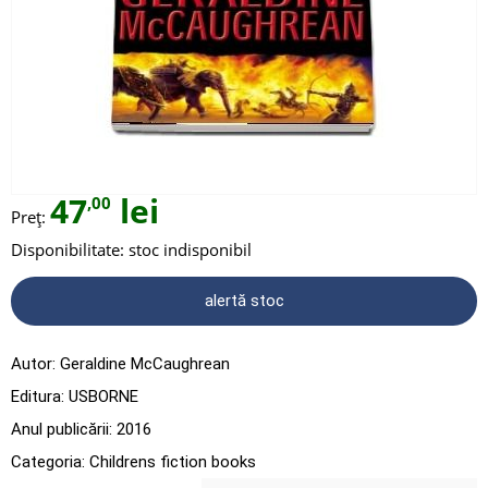
47
lei
,00
Preț:
Disponibilitate:
stoc indisponibil
alertă stoc
Autor:
Geraldine McCaughrean
Editura:
USBORNE
Anul publicării:
2016
Categoria:
Childrens fiction books