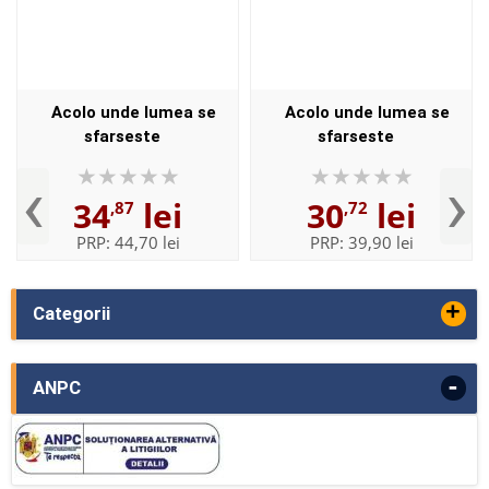
Acolo unde lumea se
Acolo unde lumea se
sfarseste
sfarseste
‹
›
34
lei
30
lei
,87
,72
PRP:
44,70 lei
PRP:
39,90 lei
+
Categorii
-
ANPC