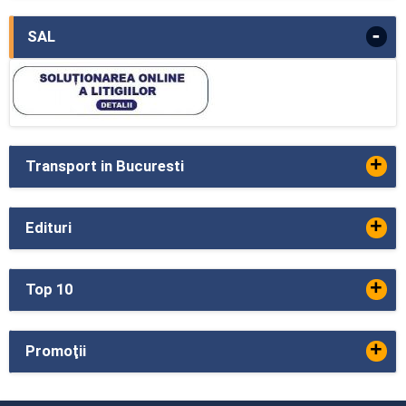
-
SAL
+
Transport in Bucuresti
+
Edituri
+
Top 10
+
Promoţii