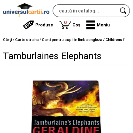
produse
0
Produse
Coș
Meniu
Cărţi
/
Carte straina
/
Carti pentru copii in limba engleza
/
Childrens fiction books
Tamburlaines Elephants