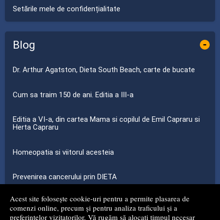
Setările mele de confidențialitate
Blog
-
Dr. Arthur Agatston, Dieta South Beach, carte de bucate
Cum sa traim 150 de ani. Editia a III-a
Editia a VI-a, din cartea Mama si copilul de Emil Capraru si
Herta Capraru
Homeopatia si viitorul acesteia
Prevenirea cancerului prin DIETA
Acest site folosește cookie-uri pentru a permite plasarea de
...toate știrile
comenzi online, precum și pentru analiza traficului și a
preferințelor vizitatorilor. Vă rugăm să alocați timpul necesar