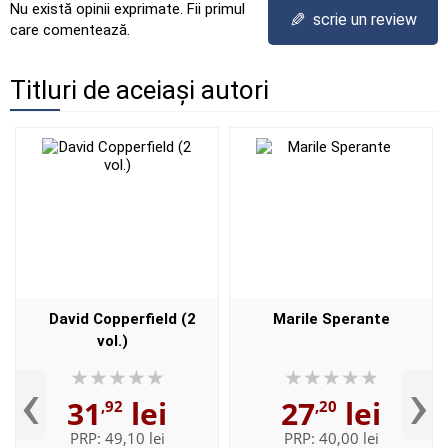
Nu există opinii exprimate. Fii primul
✎
scrie un review
care comentează.
Titluri de aceiași autori
David Copperfield (2
Marile Sperante
vol.)
‹
›
31
lei
27
lei
,92
,20
PRP:
49,10 lei
PRP:
40,00 lei