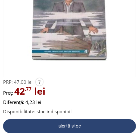
?
PRP:
47,00 lei
42
lei
,77
Preț:
Diferență: 4,23 lei
Disponibilitate:
stoc indisponibil
alertă stoc