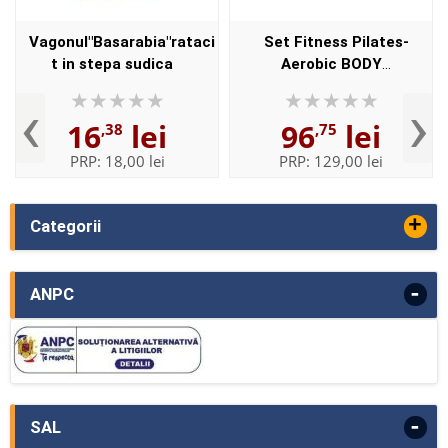
Vagonul"Basarabia"rataci
Set Fitness Pilates-
t in stepa sudica
Aerobic BODY
SCULPTURE
‹
›
16
lei
96
lei
,38
,75
PRP:
18,00 lei
PRP:
129,00 lei
+
Categorii
-
ANPC
-
SAL