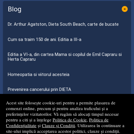
Blog
-
Dr. Arthur Agatston, Dieta South Beach, carte de bucate
Cum sa traim 150 de ani. Editia a III-a
Editia a VI-a, din cartea Mama si copilul de Emil Capraru si
Herta Capraru
Homeopatia si viitorul acesteia
Prevenirea cancerului prin DIETA
Acest site folosește cookie-uri pentru a permite plasarea de
...toate știrile
comenzi online, precum și pentru analiza traficului și a
preferințelor vizitatorilor. Vă rugăm să alocați timpul necesar
pentru a citi și a înțelege
Politica de Cookie
,
Politica de
© 2008 - 2026
S.C. MG NET DISTRIBUTION S.R.L.
Confidențialitate
și
Clauze și Condiții
. Utilizarea în continuare a
site-ului implică acceptarea acestor politici, clauze și condiții.
Magazin online
creat de
Vital Soft