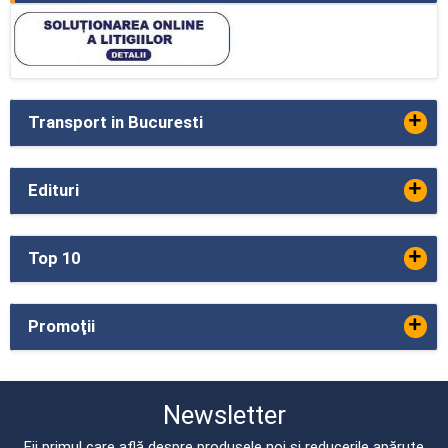
+
Transport in Bucuresti
+
Edituri
+
Top 10
+
Promoţii
Newsletter
Fii primul care află despre produsele noi și reducerile apărute