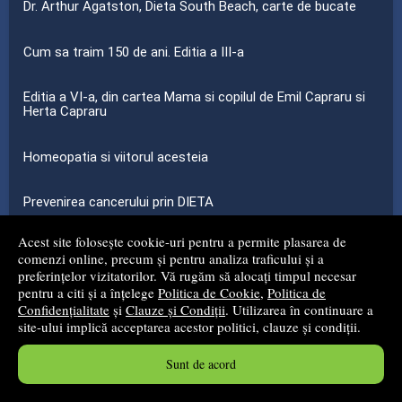
Dr. Arthur Agatston, Dieta South Beach, carte de bucate
Cum sa traim 150 de ani. Editia a III-a
Editia a VI-a, din cartea Mama si copilul de Emil Capraru si
Herta Capraru
Homeopatia si viitorul acesteia
Prevenirea cancerului prin DIETA
Acest site folosește cookie-uri pentru a permite plasarea de
...toate știrile
comenzi online, precum și pentru analiza traficului și a
preferințelor vizitatorilor. Vă rugăm să alocați timpul necesar
pentru a citi și a înțelege
Politica de Cookie
,
Politica de
© 2008 - 2026
S.C. MG NET DISTRIBUTION S.R.L.
Confidențialitate
și
Clauze și Condiții
. Utilizarea în continuare a
site-ului implică acceptarea acestor politici, clauze și condiții.
Magazin online
creat de
Vital Soft
Sunt de acord
Created in 0.0931 sec