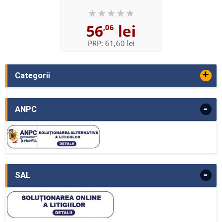
ROM (Pupil) Pack
56
lei
,06
PRP:
61,60 lei
+
Categorii
-
ANPC
-
SAL