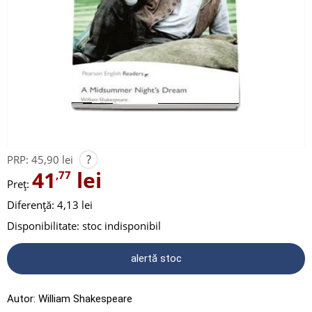
?
PRP:
45,90 lei
41
lei
,77
Preț:
Diferență: 4,13 lei
Disponibilitate:
stoc indisponibil
alertă stoc
Autor:
William Shakespeare