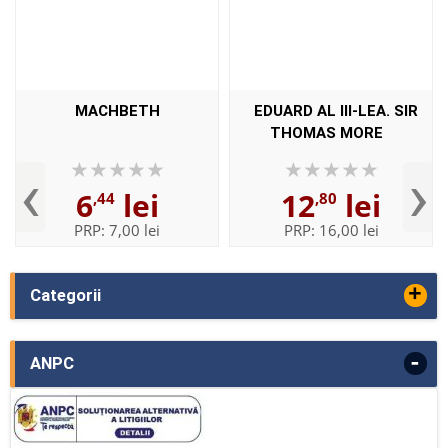
MACHBETH
EDUARD AL III-LEA. SIR
THOMAS MORE
‹
›
6
lei
12
lei
,44
,80
PRP:
7,00 lei
PRP:
16,00 lei
+
Categorii
-
ANPC