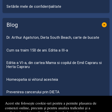
Setările mele de confidențialitate
Blog
-
Dr. Arthur Agatston, Dieta South Beach, carte de bucate
Cum sa traim 150 de ani. Editia a III-a
Editia a VI-a, din cartea Mama si copilul de Emil Capraru si
Herta Capraru
Homeopatia si viitorul acesteia
Prevenirea cancerului prin DIETA
Acest site folosește cookie-uri pentru a permite plasarea de
...toate știrile
comenzi online, precum și pentru analiza traficului și a