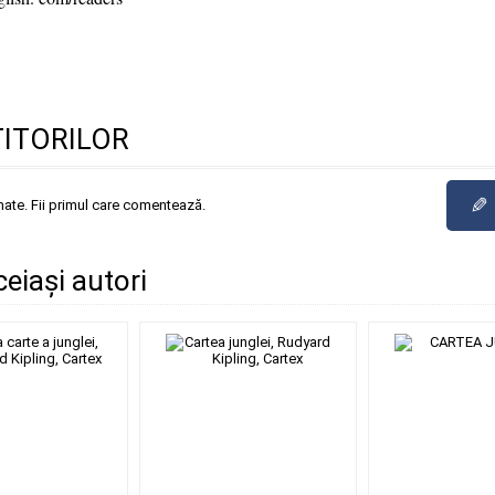
3
TITORILOR
✎
mate. Fii primul care comentează.
ceiași autori