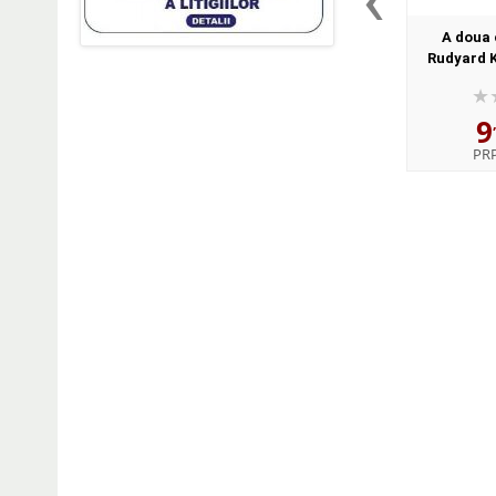
A doua 
Rudyard K
9
PR