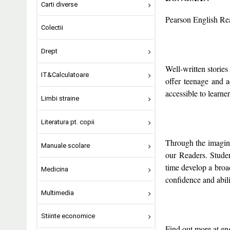
Carti diverse
Pearson English Read
Colectii
Drept
Well-written stories
IT&Calculatoare
offer teenage and a
accessible to learners
Limbi straine
Literatura pt. copii
Through the imagina
Manuale scolare
our Readers. Studen
time develop a broa
Medicina
confidence and abili
Multimedia
Stiinte economice
Find out more at en