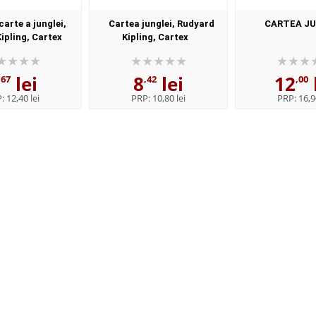
carte a junglei,
Cartea junglei, Rudyard
CARTEA JU
ipling, Cartex
Kipling, Cartex
lei
8
lei
12
,67
,42
,00
P:
12,40 lei
PRP:
10,80 lei
PRP:
16,9