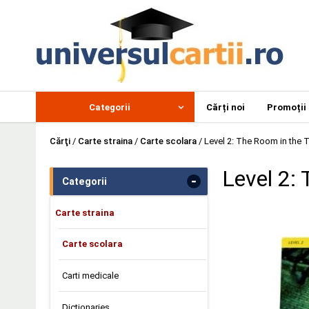
Categorii
Cărți noi
Promoții
Cărţi
/
Carte straina
/
Carte scolara
/
Level 2: The Room in the 
Level 2:
-
Categorii
Carte straina
Carte scolara
Carti medicale
Dictionaries