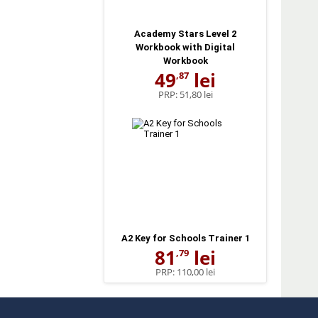
Academy Stars Level 2
Workbook with Digital
Workbook
49
lei
,87
PRP:
51,80 lei
A2 Key for Schools Trainer 1
81
lei
,79
PRP:
110,00 lei