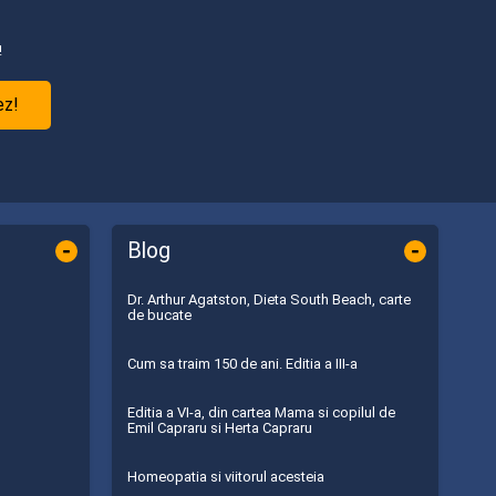
!
ez!
-
-
Blog
Dr. Arthur Agatston, Dieta South Beach, carte
de bucate
Cum sa traim 150 de ani. Editia a III-a
Editia a VI-a, din cartea Mama si copilul de
Emil Capraru si Herta Capraru
Homeopatia si viitorul acesteia