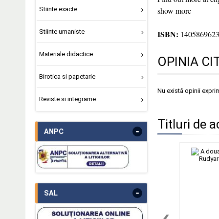
Stiinte exacte
show more
Stiinte umaniste
ISBN:
140586962
Materiale didactice
OPINIA CI
Birotica si papetarie
Nu există opinii expri
Reviste si integrame
Titluri de a
-
ANPC
-
SAL
‹