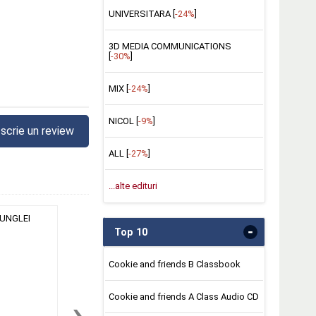
UNIVERSITARA [
-24%
]
3D MEDIA COMMUNICATIONS
[
-30%
]
MIX [
-24%
]
NICOL [
-9%
]
scrie un review
ALL [
-27%
]
...alte edituri
-
Top 10
Cookie and friends B Classbook
›
Cookie and friends A Class Audio CD