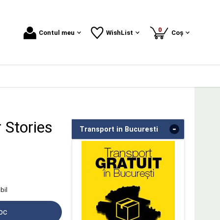
produse
0
Contul meu
WishList
Coș
 Stories
-
Transport in Bucuresti
bil
toc