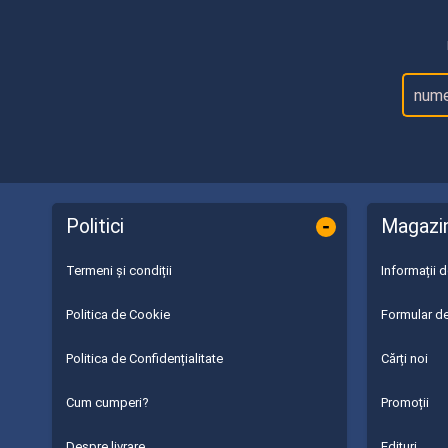
-
Politici
Magazi
Termeni și condiții
Informații 
Politica de Cookie
Formular de
Politica de Confidențialitate
Cărți noi
Cum cumperi?
Promoții
Despre livrare
Edituri