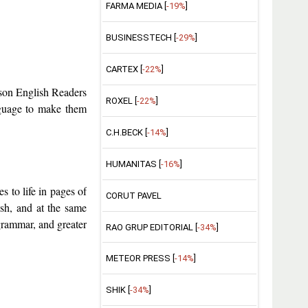
FARMA MEDIA [
-19%
]
BUSINESSTECH [
-29%
]
CARTEX [
-22%
]
arson English Readers
ROXEL [
-22%
]
anguage to make them
C.H.BECK [
-14%
]
HUMANITAS [
-16%
]
 to life in pages of
CORUT PAVEL
ish, and at the same
grammar, and greater
RAO GRUP EDITORIAL [
-34%
]
METEOR PRESS [
-14%
]
SHIK [
-34%
]