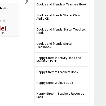
Cookie and friends A Teachers Book
NGLEI
A doua carte a junglei
Cartea Junglei
Cookie and friends Starter Class
Audio CD
lei
19
lei
13
lei
,88
,69
Cookie and friends Starter Teachers
0 lei
PRP:
28,00 lei
PRP:
16,90 lei
Book
Cookie and friends Starter
Classbook
Happy Street 2 Activity Book and
MultiRom Pack
Happy Street 2 Teachers Book
Happy Street 2 Class Book
Happy Street 1 Teachers Resource
Pack