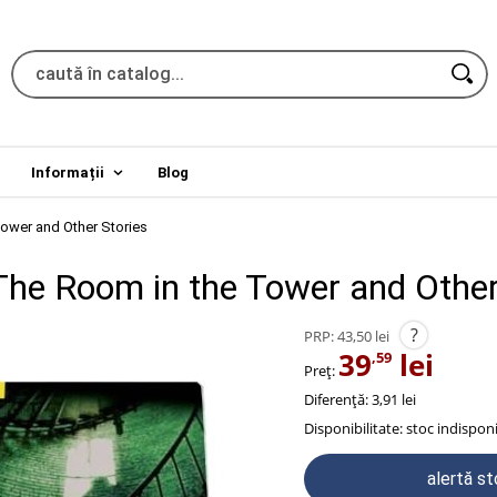
Informații
Blog
Tower and Other Stories
 The Room in the Tower and Other
?
PRP:
43,50 lei
39
lei
,59
Preț:
Diferență: 3,91 lei
Disponibilitate:
stoc indisponi
alertă s