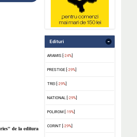
-
Edituri
ARAMIS [
-24%
]
PRESTIGE [
-29%
]
TREI [
-29%
]
NATIONAL [
-29%
]
POLIROM [
-19%
]
CORINT [
-29%
]
ies" de la editura